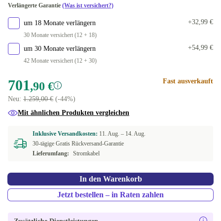
Verlängerte Garantie
(Was ist versichert?)
2000 GB
DE (QWERTZ)
+276,03 €
+32,99 €
um 18 Monate verlängern
30 Monate versichert (12 + 18)
ES (QWERTY)
+54,99 €
um 30 Monate verlängern
42 Monate versichert (12 + 30)
FI (QWERTY)
701
Fast ausverkauft
,90 €
FR (AZERTY)
Neu:
1.259,00 €
(-44%)
CZ (QWERTZ)
Mit ähnlichen Produkten vergleichen
IT (QWERTY)
Inklusive Versandkosten:
11. Aug. –
14. Aug.
30-tägige Gratis Rückversand-Garantie
Lieferumfang:
Stromkabel
BE (AZERTY)
UK (QWERTY)
In den Warenkorb
Jetzt bestellen – in Raten zahlen
PT (QWERTY)
SE (QWERTY)