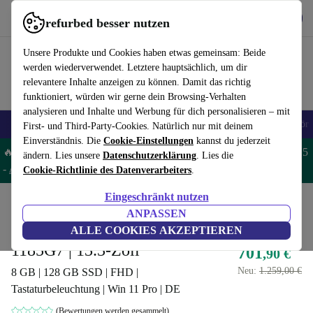
Hol dir die App
Herunterladen
refurbed besser nutzen
refurbed schnell und einfach nutzen
Unsere Produkte und Cookies haben etwas gemeinsam: Beide
werden wiederverwendet. Letztere hauptsächlich, um dir
relevantere Inhalte anzeigen zu können. Damit das richtig
funktioniert, würden wir gerne dein Browsing-Verhalten
analysieren und Inhalte und Werbung für dich personalisieren – mit
🎒 Back to school
Handys
Laptops
Tablets
Smartwatches
Zubehör
First- und Third-Party-Cookies. Natürlich nur mit deinem
Einverständnis. Die
Cookie-Einstellungen
kannst du jederzeit
🔥 Spare 5% EXTRA auf MacBooks und iPads – Code: MACPAD5
ändern. Lies unsere
Datenschutzerklärung
. Lies die
-
AGB
Cookie-Richtlinie des Datenverarbeiters
.
Eingeschränkt nutzen
Home
Produkte
Laptops
HP Laptops
ANPASSEN
HP EliteBook 830 G8 | i7-
ALLE COOKIES AKZEPTIEREN
1185G7 | 13.3-Zoll
701
,90 €
Neu:
1.259,00 €
8 GB | 128 GB SSD | FHD |
Tastaturbeleuchtung | Win 11 Pro | DE
(Bewertungen werden gesammelt)