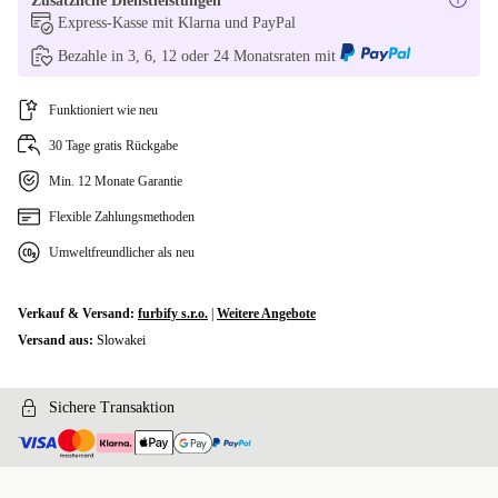
Zusätzliche Dienstleistungen
Express-Kasse mit Klarna und PayPal
SI (QWERTZ)
Bezahle in 3, 6, 12 oder 24 Monatsraten mit
SK (QWERTZ)
Funktioniert wie neu
In anderen Kombinationen verfügbar
30 Tage gratis Rückgabe
US (QWERTY)
+32,56 €
Min. 12 Monate Garantie
Flexible Zahlungsmethoden
ND (QWERTY)
+138,72 €
Umweltfreundlicher als neu
Verkauf & Versand:
furbify s.r.o.
|
Weitere Angebote
Versand aus:
Slowakei
Sichere Transaktion