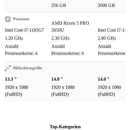
Hochleistungsprozessor: Hervorragend für Multitasking und
256 GB
2000 GB
komplexe Aufgaben
Brillantes Display: Hohe Auflösung mit lebendigen Farben für
Prozessor
AMD Ryzen 5 PRO
optimale Sicht
Intel Core i7-1185G7
5650U
Intel Core i7-11
Praktisches Design: Leicht und einfach zu transportieren für
1.20 GHz
2.30 GHz
2.80 GHz
Meetings und Reisen
Anzahl
Anzahl
Anzahl
Robuste Bauweise: Ein langlebiges und zuverlässiges Gerät für
Prozessorkerne: 4
Prozessorkerne: 6
Prozessorkerne: 
den täglichen Gebrauch
Bildschirmgröße
13.3 "
14.0 "
14.0 "
1920 x 1080
1920 x 1080
1920 x 1080
(FullHD)
(FullHD)
(FullHD)
Top-Kategorien