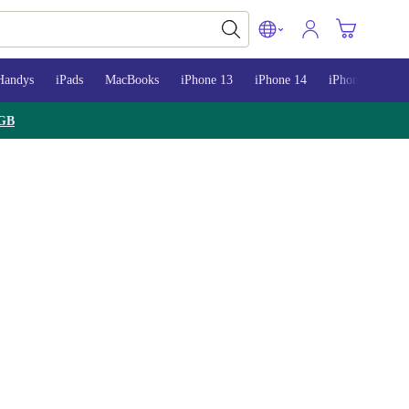
Handys
iPads
MacBooks
iPhone 13
iPhone 14
iPhone 15
GB