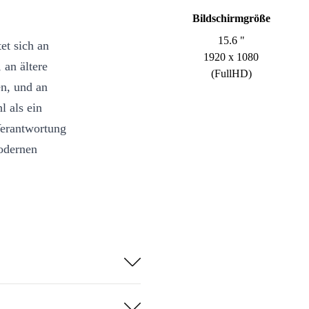
Bildschirmgröße
15.6 "
et sich an
1920 x 1080
 an ältere
(FullHD)
n, und an
l als ein
Verantwortung
modernen
d von Intel-
lle Leistung,
ben ist.