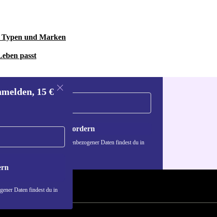
einem
le Typen und Marken
s die
Leben passt
erstützt.
 und
nmelden, 15 €
rer Benutzer
genehmes
Gutschein anfordern
n über die Verwendung personenbezogener Daten findest du in
nschutzerklärung
.
ern
rbed HP 255 G9
, ohne
ener Daten findest du in