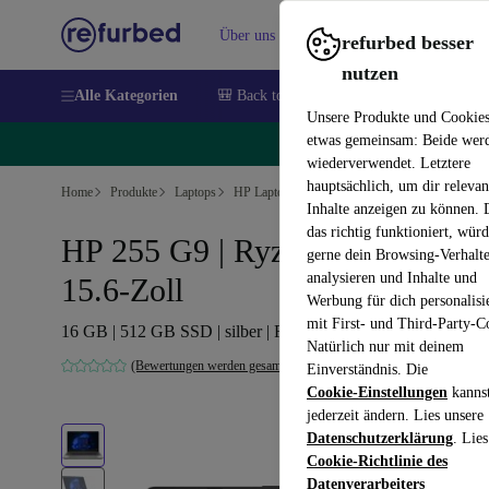
Über uns
Verkaufen
Hilfe
refurbed besser
nutzen
Alle Kategorien
🎒 Back to school
Handys
Laptops
Unsere Produkte und Cookie
etwas gemeinsam: Beide wer
🔥
wiederverwendet. Letztere
hauptsächlich, um dir relevan
Home
Produkte
Laptops
HP Laptops
Inhalte anzeigen zu können.
das richtig funktioniert, wür
HP 255 G9 | Ryzen 5 5625U |
gerne dein Browsing-Verhalt
analysieren und Inhalte und
15.6-Zoll
Werbung für dich personalisi
mit First- und Third-Party-C
16 GB | 512 GB SSD | silber | FP | Win 11 Pro | BE
Natürlich nur mit deinem
(Bewertungen werden gesammelt)
Einverständnis. Die
Cookie-Einstellungen
kanns
jederzeit ändern. Lies unsere
Datenschutzerklärung
. Lies
Cookie-Richtlinie des
Datenverarbeiters