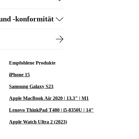
9 besticht
-Verfahren
und -konformität
ht, die ihren
ne
endige Bilder,
Empfohlene Produkte
 bietet
iPhone 15
Samsung Galaxy S23
Apple MacBook Air 2020 | 13.3" | M1
Lenovo ThinkPad T480 | i5-8350U | 14"
Apple Watch Ultra 2 (2023)