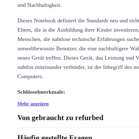
und Nachhaltigkeit.
Dieses Notebook definiert die Standards neu und richt
Eltern, die in die Ausbildung ihrer Kinder investieren,
Menschen, die nahtlose technische Erfahrungen suche
umweltbewusste Benutzer, die eine nachhaltigere Wah
neues Gerät treffen. Dieses Gerät, das Leistung und 
nahtlos miteinander verbindet, ist der Inbegriff des 
Computers.
Schlüsselmerkmale:
Mehr anzeigen
Hochleistungsprozessor:
Das refurbed HP G9 G8 wir
Prozessoren angetrieben und garantiert eine blitzschne
Von gebraucht zu refurbed
die perfekt für Multitasking und anspruchsvolle Aufga
Häufig gestellte Fragen