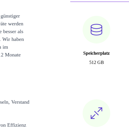
 günstiger
räte werden
e besser als
. Wir haben
n im
Speicherplatz
12 Monate
512 GB
seln, Verstand
on Effizienz