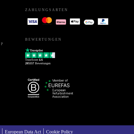
ZAHLUNGSARTEN
BEWERTUNGEN
PP
Trustpilot
TrustScore
4.6
205557
Bewertungen
European Data Act
Cookie Policy