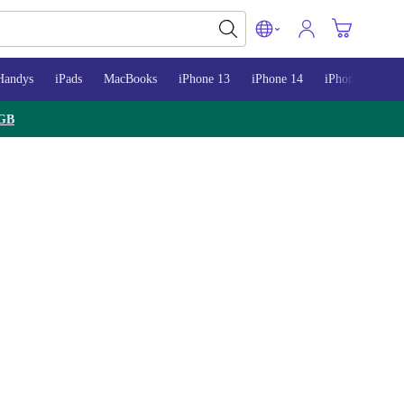
Handys
iPads
MacBooks
iPhone 13
iPhone 14
iPhone 15
GB