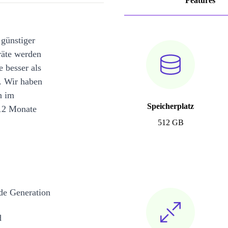
Features
 günstiger
räte werden
e besser als
. Wir haben
n im
Speicherplatz
12 Monate
512 GB
de Generation
d