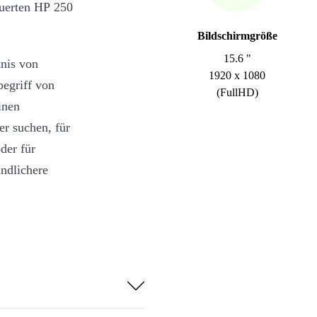
euerten HP 250
Bildschirmgröße
15.6 "
nis von
1920 x 1080
begriff von
(FullHD)
inen
er suchen, für
oder für
undlichere
währleistet der
t ideal für
.