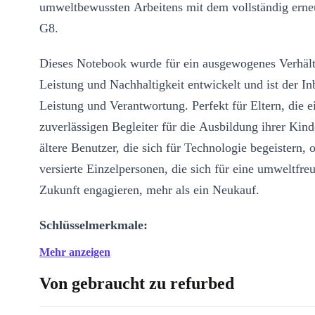
umweltbewussten Arbeitens mit dem vollständig ern
G8.
Dieses Notebook wurde für ein ausgewogenes Verhält
Leistung und Nachhaltigkeit entwickelt und ist der In
Leistung und Verantwortung. Perfekt für Eltern, die e
zuverlässigen Begleiter für die Ausbildung ihrer Kind
ältere Benutzer, die sich für Technologie begeistern, 
versierte Einzelpersonen, die sich für eine umweltfre
Zukunft engagieren, mehr als ein Neukauf.
Schlüsselmerkmale:
Mehr anzeigen
Zuverlässige Leistung:
Mit Intel-Prozessoren ausgestattet, ge
refurbished HP 250 G8 reibungsloses Multitasking und ist dami
Von gebraucht zu refurbed
Studenten, Berufstätige und Technikbegeisterte gleichermaßen