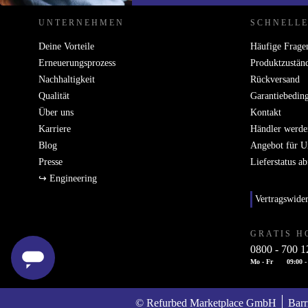
Einfluss auf unseren Planeten zu nehmen.
UNTERNEHMEN
SCHNELLE
Deine Vorteile
Häufige Frage
Erneuerungsprozess
Produktzustän
Nachhaltigkeit
Rückversand
Qualität
Garantiebedin
Über uns
Kontakt
Karriere
Händler werde
Blog
Angebot für 
Presse
Lieferstatus a
↪ Engineering
Vertragswide
GRATIS H
0800 - 700 1
Mo - Fr
09:00 -
© Refurbed Marketplace GmbH
Barr