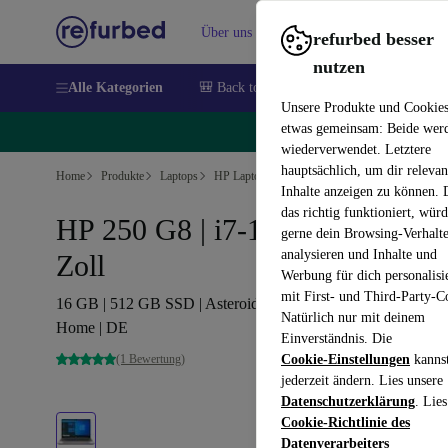
Über uns
Verkaufen
Hilfe
refurbed besser
nutzen
Alle Kategorien
🎒 Back to school
Handys
Laptops
Unsere Produkte und Cookie
etwas gemeinsam: Beide wer
🔥
wiederverwendet. Letztere
hauptsächlich, um dir relevan
Home
Produkte
Laptops
HP Laptops
Inhalte anzeigen zu können.
das richtig funktioniert, wür
HP 250 G8 | i7-1165G7 | 15.6-
gerne dein Browsing-Verhalt
analysieren und Inhalte und
Zoll
Werbung für dich personalisi
mit First- und Third-Party-C
16 GB | 512 GB SSD | Asteroid Silver | Webcam | Win 11
Natürlich nur mit deinem
Home | DE
Einverständnis. Die
(1 Bewertung)
Cookie-Einstellungen
kanns
jederzeit ändern. Lies unsere
Datenschutzerklärung
. Lies
Cookie-Richtlinie des
Datenverarbeiters