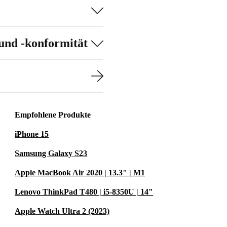
ahl als der Kauf
, ohne
und -konformität
n
h um die Online-
Empfohlene Produkte
iPhone 15
Samsung Galaxy S23
Apple MacBook Air 2020 | 13.3" | M1
Lenovo ThinkPad T480 | i5-8350U | 14"
Apple Watch Ultra 2 (2023)
it seiner