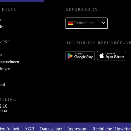
 HILFE
REFURBED IN
n
Deutschland
de
gungen
HOL DIR DIE REFURBED-A
n
Unternehmen
bfragen
rruf
OTLINE
2 10
 19:00
ierefreiheit
AGB
Datenschutz
Impressum
Rechtliche Hinweise