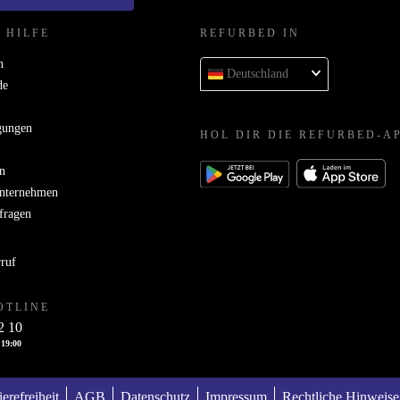
 HILFE
REFURBED IN
n
Deutschland
de
gungen
HOL DIR DIE REFURBED-A
n
Unternehmen
bfragen
rruf
OTLINE
2 10
 19:00
ierefreiheit
AGB
Datenschutz
Impressum
Rechtliche Hinweise