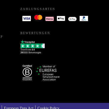
ZAHLUNGSARTEN
BEWERTUNGEN
PP
Trustpilot
TrustScore
4.6
205555
Bewertungen
European Data Act
Cookie Policy