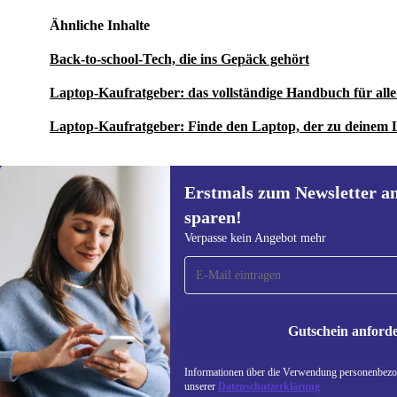
Ähnliche Inhalte
Back-to-school-Tech, die ins Gepäck gehört
Laptop-Kaufratgeber: das vollständige Handbuch für al
Laptop-Kaufratgeber: Finde den Laptop, der zu deinem 
Erstmals zum Newsletter a
sparen!
Erstmals zum Newsletter
Verpasse kein Angebot mehr
anmelden, 15 € sparen!
Verpasse kein Angebot mehr.
Informatione
unserer
Date
Gutschein anford
REFURBED DEUTSCHLAND - RETHINK NEW.
Informationen über die Verwendung personenbezog
unserer
Datenschutzerklärung