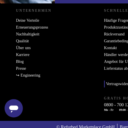
UNTERNEHMEN
SCHNELLE
Deine Vorteile
Häufige Frage
Erneuerungsprozess
Produktzustän
Nachhaltigkeit
Rückversand
Qualität
Garantiebedin
Über uns
Kontakt
Karriere
Händler werde
Blog
Angebot für 
Presse
Lieferstatus a
↪ Engineering
Vertragswide
GRATIS H
0800 - 700 1
Mo - Fr
09:00 -
© Refurbed Marketplace GmbH
Barr