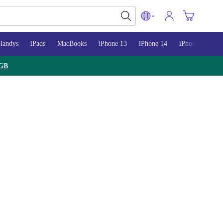
Handys
iPads
MacBooks
iPhone 13
iPhone 14
iPhone 15
GB