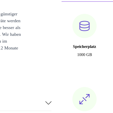
 günstiger
räte werden
e besser als
. Wir haben
n im
Speicherplatz
12 Monate
1000 GB