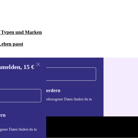
le Typen und Marken
Leben passt
nmelden, 15 €
Gutschein anfordern
n über die Verwendung personenbezogener Daten findest du in
nschutzerklärung
.
ern
ener Daten findest du in