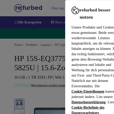
Über uns
Verkaufen
Hilfe
refurbed besser
nutzen
Alle Kategorien
🎒 Back to school
Handys
Laptops
Unsere Produkte und Cookie
etwas gemeinsam: Beide wer
🔥
wiederverwendet. Letztere
hauptsächlich, um dir relevan
Home
Produkte
Laptops
HP Laptops
Inhalte anzeigen zu können.
das richtig funktioniert, wür
HP 15S-EQ3775NG | Ryzen 7
gerne dein Browsing-Verhalt
analysieren und Inhalte und
5825U | 15.6-Zoll
Werbung für dich personalisi
mit First- und Third-Party-C
16 GB | 1 TB SSD | FP | Win 11 Home | BE
Natürlich nur mit deinem
(Bewertungen werden gesammelt)
Einverständnis. Die
Cookie-Einstellungen
kanns
jederzeit ändern. Lies unsere
Datenschutzerklärung
. Lies
Cookie-Richtlinie des
Datenverarbeiters