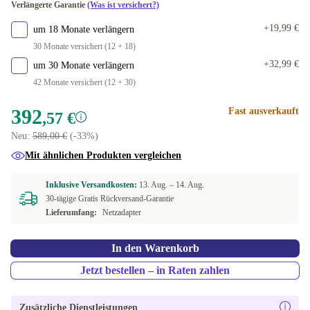
Verlängerte Garantie
(Was ist versichert?)
DE (deutsch)
+19,99 €
um 18 Monate verlängern
30 Monate versichert (12 + 18)
ES (spanisch)
+32,99 €
um 30 Monate verlängern
42 Monate versichert (12 + 30)
FR (französisch)
392
Fast ausverkauft
,57 €
IT (italienisch)
Neu:
589,00 €
(-33%)
ND (nordisch)
Mit ähnlichen Produkten vergleichen
NL (niederländisch)
Inklusive Versandkosten:
13. Aug. –
14. Aug.
30-tägige Gratis Rückversand-Garantie
Lieferumfang:
Netzadapter
PL (polnisch)
PT (portugiesisch)
In den Warenkorb
Jetzt bestellen – in Raten zahlen
SI (slowenisch)
US (US englisch)
Zusätzliche Dienstleistungen