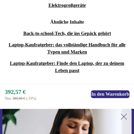
Elektrogroßgeräte
Ähnliche Inhalte
Back-to-school-Tech, die ins Gepäck gehört
Laptop-Kaufratgeber: das vollständige Handbuch für alle
Typen und Marken
Laptop-Kaufratgeber: Finde den Laptop, der zu deinem
Leben passt
392,57 €
In den Warenkorb
Neu:
589,00 €
(-33%)
Erstmals zum Newsletter anmelden,
15 € sparen!