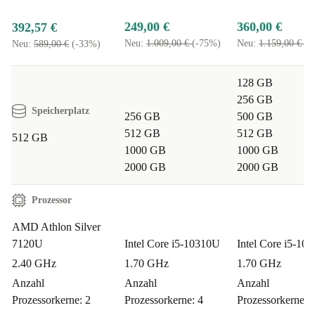
249,00 €
360,00 €
392,57 €
Neu:
1.009,00 €
(-75%)
Neu:
1.159,00 €
(-
Neu:
589,00 €
(-33%)
128 GB
256 GB
Speicherplatz
256 GB
500 GB
512 GB
512 GB
512 GB
1000 GB
1000 GB
2000 GB
2000 GB
Prozessor
AMD Athlon Silver
7120U
Intel Core i5-10310U
Intel Core i5-10
2.40 GHz
1.70 GHz
1.70 GHz
Anzahl
Anzahl
Anzahl
Prozessorkerne: 2
Prozessorkerne: 4
Prozessorkerne: 