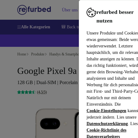
Über uns
Verkaufen
Hilfe
refurbed besser
nutzen
Alle Kategorien
🎒 Back to school
Handys
Laptops
Unsere Produkte und Cookie
etwas gemeinsam: Beide wer
💰 E
wiederverwendet. Letztere
hauptsächlich, um dir relevan
Home
Produkte
Handys & Smartphones
Google Pixel Handys
Inhalte anzeigen zu können.
das richtig funktioniert, wür
Google Pixel 9a
gerne dein Browsing-Verhalt
analysieren und Inhalte und
128 GB | Dual-SIM | Porcelain
Werbung für dich personalisi
mit First- und Third-Party-C
(4,5/5)
Natürlich nur mit deinem
Einverständnis. Die
Cookie-Einstellungen
kanns
jederzeit ändern. Lies unsere
Datenschutzerklärung
. Lies
Cookie-Richtlinie des
Datenverarbeiters