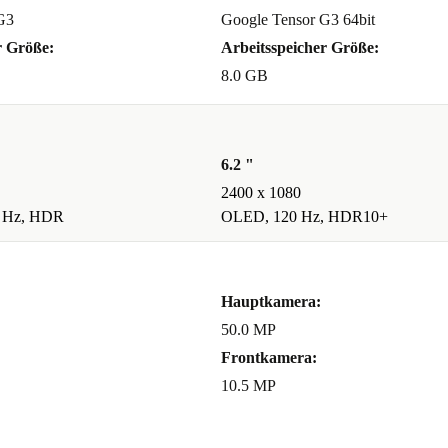
onate Garantie
G3
Google Tensor G3 64bit
risikofrei
r Größe:
Arbeitsspeicher Größe:
8.0 GB
t?
 reduzierst
6.2 "
Gemeinsam
2400 x 1080
mwelt – ohne
 Hz, HDR
OLED, 120 Hz, HDR10+
TÄT
Hauptkamera:
50.0 MP
Frontkamera:
10.5 MP
en – mit dem