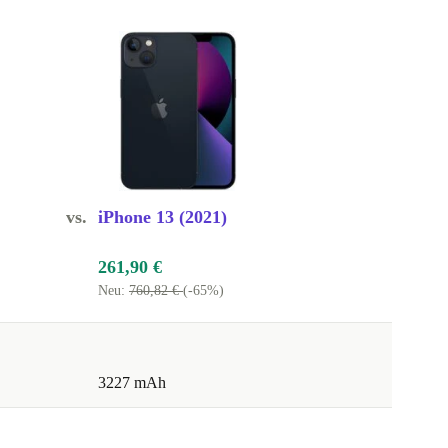
vs.
iPhone 13 (2021)
261,90 €
Neu:
760,82 €
(-65%)
3227 mAh