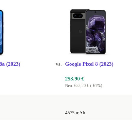
FC und USB-C
kompliziertes
g, Licht,
ibel an deine
8a (2023)
vs.
Google Pixel 8 (2023)
splay und der
253,90 €
Neu:
653,20 €
(-61%)
h Arbeit,
g oder
4575 mAh
lich gereinigt