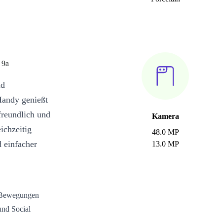
 9a
nd
Handy genießt
freundlich und
Kamera
ichzeitig
48.0 MP
 einfacher
13.0 MP
e Bewegungen
und Social