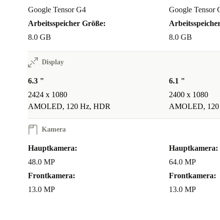
und voll funktionsfähig. Du erhältst mindestens 12 M
Google Tensor G4
Google Tensor 
und hast ein 30-tägiges, kostenloses Rückgaberecht – 
Arbeitsspeicher Größe:
Arbeitsspeiche
testen und überzeugen lassen.
8.0 GB
8.0 GB
Was bedeutet ein refurbished Gerät für die Umwel
Display
Mit einem generalüberholten Smartphone von refurbed
6.3 "
6.1 "
du Elektroschrott und sparst wertvolle Ressourcen. 
2424 x 1080
2400 x 1080
machen wir Technik nachhaltiger und schonen die U
AMOLED, 120 Hz, HDR
AMOLED, 120
auf Qualität zu verzichten.
Kamera
DEIN PLUS AN SICHERHEIT & FLEXIBILI
Hauptkamera:
Hauptkamera:
Mindestens 12 Monate Garantie inklusive
48.0 MP
64.0 MP
30 Tage kostenlos testen und zurückgeben
Frontkamera:
Frontkamera:
13.0 MP
13.0 MP
Erlebe, wie sich Technik und Nachhaltigkeit verbind
refurbished Google Pixel 9a von refurbed.