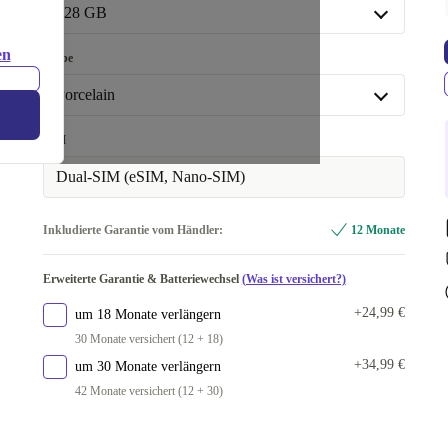
128 GB
128 GB
en
Farbe
In anderen Kombinationen verfügbar
Porcelain
256 GB
+101,99 €
Iris
-64,05 €
SIM
Obsidian
-42,01 €
Dual-SIM (eSIM, Nano-SIM)
Peony
-17,01 €
Inkludierte Garantie vom Händler:
12 Monate
Porcelain
Erweiterte Garantie & Batteriewechsel
(Was ist versichert?)
+24,99 €
um 18 Monate verlängern
30 Monate versichert (12 + 18)
+34,99 €
um 30 Monate verlängern
42 Monate versichert (12 + 30)