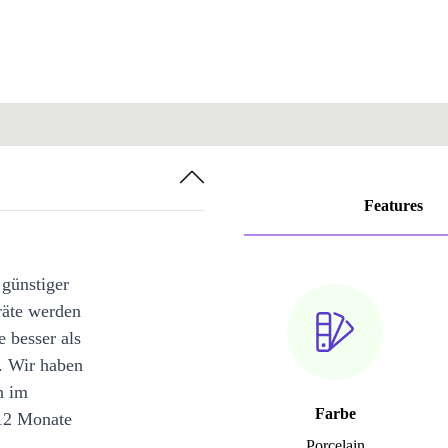
Features
 günstiger
räte werden
e besser als
. Wir haben
n im
Farbe
12 Monate
Porcelain