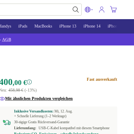
Handys
iPads
MacBooks
iPhone 13
iPhone 14
iPhone 15
-
AGB
400
Fast ausverkauft
,00 €
Neu:
458,98 €
(-13%)
Mit ähnlichen Produkten vergleichen
Inklusive Versandkosten:
Mi, 12. Aug.
+ Schnelle Lieferung (1–2 Werktage)
30-tägige Gratis Rückversand-Garantie
Lieferumfang:
USB-C-Kabel kompatibel mit diesem Smartphone