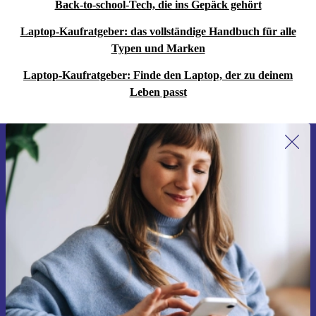
Back-to-school-Tech, die ins Gepäck gehört
Laptop-Kaufratgeber: das vollständige Handbuch für alle
Typen und Marken
Laptop-Kaufratgeber: Finde den Laptop, der zu deinem
Leben passt
Erstmals zum Newsletter anmelden,
15 € sparen!
Verpasse kein Angebot mehr.
Gutschein anfordern
Informationen über die Verwendung personenbezogener Daten findest
du in unserer
Datenschutzerklärung
.