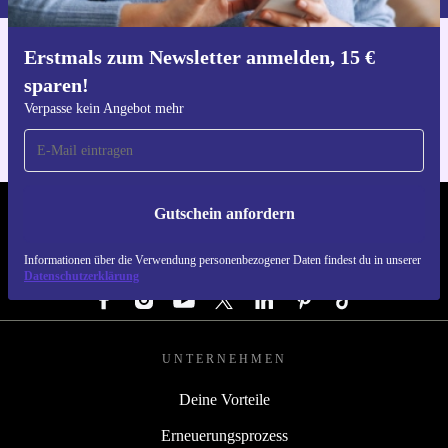
Erstmals zum Newsletter anmelden, 15 €
Hol dir die refurbed-App
sparen!
Für iOS und Android
Verpasse kein Angebot mehr
Gutschein anfordern
REFURBED DEUTSCHLAND - RETHINK NEW.
Informationen über die Verwendung personenbezogener Daten findest du in unserer
FOLGE UNS
Datenschutzerklärung
UNTERNEHMEN
Deine Vorteile
Erneuerungsprozess