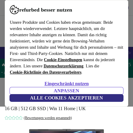
Hol dir die App
Herunterladen
refurbed besser nutzen
refurbed schnell und einfach nutzen
Unsere Produkte und Cookies haben etwas gemeinsam: Beide
werden wiederverwendet. Letztere hauptsächlich, um dir
relevantere Inhalte anzeigen zu können. Damit das richtig
funktioniert, würden wir gerne dein Browsing-Verhalten
analysieren und Inhalte und Werbung für dich personalisieren – mit
🎒 Back to school
Handys
Laptops
Tablets
Smartwatches
Zubehör
First- und Third-Party-Cookies. Natürlich nur mit deinem
Einverständnis. Die
Cookie-Einstellungen
kannst du jederzeit
🔥 Spare 5% EXTRA auf MacBooks und iPads – Code: MACPAD5
ändern. Lies unsere
Datenschutzerklärung
. Lies die
-
AGB
Cookie-Richtlinie des Datenverarbeiters
.
Eingeschränkt nutzen
Home
Produkte
Laptops
ANPASSEN
Gigabyte G5 KF | i5-12500H | 15.6"
ALLE COOKIES AKZEPTIEREN
16 GB | 512 GB SSD | Win 11 Home | UK
(Bewertungen werden gesammelt)