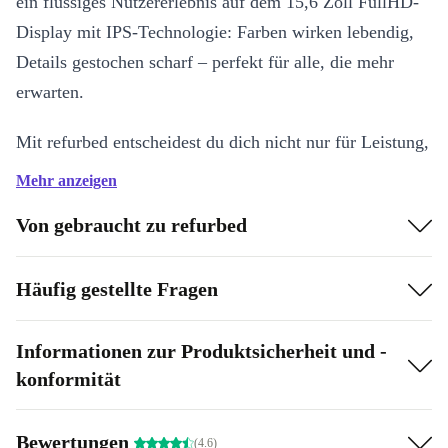
ein flüssiges Nutzererlebnis auf dem 15,6 Zoll FullHD-
Display mit IPS-Technologie: Farben wirken lebendig,
Details gestochen scharf – perfekt für alle, die mehr
erwarten.
Mit refurbed entscheidest du dich nicht nur für Leistung,
sondern auch für eine nachhaltigere Wahl. Jedes Gerät
Mehr anzeigen
wird professionell geprüft, gründlich gereinigt und ist
Von gebraucht zu refurbed
technisch wie optisch top – so schonst du Ressourcen
und hilfst, Elektroschrott zu vermeiden.
Häufig gestellte Fragen
Deine Vorteile auf einen Blick
Zuverlässige Performance:
Intel Xeon Prozessor mit 2,70 GHz
Informationen zur Produktsicherheit und -
für anspruchsvolle Aufgaben
konformität
6 Kerne:
Multitasking wie ein Profi – mehrere Anwendungen
gleichzeitig ohne spürbare Verzögerung
Bewertungen
(4.6)
Großes FullHD-Display:
15,6 Zoll mit IPS sorgt für klare Sicht