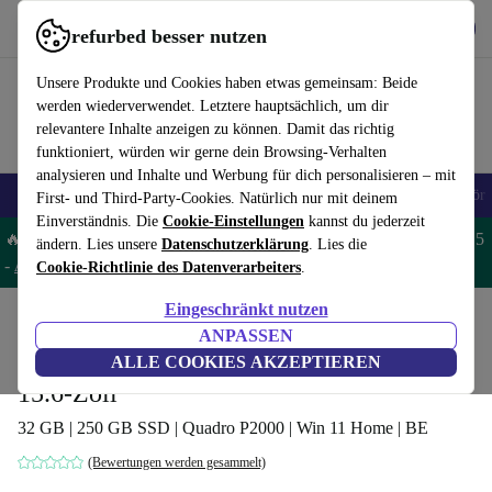
Hol dir die App
Herunterladen
refurbed besser nutzen
refurbed schnell und einfach nutzen
Unsere Produkte und Cookies haben etwas gemeinsam: Beide
werden wiederverwendet. Letztere hauptsächlich, um dir
relevantere Inhalte anzeigen zu können. Damit das richtig
funktioniert, würden wir gerne dein Browsing-Verhalten
analysieren und Inhalte und Werbung für dich personalisieren – mit
🎒 Back to school
Handys
Laptops
Tablets
Smartwatches
Zubehör
First- und Third-Party-Cookies. Natürlich nur mit deinem
Einverständnis. Die
Cookie-Einstellungen
kannst du jederzeit
🔥 Spare 5% EXTRA auf MacBooks und iPads – Code: MACPAD5
ändern. Lies unsere
Datenschutzerklärung
. Lies die
-
AGB
Cookie-Richtlinie des Datenverarbeiters
.
Eingeschränkt nutzen
Home
Produkte
Laptops
Dell Laptops
ANPASSEN
Dell Precision 7530 | Xeon E-2176M |
ALLE COOKIES AKZEPTIEREN
15.6-Zoll
32 GB | 250 GB SSD | Quadro P2000 | Win 11 Home | BE
(Bewertungen werden gesammelt)