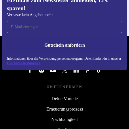
Erstmals zum Newsletter anmelden, 15 €
Hol dir die refurbed-App
Wähle den Dell Precision 7530 – für eine bessere
sparen!
Für iOS und Android
Zukunft und starke Performance, Tag für Tag.
Verpasse kein Angebot mehr
Gutschein anfordern
REFURBED DEUTSCHLAND - RETHINK NEW.
Informationen über die Verwendung personenbezogener Daten findest du in unserer
FOLGE UNS
Datenschutzerklärung
UNTERNEHMEN
Deine Vorteile
Erneuerungsprozess
Nachhaltigkeit