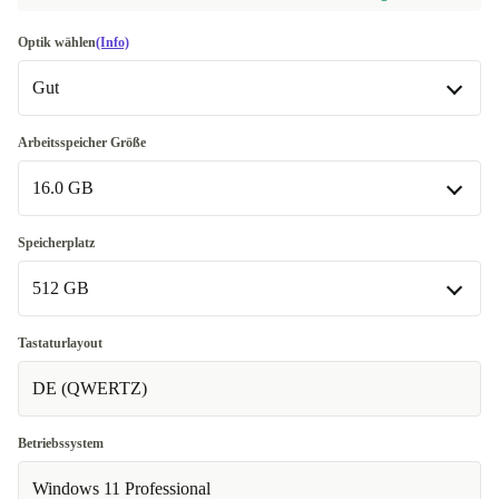
Optik wählen
(Info)
Gut
Gut
Arbeitsspeicher Größe
16.0 GB
Sehr gut
+10,00 €
Exzellent
16.0 GB
+30,00 €
Speicherplatz
512 GB
32.0 GB
+70,00 €
64.0 GB
512 GB
+120,00 €
Tastaturlayout
DE (QWERTZ)
1000 GB
+50,00 €
2000 GB
+100,00 €
Betriebssystem
Windows 11 Professional