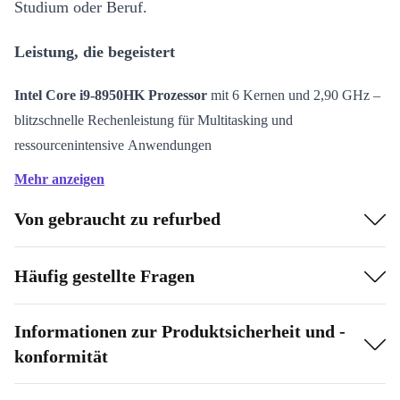
Studium oder Beruf.
Leistung, die begeistert
Intel Core i9-8950HK Prozessor
mit 6 Kernen und 2,90 GHz –
blitzschnelle Rechenleistung für Multitasking und
ressourcenintensive Anwendungen
16 GB DDR4 RAM
– flüssiges Arbeiten, egal ob bei großen
Mehr anzeigen
Tabellen, kreativen Projekten oder beim Streaming
Von gebraucht zu refurbed
Großes 15,6” IPS-Display
(1920 x 1080, 60 Hz) – satte Farben,
klare Details, angenehmes Arbeiten auch über Stunden
Professionelle Grafik
– ideal für Bildbearbeitung, CAD oder
Häufig gestellte Fragen
Videoschnitt
Informationen zur Produktsicherheit und -
Praktisch und komfortabel
konformität
Beleuchtete Tastatur
– komfortabel tippen, auch in den