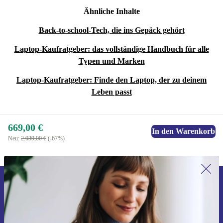
Ähnliche Inhalte
Back-to-school-Tech, die ins Gepäck gehört
Laptop-Kaufratgeber: das vollständige Handbuch für alle
Typen und Marken
Laptop-Kaufratgeber: Finde den Laptop, der zu deinem
Leben passt
669,00 €
In den Warenkorb
Neu:
2.039,00 €
(-67%)
Erstmals zum Newsletter anmelden,
15 € sparen!
Verpasse kein Angebot mehr.