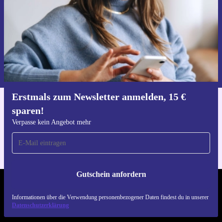
Gutschein anfordern
Informationen über die Verwendung personenbezogener Daten findest
du in unserer
Datenschutzerklärung
.
Erstmals zum Newsletter anmelden, 15 €
sparen!
Hol dir die refurbed-App
Für iOS und Android
Verpasse kein Angebot mehr
Gutschein anfordern
REFURBED DEUTSCHLAND - RETHINK NEW.
Informationen über die Verwendung personenbezogener Daten findest du in unserer
Datenschutzerklärung
FOLGE UNS