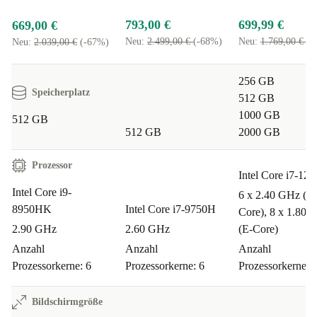
zu schonen – ganz ohne Kompromisse bei Qualität oder
Funktion. So setzt du auf Technik, die nicht nur
793,00 €
699,99 €
669,00 €
leistungsstark, sondern auch umweltbewusst ist.
Neu:
2.499,00 €
(-68%)
Neu:
1.769,00 €
(-
Neu:
2.039,00 €
(-67%)
Maße & Gewicht
256 GB
Speicherplatz
512 GB
Abmessungen: 376 x 29,9 x 251 mm
1000 GB
512 GB
Gewicht: ca. 2,53 kg
512 GB
2000 GB
Häufige Fragen
Prozessor
Intel Core i7-12
Intel Core i9-
6 x 2.40 GHz (P-
Ist der Laptop auf dem neuesten Stand?
Alle Geräte
8950HK
Intel Core i7-9750H
Core), 8 x 1.80 
werden bei refurbed professionell geprüft, gereinigt und
2.90 GHz
2.60 GHz
(E-Core)
technisch aufbereitet. Du erhältst ein voll
Anzahl
Anzahl
Anzahl
funktionsfähiges, zuverlässiges Notebook mit aktueller
Prozessorkerne: 6
Prozessorkerne: 6
Prozessorkerne: 
Software.
Bildschirmgröße