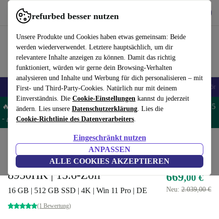
Hol dir die App
Herunterladen
refurbed besser nutzen
refurbed schnell und einfach nutzen
Unsere Produkte und Cookies haben etwas gemeinsam: Beide
werden wiederverwendet. Letztere hauptsächlich, um dir
relevantere Inhalte anzeigen zu können. Damit das richtig
funktioniert, würden wir gerne dein Browsing-Verhalten
analysieren und Inhalte und Werbung für dich personalisieren – mit
🎒 Back to school
Handys
Laptops
Tablets
Smartwatches
Zubehör
First- und Third-Party-Cookies. Natürlich nur mit deinem
Einverständnis. Die
Cookie-Einstellungen
kannst du jederzeit
🔥 Spare 5% EXTRA auf MacBooks und iPads – Code: MACPAD5
ändern. Lies unsere
Datenschutzerklärung
. Lies die
-
AGB
Cookie-Richtlinie des Datenverarbeiters
.
Eingeschränkt nutzen
Home
Produkte
Laptops
Dell Laptops
ANPASSEN
Dell Precision 7530 | i9-
ALLE COOKIES AKZEPTIEREN
8950HK | 15.6-Zoll
669
,00 €
Neu:
2.039,00 €
16 GB | 512 GB SSD | 4K | Win 11 Pro | DE
(1 Bewertung)