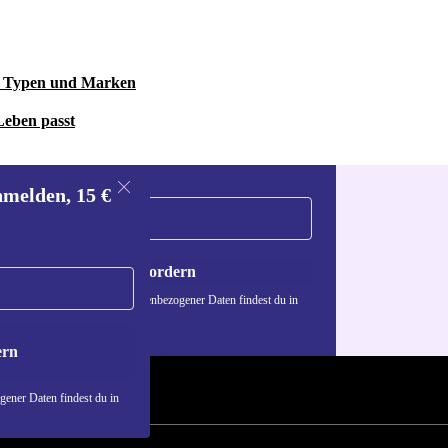
her machen
 umfangreiche
le Typen und Marken
Leben passt
t und die
nmelden, 15 €
iheit. Perfekt
terwegs.
Gutschein anfordern
unikation
n über die Verwendung personenbezogener Daten findest du in
nschutzerklärung
.
rofon sorgen
ern
l auftrittst.
ener Daten findest du in
n?