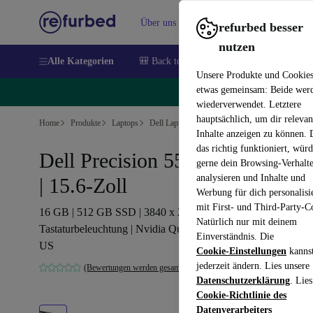
Über uns
Verkaufen
Hilfe
refurbed besser
nutzen
Alle Kategorien
🎒 Back to school
Handys
Laptops
Unsere Produkte und Cookie
etwas gemeinsam: Beide wer
🔥
wiederverwendet. Letztere
hauptsächlich, um dir relevan
Home
Produkte
Laptops
Dell Laptops
Inhalte anzeigen zu können.
das richtig funktioniert, wür
Dell Precision 5550 | i7-10750H
gerne dein Browsing-Verhalt
analysieren und Inhalte und
| 15.6-Zoll
Werbung für dich personalisi
mit First- und Third-Party-C
16 GB | 512 GB SSD | 3840 x 2400 | Touch |
Natürlich nur mit deinem
Tastaturbeleuchtung | Nvidia Quadro T1000 | Win 11 Home |
Einverständnis. Die
US
Cookie-Einstellungen
kanns
jederzeit ändern. Lies unsere
(Bewertungen werden gesammelt)
Datenschutzerklärung
. Lies
Cookie-Richtlinie des
Datenverarbeiters