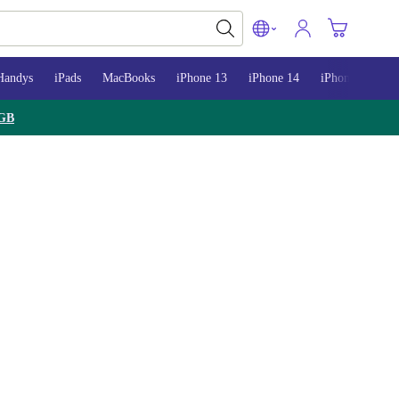
Handys
iPads
MacBooks
iPhone 13
iPhone 14
iPhone 15
GB