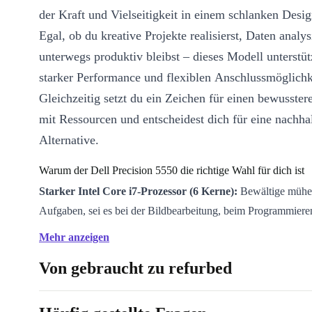
der Kraft und Vielseitigkeit in einem schlanken Desig
Egal, ob du kreative Projekte realisierst, Daten analys
unterwegs produktiv bleibst – dieses Modell unterstüt
starker Performance und flexiblen Anschlussmöglichk
Gleichzeitig setzt du ein Zeichen für einen bewusst
mit Ressourcen und entscheidest dich für eine nachhal
Alternative.
Warum der Dell Precision 5550 die richtige Wahl für dich ist
Starker Intel Core i7-Prozessor (6 Kerne):
Bewältige mühe
Aufgaben, sei es bei der Bildbearbeitung, beim Programmiere
Multitasking.
Mehr anzeigen
15,6” IPS-Display:
Genieße brillante Farben und klare Darst
Von gebraucht zu refurbed
perfekt für Präsentationen, kreatives Arbeiten oder entspannt
zwischendurch.
Professionell refurbished:
Du bekommst ein professionell ge