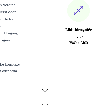
n vereint.
ierst oder
zt dich mit
eiten.
Bildschirmgröße
eren Umgang
15.6 "
tigere
3840 x 2400
los komplexe
n oder beim
ellungen –
es Streaming
prüftes und