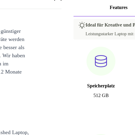
Features
Ideal für Kreative und 
 günstiger
Leistungsstarker Laptop mit 
räte werden
e besser als
. Wir haben
n im
12 Monate
Speicherplatz
512 GB
bished Laptop,