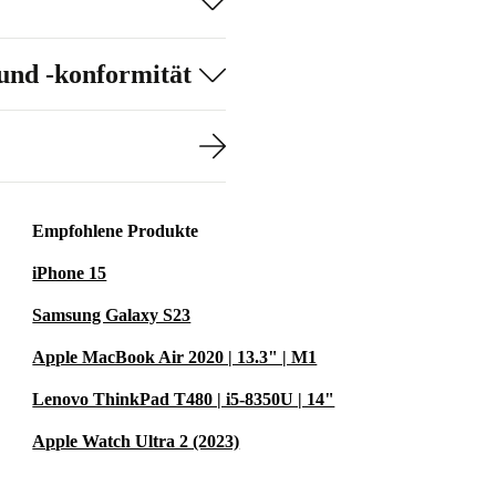
ucht.
wie vielseitige
und -konformität
bilität.
ehäuse machen
üro oder auf
Empfohlene Produkte
mit
iPhone 15
bed sparst du
Samsung Galaxy S23
er Pluspunkt für
Apple MacBook Air 2020 | 13.3" | M1
d:
Teste den
Lenovo ThinkPad T480 | i5-8350U | 14"
ität.
Apple Watch Ultra 2 (2023)
ecision 5550?