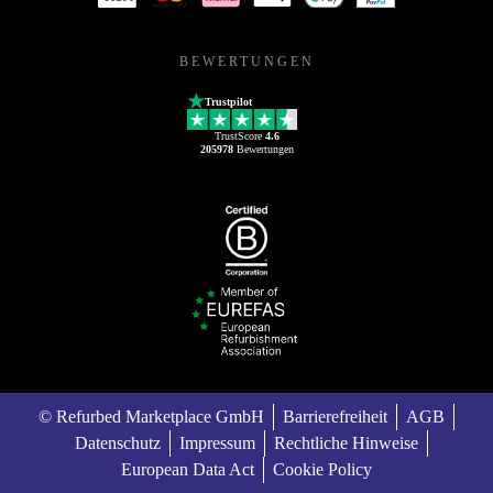
BEWERTUNGEN
Trustpilot
TrustScore
4.6
205978
Bewertungen
© Refurbed Marketplace GmbH
Barrierefreiheit
AGB
Datenschutz
Impressum
Rechtliche Hinweise
European Data Act
Cookie Policy