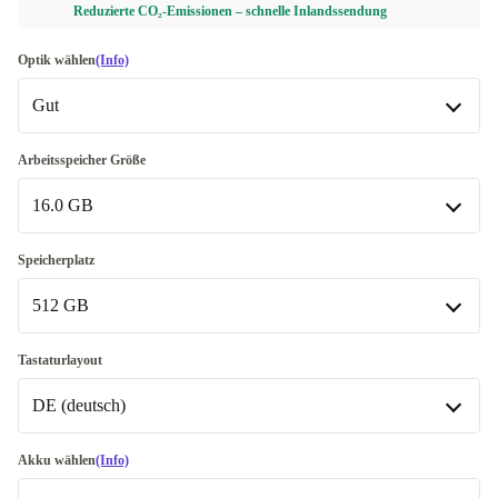
Reduzierte CO₂-Emissionen – schnelle Inlandssendung
Optik wählen
(Info)
Gut
Gut
Arbeitsspeicher Größe
16.0 GB
Sehr gut
+10,00 €
Exzellent
16.0 GB
+501,99 €
Speicherplatz
512 GB
32.0 GB
+461,00 €
64.0 GB
512 GB
+891,00 €
Tastaturlayout
DE (deutsch)
1000 GB
+476,00 €
2000 GB
DE (deutsch)
+561,00 €
Akku wählen
(Info)