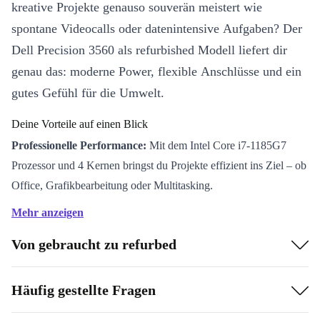
kreative Projekte genauso souverän meistert wie
spontane Videocalls oder datenintensive Aufgaben? Der
Dell Precision 3560 als refurbished Modell liefert dir
genau das: moderne Power, flexible Anschlüsse und ein
gutes Gefühl für die Umwelt.
Deine Vorteile auf einen Blick
Professionelle Performance:
Mit dem Intel Core i7-1185G7
Prozessor und 4 Kernen bringst du Projekte effizient ins Ziel – ob
Office, Grafikbearbeitung oder Multitasking.
Großes 15,6” Full HD-Display:
Genieße gestochen scharfe
Mehr anzeigen
Darstellung bei Präsentationen, Tabellen und Videostreams. 60
Von gebraucht zu refurbed
Hz Bildwiederholrate sorgt für flüssige Bilder.
Grafikpower für Kreative:
Die Nvidia T500 Mobile
Grafikkarte mit 2 GB GDDR6 hebt deine Bild- und
Häufig gestellte Fragen
Videobearbeitung auf ein neues Level.