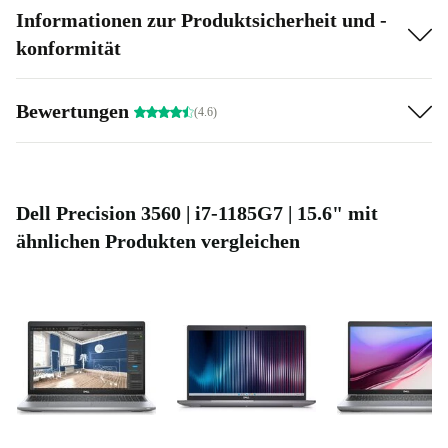
Immer gut verbunden:
Zwei Thunderbolt 4-Anschlüsse, zwei
Informationen zur Produktsicherheit und -
schnelle USB-A 3.0-Ports, HDMI 2.0, LAN, Audio in/out und
konformität
ein Cardreader bieten dir volle Flexibilität – egal, wo du arbeitest.
Komfort für Vielschreiber:
Mit Nummernblock und
Bewertungen
(4.6)
ergonomischer Tastatur tippst du bequem auch längere Texte.
Zuverlässig refurbished:
Jeder Dell Precision 3560 wird bei
refurbed professionell geprüft, gründlich gereinigt und auf volle
Funktionsfähigkeit getestet. Das bedeutet: Du bekommst einen
Dell Precision 3560 | i7-1185G7 | 15.6" mit
Laptop, der zuverlässig läuft und dabei ressourcenschonend ist.
ähnlichen Produkten vergleichen
Nachhaltig arbeiten, clever sparen
Mit einem refurbished Laptop wie dem Dell Precision
3560 entscheidest du dich für eine nachhaltigere
Alternative. Du verlängerst den Lebenszyklus
hochwertiger Technik – und das ganz ohne
Kompromisse bei Qualität oder Sicherheit.