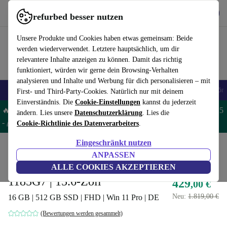
Hol dir die App
Herunterladen
refurbed besser nutzen
refurbed schnell und einfach nutzen
Unsere Produkte und Cookies haben etwas gemeinsam: Beide
werden wiederverwendet. Letztere hauptsächlich, um dir
relevantere Inhalte anzeigen zu können. Damit das richtig
funktioniert, würden wir gerne dein Browsing-Verhalten
analysieren und Inhalte und Werbung für dich personalisieren – mit
🎒 Back to school
Handys
Laptops
Tablets
Smartwatches
Zubehör
First- und Third-Party-Cookies. Natürlich nur mit deinem
Einverständnis. Die
Cookie-Einstellungen
kannst du jederzeit
🔥 Spare 5% EXTRA auf MacBooks und iPads – Code: MACPAD5
ändern. Lies unsere
Datenschutzerklärung
. Lies die
-
AGB
Cookie-Richtlinie des Datenverarbeiters
.
Eingeschränkt nutzen
Home
Produkte
Laptops
Dell Laptops
ANPASSEN
Dell Precision 3560 | i7-
ALLE COOKIES AKZEPTIEREN
1185G7 | 15.6-Zoll
429
,00 €
Neu:
1.819,00 €
16 GB | 512 GB SSD | FHD | Win 11 Pro | DE
(Bewertungen werden gesammelt)