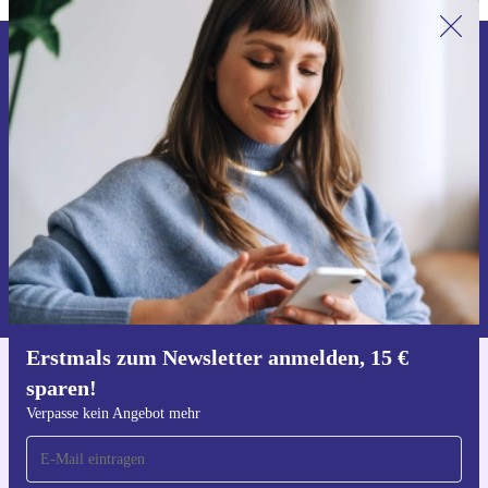
Erstmals zum Newsletter anmelden,
15 € sparen!
Verpasse kein Angebot mehr.
Gutschein anfordern
Informationen über die Verwendung personenbezogener Daten findest
du in unserer
Datenschutzerklärung
.
Erstmals zum Newsletter anmelden, 15 €
sparen!
Hol dir die refurbed-App
Für iOS und Android
Verpasse kein Angebot mehr