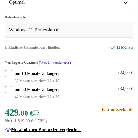
In anderen Kombinationen verfügbar
Optimal
US (US englisch)
+30,99 €
Optimal
Betriebssystem
ES (spanisch)
+463,27 €
In anderen Kombinationen verfügbar
Windows 11 Professional
FR (französisch)
Neu
+463,27 €
+67,00 €
Inkludierte Garantie vom Händler:
12 Monate
UK (UK englisch)
+463,99 €
Verlängerte Garantie
(Was ist versichert?)
+24,99 €
um 18 Monate verlängern
30 Monate versichert (12 + 18)
+34,99 €
um 30 Monate verlängern
42 Monate versichert (12 + 30)
429
Fast ausverkauft
,00 €
Neu:
1.819,00 €
(-76%)
Mit ähnlichen Produkten vergleichen