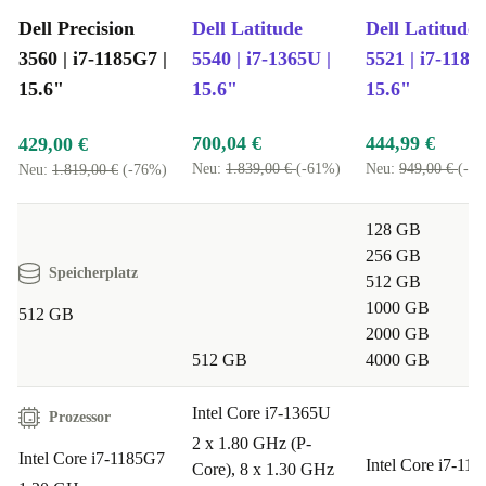
Typische Nutzungsszenarien – Deine Fragen, klare Antworten
Dell Precision
Dell Latitude
Dell Latitude
3560 | i7-1185G7 |
5540 | i7-1365U |
5521 | i7-1185
Kann ich mit dem Dell Precision 3560 mobil
15.6"
15.6"
15.6"
arbeiten?
Klar! Mit seinem schlanken Gehäuse und nur
ca. 1,6 kg Gewicht passt er bequem in jede Tasche und
700,04 €
444,99 €
429,00 €
ist ideal für unterwegs.
Neu:
1.839,00 €
(-61%)
Neu:
949,00 €
(-5
Neu:
1.819,00 €
(-76%)
Eignet sich das Gerät für Homeoffice und
128 GB
Videokonferenzen?
Definitiv. Die integrierte Webcam
256 GB
Speicherplatz
sorgt für professionelle Meetings, während die
512 GB
1000 GB
zahlreichen Anschlüsse dir flexible Verbindungen zu
512 GB
2000 GB
Monitor, Headset und externer Festplatte ermöglichen.
512 GB
4000 GB
Wie sieht es mit kreativen Aufgaben wie
Intel Core i7-1365U
Prozessor
Bildbearbeitung aus?
Die Nvidia T500 Mobile
2 x 1.80 GHz (P-
Intel Core i7-1185G7
Grafikkarte bietet dir genügend Leistung für
Intel Core i7-11
Core), 8 x 1.30 GHz