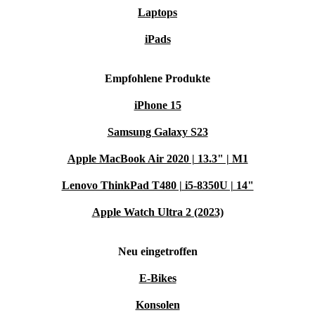
entscheidest du dich für smarte Technologie, mehr
Laptops
Nachhaltigkeit und ein faires Preis-Leistungs-Verhältnis
iPads
– bereit für jedes Abenteuer, das dein Alltag bereithält.
Empfohlene Produkte
iPhone 15
Samsung Galaxy S23
Apple MacBook Air 2020 | 13.3" | M1
Lenovo ThinkPad T480 | i5-8350U | 14"
Apple Watch Ultra 2 (2023)
Neu eingetroffen
E-Bikes
Konsolen