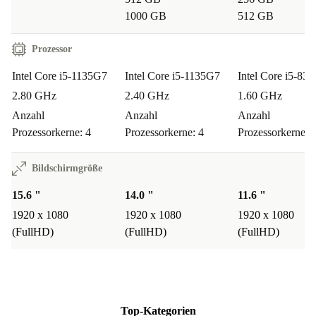
Ja, der Precision 3560 ist ein echter Allrounder! Ob
1000 GB
512 GB
Recherche, Präsentationen oder Videokonferenzen – mit
ordentlich Power und langer Akkulaufzeit bist du auf der
Prozessor
sicheren Seite. Das geringe Gewicht sorgt für
Intel Core i5-1135G7
Intel Core i5-1135G7
Intel Core i5-83
entspannten Transport zwischen Hörsaal, Bibliothek und
2.80 GHz
2.40 GHz
1.60 GHz
Café.
Anzahl
Anzahl
Anzahl
Prozessorkerne: 4
Prozessorkerne: 4
Prozessorkerne: 
WIE STEHT ES UM DIE KONNEKTIVITÄT?
Bildschirmgröße
Du profitierst von modernen Schnittstellen: Thunderbolt
4 für ultraschnelle Datenübertragung, USB-A für
15.6 "
14.0 "
11.6 "
1920 x 1080
1920 x 1080
1920 x 1080
klassische Geräte, HDMI für externe Monitore oder
(FullHD)
(FullHD)
(FullHD)
Beamer. Mit WiFi 6 surfst du blitzschnell, Bluetooth 5.2
verbindet drahtlos mit Headsets oder Lautsprechern.
WIE SICHER IST MEIN KAUF?
Top-Kategorien