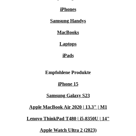
Dein refurbished Dell Precision 3560 kommt mit
iPhones
mindestens 12 Monaten Garantie. Zusätzlich genießt du
30 Tage kostenloses Rückgaberecht – so gehst du kein
Samsung Handys
Risiko ein und testest in Ruhe, ob das Notebook zu dir
MacBooks
passt.
Laptops
iPads
Starte smarter und nachhaltiger in den Alltag – mit
deinem refurbished Dell Precision 3560 von refurbed!
Empfohlene Produkte
iPhone 15
Samsung Galaxy S23
Apple MacBook Air 2020 | 13.3" | M1
Lenovo ThinkPad T480 | i5-8350U | 14"
Apple Watch Ultra 2 (2023)