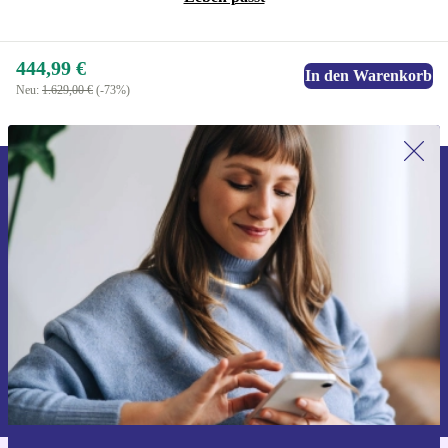
444,99 €
In den Warenkorb
Neu:
1.629,00 €
(-73%)
Erstmals zum Newsletter anmelden,
15 € sparen!
Verpasse kein Angebot mehr.
Gutschein anfordern
Informationen über die Verwendung personenbezogener Daten findest
du in unserer
Datenschutzerklärung
.