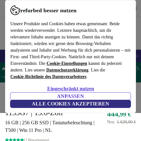
Hol dir die App
Herunterladen
refurbed besser nutzen
refurbed schnell und einfach nutzen
Unsere Produkte und Cookies haben etwas gemeinsam: Beide
werden wiederverwendet. Letztere hauptsächlich, um dir
relevantere Inhalte anzeigen zu können. Damit das richtig
funktioniert, würden wir gerne dein Browsing-Verhalten
analysieren und Inhalte und Werbung für dich personalisieren – mit
🎒 Back to school
Handys
Laptops
Tablets
Smartwatches
Zubehör
First- und Third-Party-Cookies. Natürlich nur mit deinem
Einverständnis. Die
Cookie-Einstellungen
kannst du jederzeit
🔥 Spare 5% EXTRA auf MacBooks und iPads – Code: MACPAD5
ändern. Lies unsere
Datenschutzerklärung
. Lies die
-
AGB
Cookie-Richtlinie des Datenverarbeiters
.
Eingeschränkt nutzen
Home
Produkte
Laptops
Dell Laptops
ANPASSEN
Dell Precision 3560 | i5-
ALLE COOKIES AKZEPTIEREN
1135G7 | 15.6-Zoll
444
,99 €
Neu:
1.629,00 €
16 GB | 256 GB SSD | Tastaturbeleuchtung |
T500 | Win 11 Pro | NL
(2 Bewertungen)