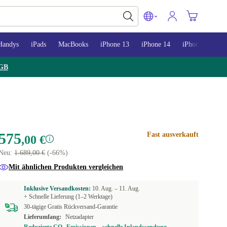
Handys
iPads
MacBooks
iPhone 13
iPhone 14
iPhone 15
GB
575
Fast ausverkauft
,00 €
Neu:
1.689,00 €
(-66%)
Mit ähnlichen Produkten vergleichen
Inklusive Versandkosten:
10. Aug. –
11. Aug.
+ Schnelle Lieferung (1–2 Werktage)
30-tägige Gratis Rückversand-Garantie
Lieferumfang:
Netzadapter