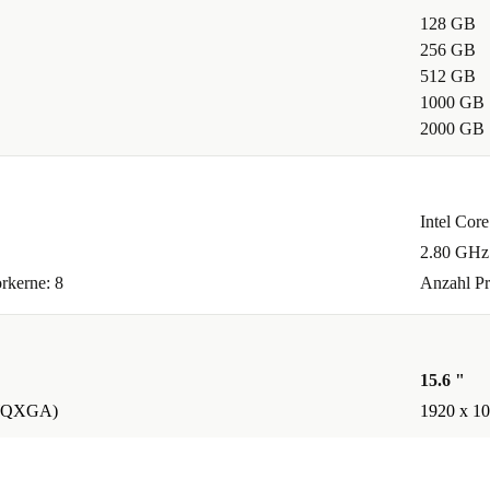
ormance
128 GB
256 GB
512 GB
1000 GB
2000 GB
ge Features
doch einmal
Intel Cor
auf der
2.80 GHz
rkerne: 8
Anzahl Pr
enn es nicht
15.6 "
kgaberecht –
(WQXGA)
1920 x 1