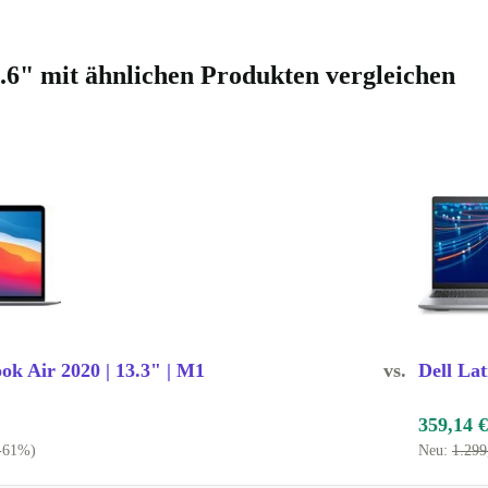
ch kann ein
des Gerät von
15.6" mit ähnlichen Produkten vergleichen
 verlässt du
gs produktiv
n begleitet
fé. Dank
l vernetzt.
k Air 2020 | 13.3" | M1
vs.
Dell Lat
gnet?
359,14 €
-61%)
Neu:
1.299
ichne am