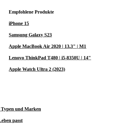
ert, sondern
Empfohlene Produkte
furbished Dell
iPhone 15
artner für
Samsung Galaxy S23
it gutem
Apple MacBook Air 2020 | 13.3" | M1
Lenovo ThinkPad T480 | i5-8350U | 14"
Apple Watch Ultra 2 (2023)
le Typen und Marken
Leben passt