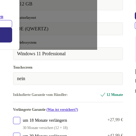
512 GB
en
Tastaturlayout
DE (QWERTZ)
Betriebssystem
Windows 11 Professional
Touchscreen
nein
Inkludierte Garantie vom Händler:
12 Monate
Verlängerte Garantie
(Was ist versichert?)
+27,99 €
um 18 Monate verlängern
30 Monate versichert (12 + 18)
+42,99 €