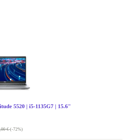
itude 5520 | i5-1135G7 | 15.6"
,00 €
(-72%)