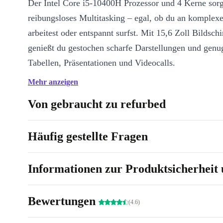
Der Intel Core i5-10400H Prozessor und 4 Kerne sorg
reibungsloses Multitasking – egal, ob du an komplex
arbeitest oder entspannt surfst. Mit 15,6 Zoll Bildsc
genießt du gestochen scharfe Darstellungen und genug
Tabellen, Präsentationen und Videocalls.
Mehr anzeigen
Highlights, die deinen Alltag leichter machen:
Beleuchtete Tastatur
– arbeitet entspannt auch bei wenig Lic
Von gebraucht zu refurbed
Nummernblock
– ideal für schnelle Zahlenarbeit
Thunderbolt 3 & mehrere USB-Anschlüsse
– maximale Ans
Häufig gestellte Fragen
für Zubehör
HD Webcam
– für klare Videoanrufe mit Kolleg:innen oder 
Informationen zur Produktsicherheit 
Robustes, schlankes Design
– passt in jede Tasche und bleibt
Komfort trifft Umweltbewusstsein
Bewertungen
Mit einem refurbished Dell Precision 15 3551 entsche
(4.6)
bewusst für einen nachhaltigeren Umgang mit Resso