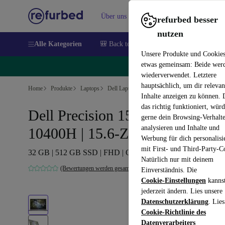
Über uns
Verkaufen
Hilfe
refurbed besser
nutzen
Alle Kategorien
🎒 Back to school
Handys
Laptops
Unsere Produkte und Cookie
etwas gemeinsam: Beide wer
🔥
wiederverwendet. Letztere
hauptsächlich, um dir relevan
Home
Produkte
Laptops
Dell Laptops
Inhalte anzeigen zu können.
das richtig funktioniert, wür
Dell Precision 15 3551 | i5-
gerne dein Browsing-Verhalt
analysieren und Inhalte und
10400H | 15.6-Zoll
Werbung für dich personalisi
mit First- und Third-Party-C
32 GB | 512 GB SSD | FHD | Quadro P620 | Win 11 Pro | D
Natürlich nur mit deinem
(Bewertungen werden gesammelt)
Einverständnis. Die
Cookie-Einstellungen
kanns
jederzeit ändern. Lies unsere
Datenschutzerklärung
. Lies
Cookie-Richtlinie des
Datenverarbeiters