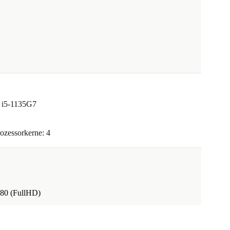
e i5-1135G7
ozessorkerne: 4
080 (FullHD)