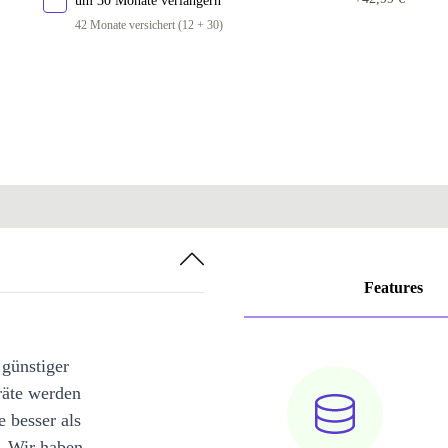
um 30 Monate verlängern
42 Monate versichert (12 + 30)
Features
 günstiger
räte werden
e besser als
. Wir haben