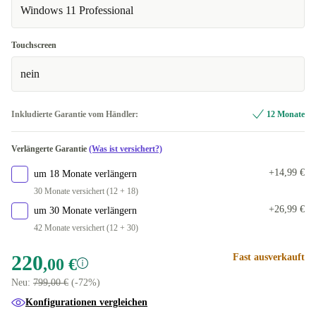
+248,27 €
Windows 11 Professional
FR (französisch)
+218,69 €
2000 GB
+296,57 €
In anderen Kombinationen verfügbar
Touchscreen
International English
+29,00 €
nein
Inkludierte Garantie vom Händler:
12 Monate
Verlängerte Garantie
(Was ist versichert?)
+14,99 €
um 18 Monate verlängern
30 Monate versichert (12 + 18)
+26,99 €
um 30 Monate verlängern
42 Monate versichert (12 + 30)
220
Fast ausverkauft
,00 €
Neu:
799,00 €
(-72%)
Konfigurationen vergleichen