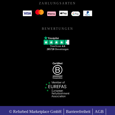
ZAHLUNGSARTEN
BEWERTUNGEN
Trustpilot
TrustScore
4.6
205720
Bewertungen
© Refurbed Marketplace GmbH
Barrierefreiheit
AGB