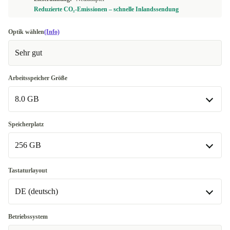
Reduzierte CO₂-Emissionen – schnelle Inlandssendung
Optik wählen
(Info)
Sehr gut
Arbeitsspeicher Größe
8.0 GB
8.0 GB
Speicherplatz
256 GB
16.0 GB
+47,99 €
256 GB
Tastaturlayout
In anderen Kombinationen verfügbar
DE (deutsch)
512 GB
+128,99 €
DE (deutsch)
Betriebssystem
1000 GB