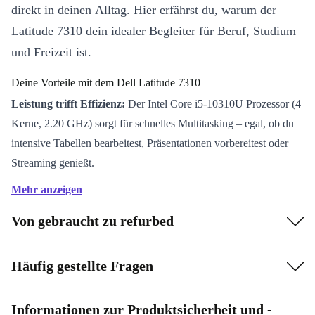
direkt in deinen Alltag. Hier erfährst du, warum der
Latitude 7310 dein idealer Begleiter für Beruf, Studium
und Freizeit ist.
Deine Vorteile mit dem Dell Latitude 7310
Leistung trifft Effizienz:
Der Intel Core i5-10310U Prozessor (4
Kerne, 2.20 GHz) sorgt für schnelles Multitasking – egal, ob du
intensive Tabellen bearbeitest, Präsentationen vorbereitest oder
Streaming genießt.
Brillante Übersicht:
Das FullHD-Display (1920 x 1080)
Mehr anzeigen
überzeugt mit klaren Farben und angenehmer Schärfe. Gönn
Von gebraucht zu refurbed
deinen Augen entspanntes Arbeiten.
Immer verbunden:
Moderne WiFi- und Bluetooth-Standards
garantieren, dass du überall online bist und deine Geräte ohne
Häufig gestellte Fragen
Kabelsalat verbindest.
Leicht und mobil:
Mit nur 1,22 kg und schlanken Maßen passt
Informationen zur Produktsicherheit und -