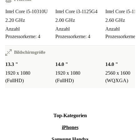
und mindestens
12 Monate Garantie
. Deine Sicherheit:
Intel Core i5-10310U
Intel Core i3-1125G4
Intel Core i5-11
30 Tage kostenlos testen
und bei Nichtgefallen einfach
2.20 GHz
2.00 GHz
2.60 GHz
zurückgeben.
Anzahl
Anzahl
Anzahl
Fazit: Mehr als ein Laptop
Prozessorkerne: 4
Prozessorkerne: 4
Prozessorkerne: 
Mit dem refurbished Dell Latitude 7310 investierst du in
Bildschirmgröße
erstklassige Technik, sparst Ressourcen und schützt aktiv
13.3 "
14.0 "
14.0 "
die Umwelt. Du bleibst flexibel, effizient und bist immer
1920 x 1080
1920 x 1080
2560 x 1600
einen Schritt voraus – nachhaltig, smart und ohne
(FullHD)
(FullHD)
(WQXGA)
Kompromisse.
Top-Kategorien
iPhones
Samsung Handys