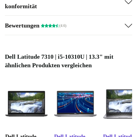
das Latitude 7310 in jede Tasche. Ideal für unterwegs!
konformität
Umweltbewusst entscheiden:
Durch die Wahl eines refurbished
Geräts von refurbed setzt du auf geprüfte Qualität – und schonst
Bewertungen
(4.6)
wertvolle Ressourcen. So trägst du zu einer nachhaltigeren
Zukunft bei.
Praktische Ausstattung für deinen Alltag
Vielseitige Anschlüsse:
Zwei Thunderbolt 3-Ports, HDMI 2.0,
Dell Latitude 7310 | i5-10310U | 13.3" mit
USB-A und Cardreader – alles, was du für flexible Verbindungen
ähnlichen Produkten vergleichen
brauchst.
Lautlos & effizient:
Ohne optisches Laufwerk bleibt das Gerät
besonders leicht und leise.
Ergonomisch:
Das kompakte Design ohne Nummernblock sorgt
für angenehmes Tippen und mehr Platz auf dem Schreibtisch.
Häufige Fragen zum Dell Latitude 7310 (refurbished)
Wie unterstützt mich der Latitude 7310 im Homeoffice?
Mit seinem leistungsstarken Prozessor, schnellen
Dell Latitude
Dell Latitude
Dell Latitude 