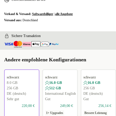
Verkauf & Versand:
Softwarebilliger
|
alle Angebote
Versand aus:
Deutschland
Sichere Transaktion
Andere empfohlene Konfigurationen
schwarz
schwarz
schwarz
8.0 GB
16.0 GB
16.0 GB
256 GB
512 GB
256 GB
DE (deutsch)
International English
DE (deutsch)
Sehr gut
Gut
Gut
220,00 €
249,00 €
256,14 €
1+ Upgrades
Bessere Leistung