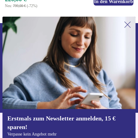
In den Warenkorb
Neu:
799,00 €
(-72%)
Erstmals zum Newsletter anmelden,
15 € sparen!
Verpasse kein Angebot mehr.
Gutschein anfordern
Informationen über die Verwendung personenbezogener Daten findest
du in unserer
Datenschutzerklärung
.
Erstmals zum Newsletter anmelden, 15 €
sparen!
Hol dir die refurbed-App
Für iOS und Android
Verpasse kein Angebot mehr