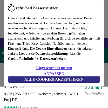
Hol dir die App
Herunterladen
refurbed besser nutzen
refurbed schnell und einfach nutzen
Unsere Produkte und Cookies haben etwas gemeinsam: Beide
werden wiederverwendet. Letztere hauptsächlich, um dir
relevantere Inhalte anzeigen zu können. Damit das richtig
funktioniert, würden wir gerne dein Browsing-Verhalten
analysieren und Inhalte und Werbung für dich personalisieren – mit
🎒 Back to school
Handys
Laptops
Tablets
Smartwatches
Zubehör
First- und Third-Party-Cookies. Natürlich nur mit deinem
Einverständnis. Die
Cookie-Einstellungen
kannst du jederzeit
🔥 Spare 5% EXTRA auf MacBooks und iPads – Code: MACPAD5
ändern. Lies unsere
Datenschutzerklärung
. Lies die
-
AGB
Cookie-Richtlinie des Datenverarbeiters
.
Eingeschränkt nutzen
Home
Produkte
Laptops
Dell Laptops
ANPASSEN
Dell Latitude 7310 | i5-10310U |
ALLE COOKIES AKZEPTIEREN
13.3-Zoll
220
,00 €
Neu:
799,00 €
8 GB | 256 GB SSD | Webcam | schwarz | Win 11
Pro | DE
(3 Bewertungen)