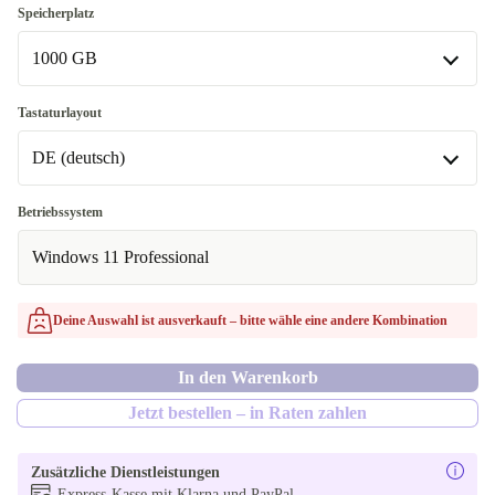
16.0 GB
Speicherplatz
In anderen Kombinationen verfügbar
1000 GB
8.0 GB
1000 GB
Tastaturlayout
32.0 GB
In anderen Kombinationen verfügbar
DE (deutsch)
64.0 GB
256 GB
DE (deutsch)
Betriebssystem
512 GB
In anderen Kombinationen verfügbar
Windows 11 Professional
2000 GB
SE (schwedisch)
Deine Auswahl ist ausverkauft – bitte wähle eine andere Kombination
US (US englisch)
In den Warenkorb
Jetzt bestellen – in Raten zahlen
Zusätzliche Dienstleistungen
Express-Kasse mit Klarna und PayPal