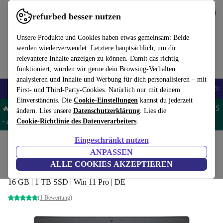
Hol dir die App
Herunterladen
refurbed besser nutzen
refurbed schnell und einfach nutzen
Unsere Produkte und Cookies haben etwas gemeinsam: Beide
werden wiederverwendet. Letztere hauptsächlich, um dir
relevantere Inhalte anzeigen zu können. Damit das richtig
funktioniert, würden wir gerne dein Browsing-Verhalten
analysieren und Inhalte und Werbung für dich personalisieren – mit
🎒 Back to school
Handys
Laptops
Tablets
Smartwatches
Zubehör
First- und Third-Party-Cookies. Natürlich nur mit deinem
Einverständnis. Die
Cookie-Einstellungen
kannst du jederzeit
🔥 Spare 5% EXTRA auf MacBooks und iPads – Code: MACPAD5
ändern. Lies unsere
Datenschutzerklärung
. Lies die
-
AGB
Cookie-Richtlinie des Datenverarbeiters
.
Eingeschränkt nutzen
Home
Produkte
Laptops
Dell Laptops
ANPASSEN
Dell Latitude 5530 | i7-1270P | 15.6"
ALLE COOKIES AKZEPTIEREN
16 GB | 1 TB SSD | Win 11 Pro | DE
(1 Bewertung)