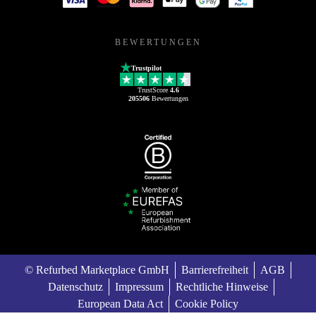
BEWERTUNGEN
Trustpilot
TrustScore
4.6
205506
Bewertungen
© Refurbed Marketplace GmbH
Barrierefreiheit
AGB
Datenschutz
Impressum
Rechtliche Hinweise
European Data Act
Cookie Policy