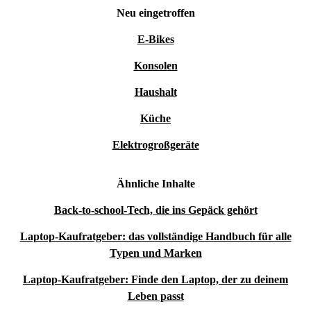
Fortschritt aus.
Neu eingetroffen
Typische Anwendungsszenarien: Deine Fragen, unsere
E-Bikes
Antworten
Konsolen
Kann ich mit dem Latitude 5530 auch unterwegs
Haushalt
arbeiten?
Küche
Natürlich! Dank schlankem Design, geringem Gewicht
und langer Akkulaufzeit eignet sich das Notebook
Elektrogroßgeräte
perfekt für unterwegs – ob im Coworking-Space, auf
Geschäftsreise oder beim Lernen im Park.
Ähnliche Inhalte
Back-to-school-Tech, die ins Gepäck gehört
Eignet sich das Gerät für Videokonferenzen und
Laptop-Kaufratgeber: das vollständige Handbuch für alle
Home-Office?
Typen und Marken
Definitiv! Die integrierte Webcam und Mikrofon sorgen
Laptop-Kaufratgeber: Finde den Laptop, der zu deinem
für klare Kommunikation. Das große Display verschafft
Leben passt
dir den nötigen Überblick bei Meetings oder