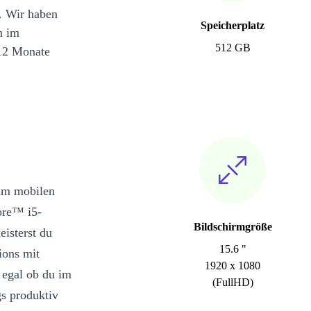
. Wir haben
Speicherplatz
n im
512 GB
12 Monate
 im mobilen
ore™ i5-
Bildschirmgröße
isterst du
15.6 "
ions mit
1920 x 1080
 egal ob du im
(FullHD)
gs produktiv