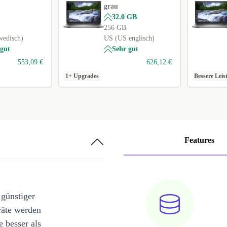
grau
32.0 GB
256 GB
wedisch)
US (US englisch)
 gut
Sehr gut
553,09 €
626,12 €
1+ Upgrades
Bessere Leis
Features
 günstiger
räte werden
e besser als