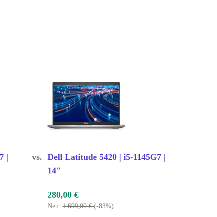
7 |
vs.
Dell Latitude 5420 | i5-1145G7 |
14"
280,00 €
Neu:
1.699,00 €
(-83%)