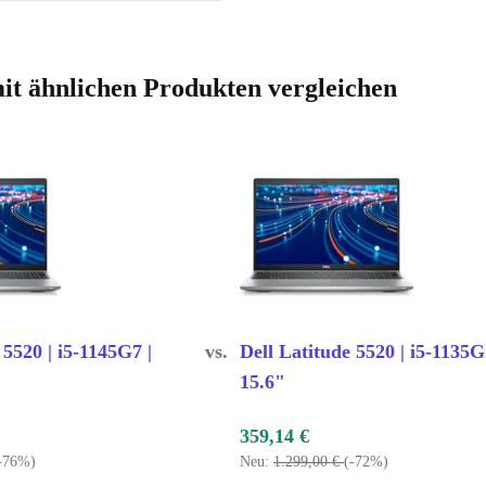
e
innen oder
 mit ähnlichen Produkten vergleichen
 gründlich
f Qualität, die
tie und kannst
ieren!
 5520 | i5-1145G7 |
vs.
Dell Latitude 5520 | i5-1135G
15.6"
und eine klare
entspannt.
359,14 €
-76%)
Neu:
1.299,00 €
(-72%)