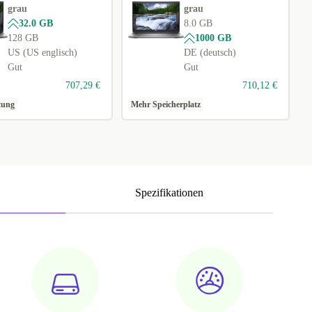
grau
grau
32.0 GB
8.0 GB
128 GB
1000 GB
US (US englisch)
DE (deutsch)
Gut
Gut
707,29 €
710,12 €
tung
Mehr Speicherplatz
Spezifikationen