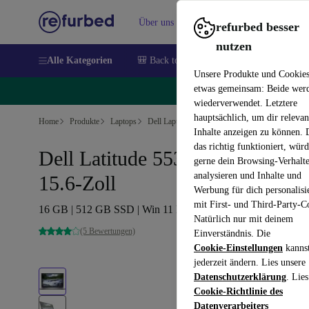
Über uns
Verkaufen
Hilfe
refurbed besser
nutzen
Alle Kategorien
🎒 Back to school
Handys
Laptops
Unsere Produkte und Cookie
etwas gemeinsam: Beide wer
🔥
wiederverwendet. Letztere
hauptsächlich, um dir relevan
Home
Produkte
Laptops
Dell Laptops
Inhalte anzeigen zu können.
das richtig funktioniert, wür
Dell Latitude 5530 | i5-1245U |
gerne dein Browsing-Verhalt
analysieren und Inhalte und
15.6-Zoll
Werbung für dich personalisi
mit First- und Third-Party-C
16 GB | 512 GB SSD | Win 11 Pro | US
Natürlich nur mit deinem
(5 Bewertungen)
Einverständnis. Die
Cookie-Einstellungen
kanns
jederzeit ändern. Lies unsere
Datenschutzerklärung
. Lies
Cookie-Richtlinie des
Datenverarbeiters