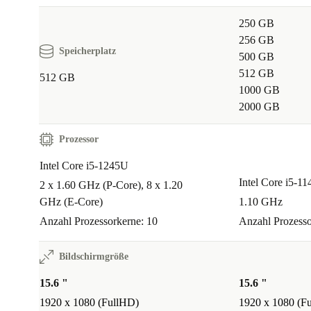
250 GB
A: Dank geringem Gewicht und langer Akkulaufzeit p
256 GB
Speicherplatz
Laptop perfekt in deinen Alltag. Online-Recherche, P
500 GB
oder Gruppenarbeiten – alles läuft flüssig.
512 GB
512 GB
1000 GB
2000 GB
Q: Kann ich kreativ arbeiten?
Prozessor
A: Ja, das brillante FullHD-Display und die starke Gr
ermöglichen Bildbearbeitung, Musikproduktion oder
Intel Core i5-1245U
Intel Core i5-1
Videobearbeitung im Handumdrehen.
2 x 1.60 GHz (P-Core), 8 x 1.20
GHz (E-Core)
1.10 GHz
Q: Ist der Laptop auch für Vielreisende geeignet?
Anzahl Prozessorkerne: 10
Anzahl Prozesso
A: Mit stabilem Gehäuse, kompakten Maßen und viel
Bildschirmgröße
Anschlussmöglichkeiten bist du überall flexibel – im
15.6 "
15.6 "
oder Büro.
1920 x 1080 (FullHD)
1920 x 1080 (F