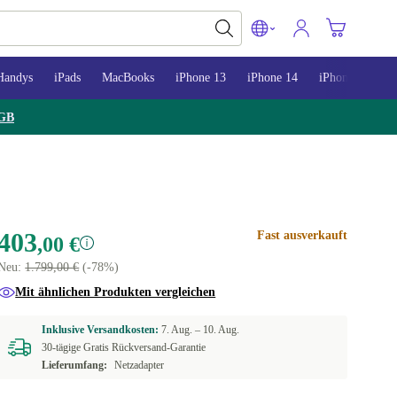
Handys
iPads
MacBooks
iPhone 13
iPhone 14
iPhone 15
GB
403
Fast ausverkauft
,00 €
Neu:
1.799,00 €
(-78%)
Mit ähnlichen Produkten vergleichen
Inklusive Versandkosten:
7. Aug. –
10. Aug.
30-tägige Gratis Rückversand-Garantie
Lieferumfang:
Netzadapter