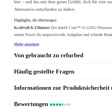
bist – und das mit dem guten Gefühl, dich für eine na
Alternative entschieden zu haben.
Highlights, die überzeugen
Kraftvoll & Effizient:
Der Intel® Core™ i5-1245U Prozessor 
smarte Power für anspruchsvolle Aufgaben und schnelle Reakt
unterstützt durch 10 Prozessorkerne und moderne DDR4-Tech
Mehr anzeigen
Schont die Umwelt:
Mit refurbished Geräten entscheidest du
Von gebraucht zu refurbed
weniger Elektroschrott und eine ressourcenschonende Alterna
Beitrag für eine grünere Zukunft.
Konnektivität ohne Kompromisse:
Mit Thunderbolt 4, US
Häufig gestellte Fragen
LAN, NFC und schnellem WiFi bleibst du flexibel, egal wo du
lernst.
Informationen zur Produktsicherheit 
Scharfes IPS-Display:
Genieße brillante Farben und klare Bil
um Präsentationen zu gestalten, Serien zu streamen oder Fotos
Bewertungen
Alltagstauglich:
Dank des integrierten Nummernblocks tippst
(4.6)
und Zahlen effizient, während die robuste Bauweise für Langle