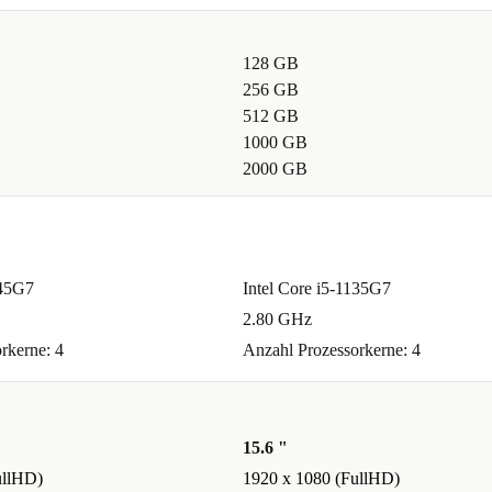
asst der
128 GB
räsentationen
256 GB
512 GB
1000 GB
2000 GB
afik
145G7
Intel Core i5-1135G7
2.80 GHz
rkerne: 4
Anzahl Prozessorkerne: 4
seitigen
 Café, Zug
15.6 "
ullHD)
1920 x 1080 (FullHD)