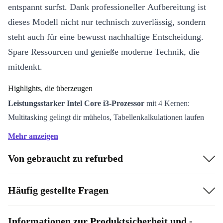
entspannt surfst. Dank professioneller Aufbereitung ist
dieses Modell nicht nur technisch zuverlässig, sondern
steht auch für eine bewusst nachhaltige Entscheidung.
Spare Ressourcen und genieße moderne Technik, die
mitdenkt.
Highlights, die überzeugen
Leistungsstarker Intel Core i3-Prozessor
mit 4 Kernen:
Multitasking gelingt dir mühelos, Tabellenkalkulationen laufen
flüssig und Videocalls starten blitzschnell.
Mehr anzeigen
15,6 Zoll Display
: Genügend Platz für große Tabellen,
Von gebraucht zu refurbed
Präsentationen oder Filme – und das alles gestochen scharf.
Umfangreiche Anschlussmöglichkeiten
: HDMI, USB-C,
mehrere USB-A-Ports, Cardreader und LAN sorgen dafür, dass
Häufig gestellte Fragen
du flexibel bleibst, egal, welches Zubehör du nutzt.
Schnelle Konnektivität
: Surfe dank WiFi 6 und Bluetooth 5.2
Informationen zur Produktsicherheit und -