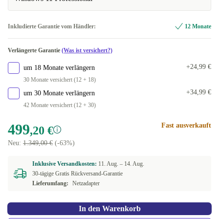
+16,80 €
FI (finnisch)
Inkludierte Garantie vom Händler:
12 Monate
FR (französisch)
Verlängerte Garantie
(Was ist versichert?)
IT (italienisch)
+24,99 €
um 18 Monate verlängern
30 Monate versichert (12 + 18)
ND (nordisch)
+34,99 €
um 30 Monate verlängern
42 Monate versichert (12 + 30)
NL (niederländisch)
499
Fast ausverkauft
,20 €
PL (polnisch)
Neu:
1.349,00 €
(-63%)
PT (portugiesisch)
Inklusive Versandkosten:
11. Aug. –
14. Aug.
30-tägige Gratis Rückversand-Garantie
SI (slowenisch)
Lieferumfang:
Netzadapter
US (US englisch)
In den Warenkorb