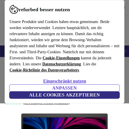
Hol dir die App
Herunterladen
refurbed besser nutzen
refurbed schnell und einfach nutzen
Unsere Produkte und Cookies haben etwas gemeinsam: Beide
werden wiederverwendet. Letztere hauptsächlich, um dir
relevantere Inhalte anzeigen zu können. Damit das richtig
funktioniert, würden wir gerne dein Browsing-Verhalten
analysieren und Inhalte und Werbung für dich personalisieren – mit
🎒 Back to school
Handys
Laptops
Tablets
Smartwatches
Zubehör
First- und Third-Party-Cookies. Natürlich nur mit deinem
Einverständnis. Die
Cookie-Einstellungen
kannst du jederzeit
Home
ändern. Lies unsere
Produkte
Laptops
Datenschutzerklärung
Dell Laptops
. Lies die
Cookie-Richtlinie des Datenverarbeiters
.
Dell Latitude 3520 | i3-1125G4
Eingeschränkt nutzen
| 15.6"
499
,20 €
ANPASSEN
Neu:
1.349,00 €
8 GB | 256 GB SSD | FHD | Win 11 Pro | DE
ALLE COOKIES AKZEPTIEREN
(Bewertungen werden gesammelt)