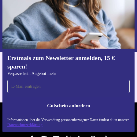
verbindet.
Setze jetzt auf Leistung, Komfort und einen
Gutschein anfordern
nachhaltigeren Alltag mit dem Dell Latitude 3520 –
Informationen über die Verwendung personenbezogener Daten findest
refurbished!
du in unserer
Datenschutzerklärung
.
Erstmals zum Newsletter anmelden, 15 €
sparen!
Hol dir die refurbed-App
Für iOS und Android
Verpasse kein Angebot mehr
Gutschein anfordern
REFURBED DEUTSCHLAND - RETHINK NEW.
Informationen über die Verwendung personenbezogener Daten findest du in unserer
Datenschutzerklärung
FOLGE UNS