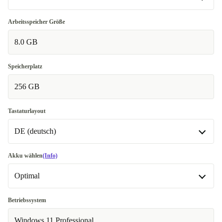
Gut
Arbeitsspeicher Größe
8.0 GB
Sehr gut
+28,32 €
Speicherplatz
256 GB
Tastaturlayout
DE (deutsch)
BE (belgisch)
Akku wählen
(Info)
Optimal
CZ (tschechisch)
DE (deutsch)
Optimal
Betriebssystem
Windows 11 Professional
ES (spanisch)
Neu