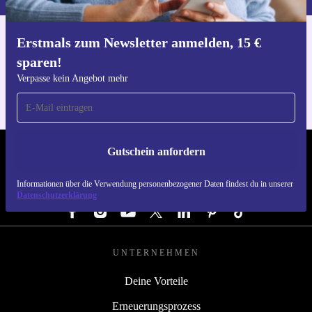
Erstmals zum Newsletter anmelden, 15 €
Hol dir die refurbed-App
sparen!
Für iOS und Android
Verpasse kein Angebot mehr
Gutschein anfordern
REFURBED DEUTSCHLAND - RETHINK NEW.
Informationen über die Verwendung personenbezogener Daten findest du in unserer
FOLGE UNS
Datenschutzerklärung
UNTERNEHMEN
Deine Vorteile
Erneuerungsprozess