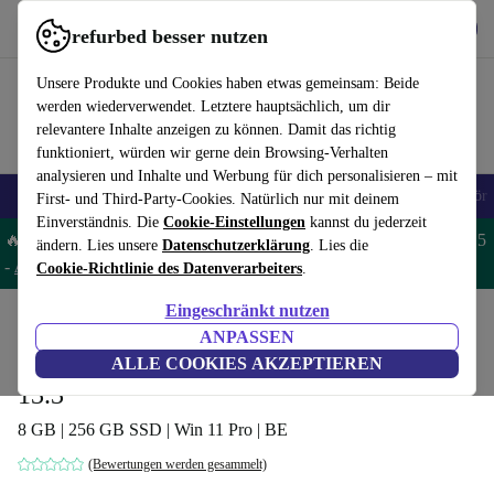
Hol dir die App
Herunterladen
refurbed besser nutzen
refurbed schnell und einfach nutzen
Unsere Produkte und Cookies haben etwas gemeinsam: Beide
werden wiederverwendet. Letztere hauptsächlich, um dir
relevantere Inhalte anzeigen zu können. Damit das richtig
funktioniert, würden wir gerne dein Browsing-Verhalten
analysieren und Inhalte und Werbung für dich personalisieren – mit
🎒 Back to school
Handys
Laptops
Tablets
Smartwatches
Zubehör
First- und Third-Party-Cookies. Natürlich nur mit deinem
Einverständnis. Die
Cookie-Einstellungen
kannst du jederzeit
🔥 Spare 5% EXTRA auf MacBooks und iPads – Code: MACPAD5
ändern. Lies unsere
Datenschutzerklärung
. Lies die
-
AGB
Cookie-Richtlinie des Datenverarbeiters
.
Eingeschränkt nutzen
Home
Produkte
Laptops
Dell Laptops
ANPASSEN
Dell Latitude 3390 2-in-1 | i5-8350U |
ALLE COOKIES AKZEPTIEREN
13.3"
8 GB | 256 GB SSD | Win 11 Pro | BE
(Bewertungen werden gesammelt)