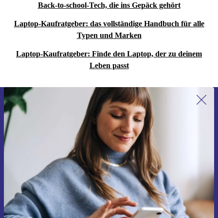
Back-to-school-Tech, die ins Gepäck gehört
Laptop-Kaufratgeber: das vollständige Handbuch für alle
Typen und Marken
Laptop-Kaufratgeber: Finde den Laptop, der zu deinem
Leben passt
Erstmals zum Newsletter anmelden,
15 € sparen!
Verpasse kein Angebot mehr.
Gutschein anfordern
Informationen über die Verwendung personenbezogener Daten findest
du in unserer
Datenschutzerklärung
.