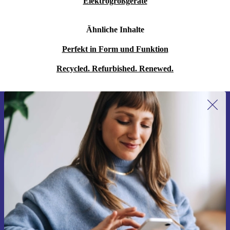
Elektrogroßgeräte
Ähnliche Inhalte
Perfekt in Form und Funktion
Recycled. Refurbished. Renewed.
Erstmals zum Newsletter anmelden,
15 € sparen!
Verpasse kein Angebot mehr.
Gutschein anfordern
Informationen über die Verwendung personenbezogener Daten findest
du in unserer
Datenschutzerklärung
.