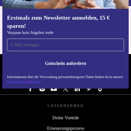
Erstmals zum Newsletter anmelden, 15 €
Hol dir die refurbed-App
sparen!
Für iOS und Android
Verpasse kein Angebot mehr
Gutschein anfordern
REFURBED DEUTSCHLAND - RETHINK NEW.
Informationen über die Verwendung personenbezogener Daten findest du in unserer
FOLGE UNS
Datenschutzerklärung
UNTERNEHMEN
Deine Vorteile
Erneuerungsprozess