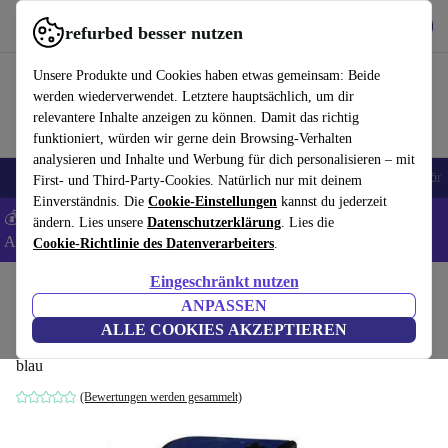
Hol dir die App
Herunterladen
refurbed besser nutzen
refurbed schnell und einfach nutzen
Unsere Produkte und Cookies haben etwas gemeinsam: Beide
werden wiederverwendet. Letztere hauptsächlich, um dir
relevantere Inhalte anzeigen zu können. Damit das richtig
funktioniert, würden wir gerne dein Browsing-Verhalten
analysieren und Inhalte und Werbung für dich personalisieren – mit
🎒 Back to school
Handys
Laptops
Tablets
Smartwatches
Zubehör
First- und Third-Party-Cookies. Natürlich nur mit deinem
Einverständnis. Die
Cookie-Einstellungen
kannst du jederzeit
💰 Extra -5% auf Samsung- und Google-Smartphones - Code:
ändern. Lies unsere
Datenschutzerklärung
. Lies die
ANDROID5 -
AGB
Cookie-Richtlinie des Datenverarbeiters
.
Eingeschränkt nutzen
Home
Produkte
Haushalt
Luftbehandlung & Saisonal
Saisonal
ANPASSEN
DCG GH04 B Heizgerät
ALLE COOKIES AKZEPTIEREN
blau
(Bewertungen werden gesammelt)