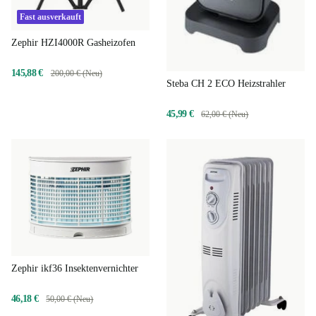
Fast ausverkauft
Zephir HZI4000R Gasheizofen
145,88 €
200,00 € (Neu)
Steba CH 2 ECO Heizstrahler
45,99 €
62,00 € (Neu)
Zephir ikf36 Insektenvernichter
46,18 €
50,00 € (Neu)