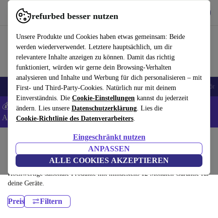
Hol dir die App
Herunterladen
refurbed besser nutzen
refurbed schnell und einfach nutzen
Unsere Produkte und Cookies haben etwas gemeinsam: Beide
werden wiederverwendet. Letztere hauptsächlich, um dir
relevantere Inhalte anzeigen zu können. Damit das richtig
funktioniert, würden wir gerne dein Browsing-Verhalten
analysieren und Inhalte und Werbung für dich personalisieren – mit
🎒 Back to school
Handys
Laptops
Tablets
Smartwatches
Zubehör
First- und Third-Party-Cookies. Natürlich nur mit deinem
Einverständnis. Die
Cookie-Einstellungen
kannst du jederzeit
💰 Extra -5% auf Samsung- und Google-Smartphones - Code:
ändern. Lies unsere
Datenschutzerklärung
. Lies die
ANDROID5 -
AGB
Cookie-Richtlinie des Datenverarbeiters
.
Eingeschränkt nutzen
Home
Produkte
Haushalt
Luftbehandlung & Saisonal
ANPASSEN
Saisonal:
ALLE COOKIES AKZEPTIEREN
Hochwertige saisonale Produkte mit mindestens 12 Monaten Garantie für
deine Geräte.
Preis
Filtern