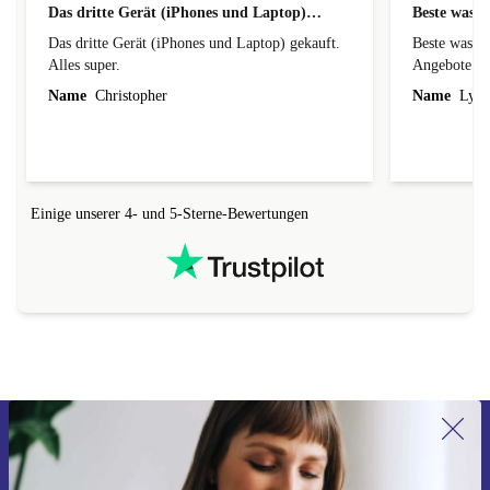
Das dritte Gerät (iPhones und Laptop)…
Beste was g
Das dritte Gerät (iPhones und Laptop) gekauft.
Beste was gibst super billige Preise und
Alles super.
Angebote
Name
Christopher
Name
Lydi
Einige unserer 4- und 5-Sterne-Bewertungen
Erstmals zum Newsletter anmelden,
15 € sparen!