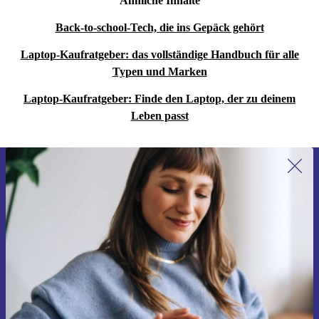
Ähnliche Inhalte
Back-to-school-Tech, die ins Gepäck gehört
Laptop-Kaufratgeber: das vollständige Handbuch für alle
Typen und Marken
Laptop-Kaufratgeber: Finde den Laptop, der zu deinem
Leben passt
Erstmals zum Newsletter anmelden,
15 € sparen!
Verpasse kein Angebot mehr.
Gutschein anfordern
Informationen über die Verwendung personenbezogener Daten findest