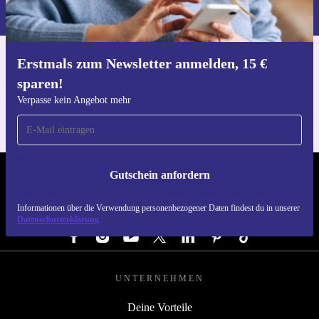
du in unserer
Datenschutzerklärung
.
Erstmals zum Newsletter anmelden, 15 €
Hol dir die refurbed-App
sparen!
Für iOS und Android
Verpasse kein Angebot mehr
Gutschein anfordern
REFURBED DEUTSCHLAND - RETHINK NEW.
Informationen über die Verwendung personenbezogener Daten findest du in unserer
FOLGE UNS
Datenschutzerklärung
UNTERNEHMEN
Deine Vorteile