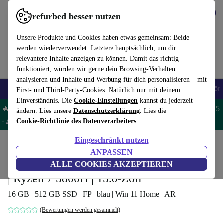
Hol dir die App
Herunterladen
refurbed besser nutzen
refurbed schnell und einfach nutzen
Unsere Produkte und Cookies haben etwas gemeinsam: Beide
werden wiederverwendet. Letztere hauptsächlich, um dir
relevantere Inhalte anzeigen zu können. Damit das richtig
funktioniert, würden wir gerne dein Browsing-Verhalten
analysieren und Inhalte und Werbung für dich personalisieren – mit
🎒 Back to school
Handys
Laptops
Tablets
Smartwatches
Zubehör
First- und Third-Party-Cookies. Natürlich nur mit deinem
Einverständnis. Die
Cookie-Einstellungen
kannst du jederzeit
🔥 Spare 5% EXTRA auf MacBooks und iPads – Code: MACPAD5
ändern. Lies unsere
Datenschutzerklärung
. Lies die
-
AGB
Cookie-Richtlinie des Datenverarbeiters
.
Eingeschränkt nutzen
Home
Produkte
Laptops
ASUS Laptops
ANPASSEN
ASUS VivoBook Pro 15 OLED D3500QC
ALLE COOKIES AKZEPTIEREN
| Ryzen 7 5800H | 15.6-Zoll
16 GB | 512 GB SSD | FP | blau | Win 11 Home | AR
(Bewertungen werden gesammelt)