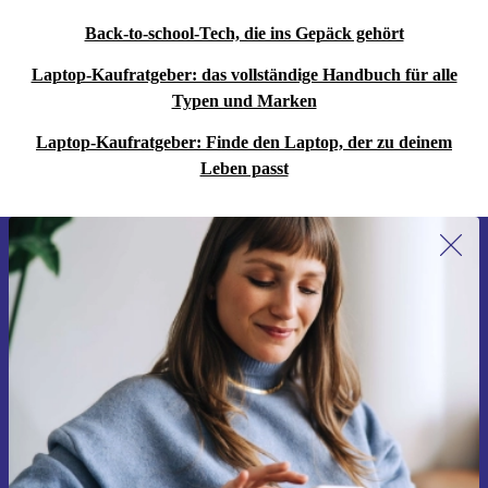
Back-to-school-Tech, die ins Gepäck gehört
Laptop-Kaufratgeber: das vollständige Handbuch für alle
Typen und Marken
Laptop-Kaufratgeber: Finde den Laptop, der zu deinem
Leben passt
Erstmals zum Newsletter anmelden,
15 € sparen!
Verpasse kein Angebot mehr.
Gutschein anfordern
Informationen über die Verwendung personenbezogener Daten findest