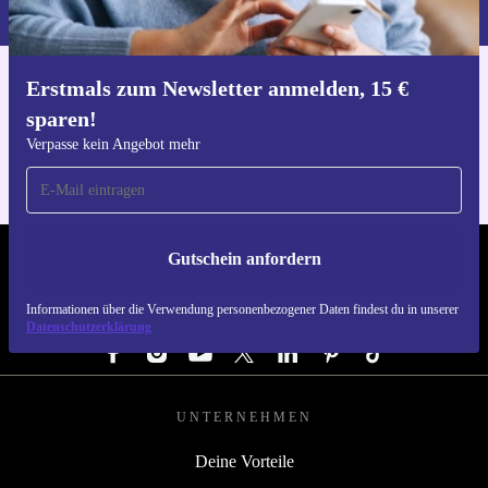
du in unserer
Datenschutzerklärung
.
Erstmals zum Newsletter anmelden, 15 €
Hol dir die refurbed-App
sparen!
Für iOS und Android
Verpasse kein Angebot mehr
Gutschein anfordern
REFURBED DEUTSCHLAND - RETHINK NEW.
Informationen über die Verwendung personenbezogener Daten findest du in unserer
FOLGE UNS
Datenschutzerklärung
UNTERNEHMEN
Deine Vorteile