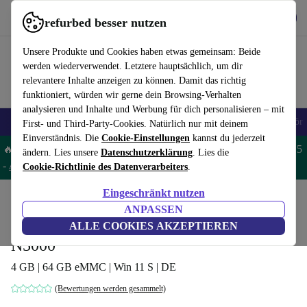
Hol dir die App
Herunterladen
refurbed besser nutzen
refurbed schnell und einfach nutzen
Unsere Produkte und Cookies haben etwas gemeinsam: Beide
werden wiederverwendet. Letztere hauptsächlich, um dir
relevantere Inhalte anzeigen zu können. Damit das richtig
funktioniert, würden wir gerne dein Browsing-Verhalten
analysieren und Inhalte und Werbung für dich personalisieren – mit
🎒 Back to school
Handys
Laptops
Tablets
Smartwatches
Zubehör
First- und Third-Party-Cookies. Natürlich nur mit deinem
Einverständnis. Die
Cookie-Einstellungen
kannst du jederzeit
🔥 Spare 5% EXTRA auf MacBooks und iPads – Code: MACPAD5
ändern. Lies unsere
Datenschutzerklärung
. Lies die
-
AGB
Cookie-Richtlinie des Datenverarbeiters
.
Eingeschränkt nutzen
Home
Produkte
Laptops
Acer Laptops
ANPASSEN
Acer Aspire 1 | 14-Zoll | Pentium Silver
ALLE COOKIES AKZEPTIEREN
N5000
4 GB | 64 GB eMMC | Win 11 S | DE
(Bewertungen werden gesammelt)