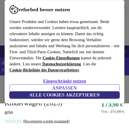
Hol dir die App
Herunterladen
refurbed besser nutzen
refurbed schnell und einfach nutzen
Unsere Produkte und Cookies haben etwas gemeinsam: Beide
werden wiederverwendet. Letztere hauptsächlich, um dir
relevantere Inhalte anzeigen zu können. Damit das richtig
funktioniert, würden wir gerne dein Browsing-Verhalten
analysieren und Inhalte und Werbung für dich personalisieren – mit
🎒 Back to school
Handys
Laptops
Tablets
Smartwatches
Zubehör
First- und Third-Party-Cookies. Natürlich nur mit deinem
Einverständnis. Die
Cookie-Einstellungen
kannst du jederzeit
💰 Extra -5% auf Samsung- und Google-Smartphones - Code:
ändern. Lies unsere
Datenschutzerklärung
. Lies die
ANDROID5 -
AGB
Cookie-Richtlinie des Datenverarbeiters
.
Eingeschränkt nutzen
Home
Baby & Kind
Kinderwagen & Buggys
Buggys
ANPASSEN
Foppapedretti Ciao
ALLE COOKIES AKZEPTIEREN
Kinderwagen (2023)
173
,90 €
Neu:
271,99 €
grün
(Bewertungen werden gesammelt)