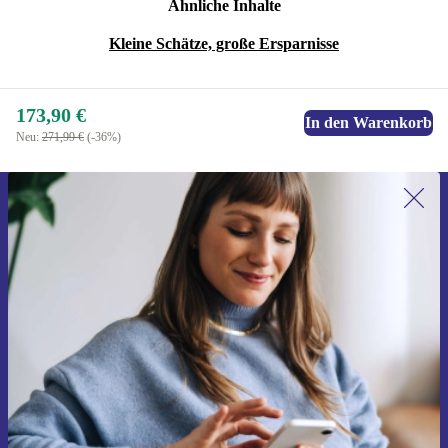
Ähnliche Inhalte
Kleine Schätze, große Ersparnisse
173,90 €
In den Warenkorb
Neu:
271,99 €
(-36%)
Erstmals zum Newsletter anmelden,
15 € sparen!
Verpasse kein Angebot mehr.
Gutschein anfordern
Informationen über die Verwendung personenbezogener Daten findest
du in unserer
Datenschutzerklärung
.