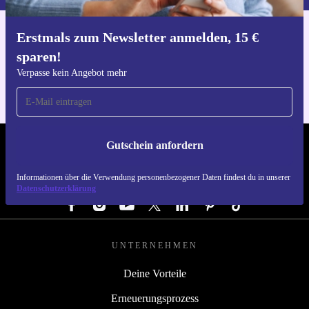
Erstmals zum Newsletter anmelden, 15 €
Hol dir die refurbed-App
sparen!
Für iOS und Android
Verpasse kein Angebot mehr
Gutschein anfordern
REFURBED DEUTSCHLAND - RETHINK NEW.
Informationen über die Verwendung personenbezogener Daten findest du in unserer
FOLGE UNS
Datenschutzerklärung
UNTERNEHMEN
Deine Vorteile
Erneuerungsprozess