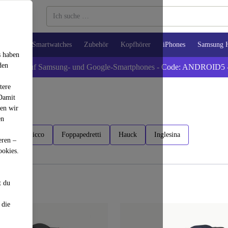
Tablets
Smartwatches
Zubehör
Kopfhörer
iPhones
Samsung 
s haben
den
xtra -5% auf Samsung- und Google-Smartphones - Code: ANDROID5 
tere
 Damit
den wir
en
aba
Chicco
Foppapedretti
Hauck
Inglesina
eren –
ookies.
t du
 die