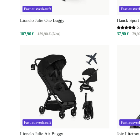
Fast ausverkauft
Fast ausver
Lionelo Julie One Buggy
Hauck Sport
5,
107,90 €
37,90 €
159,90 € (Neu)
79,9
Fast ausverkauft
Fast ausver
Lionelo Julie Air Buggy
Joie Litetra