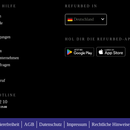
 HILFE
REFURBED IN
n
Deutschland
de
gungen
HOL DIR DIE REFURBED-A
n
Unternehmen
bfragen
rruf
OTLINE
2 10
 19:00
ierefreiheit
AGB
Datenschutz
Impressum
Rechtliche Hinweise