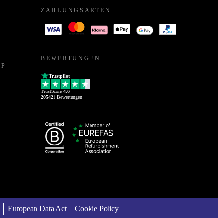
ZAHLUNGSARTEN
BEWERTUNGEN
PP
Trustpilot
TrustScore
4.6
205421
Bewertungen
European Data Act
Cookie Policy