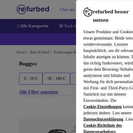
Über uns
Verkaufen
Hilfe
refurbed besser
nutzen
Alle Kategorien
🎒 Back to school
Handys
Laptops
Unsere Produkte und Cookie
etwas gemeinsam: Beide wer
💰 E
wiederverwendet. Letztere
hauptsächlich, um dir relevan
Home
Baby & Kind
Kinderwagen & Buggys
Inhalte anzeigen zu können.
Buggys:
das richtig funktioniert, wür
gerne dein Browsing-Verhalt
analysieren und Inhalte und
0 - 50 €
50 - 100 €
100 - 150 €
150+ €
Bé
Werbung für dich personalisi
mit First- und Third-Party-C
Alle Filter anzeigen
Natürlich nur mit deinem
Einverständnis. Die
Cookie-Einstellungen
kanns
jederzeit ändern. Lies unsere
Datenschutzerklärung
. Lies
Cookie-Richtlinie des
Datenverarbeiters