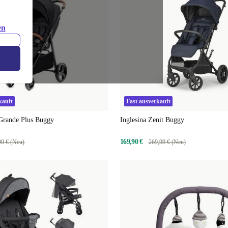
en
kauft
Fast ausverkauft
 Grande Plus Buggy
Inglesina Zenit Buggy
169,90 €
90 € (Neu)
269,99 € (Neu)