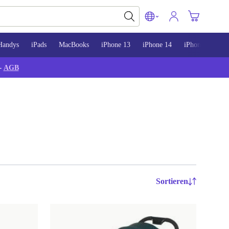
Handys
iPads
MacBooks
iPhone 13
iPhone 14
iPhone 15
-
AGB
Sortieren