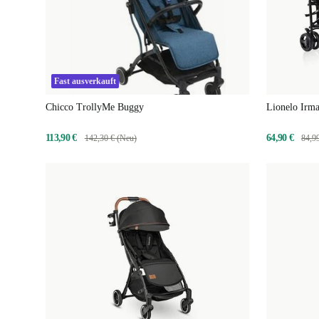
Fast ausverkauft
Chicco TrollyMe Buggy
Lionelo Irm
113,90 €
64,90 €
142,30 € (Neu)
84,9