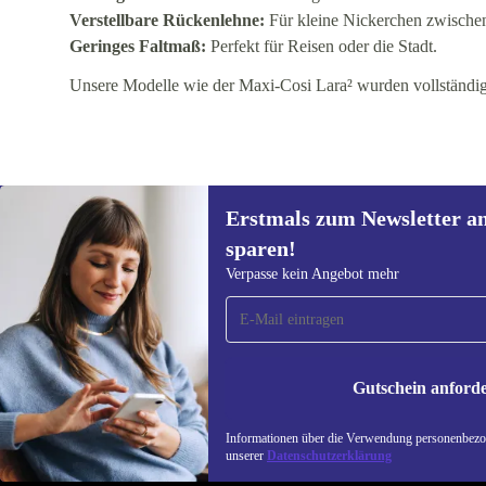
Verstellbare Rückenlehne:
Für kleine Nickerchen zwische
Geringes Faltmaß:
Perfekt für Reisen oder die Stadt.
Unsere Modelle wie der Maxi-Cosi Lara² wurden vollständig 
Erstmals zum Newsletter a
sparen!
Erstmals zum Newsletter
Verpasse kein Angebot mehr
anmelden, 15 € sparen!
Verpasse kein Angebot mehr.
Informatione
unserer
Date
Gutschein anford
REFURBED DEUTSCHLAND - RETHINK NEW.
Informationen über die Verwendung personenbezog
unserer
Datenschutzerklärung