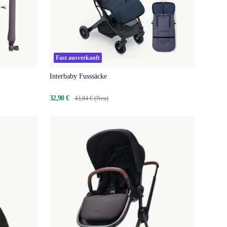
Fast ausverkauft
Interbaby Fusssäcke
32,90 €
43,84 € (Neu)