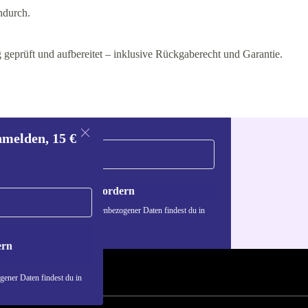
ndurch.
geprüft und aufbereitet – inklusive Rückgaberecht und Garantie.
nmelden, 15 €
Gutschein anfordern
n über die Verwendung personenbezogener Daten findest du in
nschutzerklärung
.
ern
ener Daten findest du in