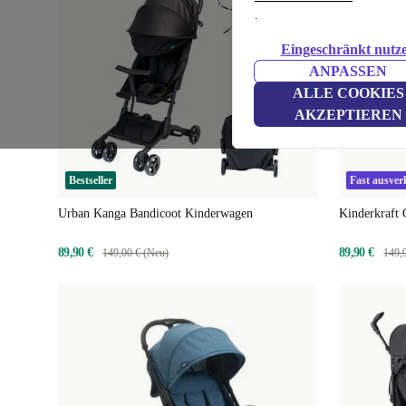
.
Eingeschränkt nutz
ANPASSEN
ALLE COOKIES
AKZEPTIEREN
Bestseller
Fast ausver
Urban Kanga Bandicoot Kinderwagen
Kinderkraft
89,90 €
89,90 €
149,00 € (Neu)
149,