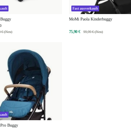
kauft
Fast ausverkauft
 Buggy
MoMi Paola Kinderbuggy
0
75,90 €
0 € (Neu)
99,99 € (Neu)
kauft
x Pro Buggy