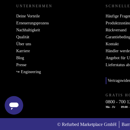
UNTERNEHMEN
SCHNELLE
Deine Vorteile
Häufige Frage
Erneuerungsprozess
Produktzustän
Nachhaltigkeit
Rückversand
Qualität
Garantiebedin
Über uns
Kontakt
Karriere
Händler werde
Blog
Angebot für 
Presse
Lieferstatus a
↪ Engineering
Vertragswide
GRATIS H
0800 - 700 1
Mo - Fr
09:00 -
© Refurbed Marketplace GmbH
Barr