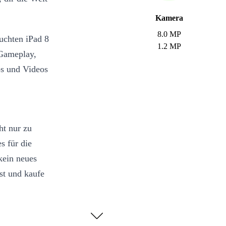
Kamera
8.0 MP
uchten iPad 8
1.2 MP
 Gameplay,
s und Videos
ht nur zu
s für die
kein neues
st und kaufe