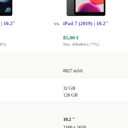
 | 10.2"
vs.
iPad 7 (2019) | 10.2"
85,00 €
54%)
Neu:
379,00 €
(-77%)
8827 mAh
32 GB
128 GB
10.2 "
2160 x 1620