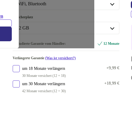
Premium
Wie neu
+47,47 €
gold (rosegold)
+15,47 €
WiFi, Bluetooth
silber
+26,47 €
WiFi, Bluetooth
en
Speicherplatz
WiFi, Bluetooth, Mobile Daten (4G)
+16,47 €
32 GB
32 GB
Inkludierte Garantie vom Händler:
12 Monate
128 GB
+51,47 €
Verlängerte Garantie
(Was ist versichert?)
+9,99 €
um 18 Monate verlängern
30 Monate versichert (12 + 18)
+18,99 €
um 30 Monate verlängern
42 Monate versichert (12 + 30)