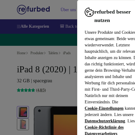
Über uns
Verkaufen
Hilfe
refurbed besser
nutzen
Alle Kategorien
🎒 Back to school
Handys
Laptops
Unsere Produkte und Cookie
etwas gemeinsam: Beide wer
🔥
wiederverwendet. Letztere
hauptsächlich, um dir relevan
Home
Produkte
Tablets
iPads
Inhalte anzeigen zu können.
das richtig funktioniert, wür
iPad 8 (2020) | 10.2"
gerne dein Browsing-Verhalt
analysieren und Inhalte und
32 GB | spacegrau
Werbung für dich personalisi
mit First- und Third-Party-C
(4,8/5)
Natürlich nur mit deinem
Einverständnis. Die
Cookie-Einstellungen
kanns
jederzeit ändern. Lies unsere
Datenschutzerklärung
. Lies
Cookie-Richtlinie des
Datenverarbeiters