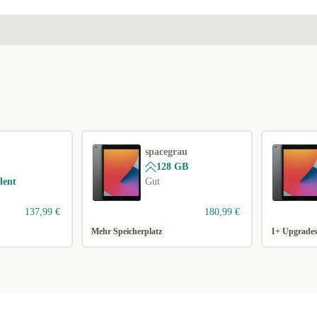
spacegrau
128 GB
lent
Gut
137,99 €
180,99 €
Mehr Speicherplatz
1+ Upgrade