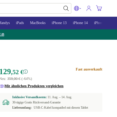
Handys
iPads
MacBooks
iPhone 13
iPhone 14
iPhone 15
GB
129
Fast ausverkauft
,52 €
Neu:
359,00 €
(-64%)
Mit ähnlichen Produkten vergleichen
Inklusive Versandkosten:
11. Aug. –
14. Aug.
30-tägige Gratis Rückversand-Garantie
Lieferumfang:
USB-C-Kabel kompatibel mit diesem Tablet