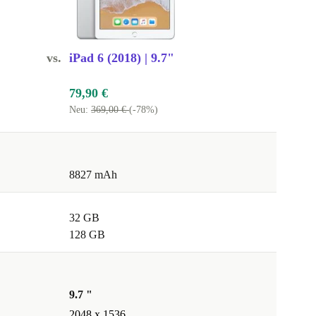
vs.
iPad 6 (2018) | 9.7"
79,90 €
Neu:
369,00 €
(-78%)
8827 mAh
32 GB
128 GB
9.7 "
2048 x 1536