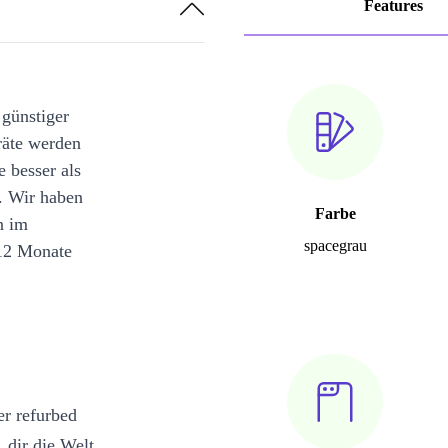
Features
 günstiger
räte werden
e besser als
. Wir haben
Farbe
n im
spacegrau
12 Monate
er refurbed
 dir die Welt