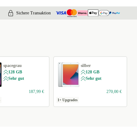
Sichere Transaktion
spacegrau
silber
128 GB
128 GB
Sehr gut
Sehr gut
187,99 €
270,00 €
s
1+ Upgrades