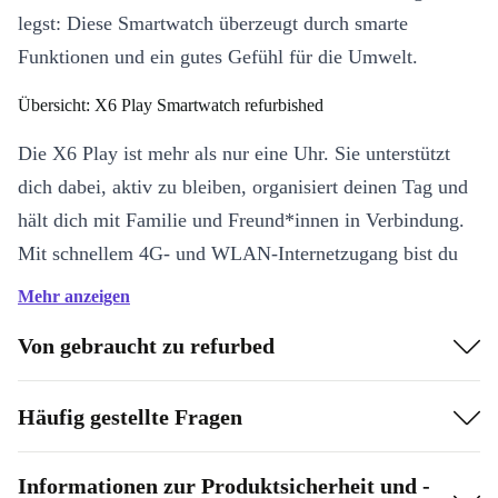
legst: Diese Smartwatch überzeugt durch smarte
Funktionen und ein gutes Gefühl für die Umwelt.
Übersicht: X6 Play Smartwatch refurbished
Die X6 Play ist mehr als nur eine Uhr. Sie unterstützt
dich dabei, aktiv zu bleiben, organisiert deinen Tag und
hält dich mit Familie und Freund*innen in Verbindung.
Mit schnellem 4G- und WLAN-Internetzugang bist du
flexibel unterwegs und profitierst von smarten Sensoren,
Mehr anzeigen
die deine Bewegungen zuverlässig aufzeichnen.
Von gebraucht zu refurbed
Die Highlights auf einen Blick:
Brillantes LCD-Display (400 x 360 Pixel):
Genieße klare
Häufig gestellte Fragen
Anzeigen und eine intuitive Bedienung.
Kompatibel mit Android & iOS:
Verbinde die X6 Play
Informationen zur Produktsicherheit und -
problemlos mit deinem Smartphone, ganz egal welches