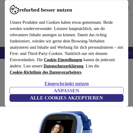
Hol dir die App
Herunterladen
refurbed besser nutzen
refurbed schnell und einfach nutzen
Unsere Produkte und Cookies haben etwas gemeinsam: Beide
werden wiederverwendet. Letztere hauptsächlich, um dir
relevantere Inhalte anzeigen zu können. Damit das richtig
funktioniert, würden wir gerne dein Browsing-Verhalten
analysieren und Inhalte und Werbung für dich personalisieren – mit
🎒 Back to school
Handys
Laptops
Tablets
Smartwatches
Zubehör
First- und Third-Party-Cookies. Natürlich nur mit deinem
Einverständnis. Die
Cookie-Einstellungen
kannst du jederzeit
Home
ändern. Lies unsere
Produkte
Smartwatches
Datenschutzerklärung
. Lies die
Cookie-Richtlinie des Datenverarbeiters
.
Xplora X6 Play (Nano-SIM)
Eingeschränkt nutzen
8 GB | blau
ANPASSEN
ALLE COOKIES AKZEPTIEREN
(1 Bewertung)