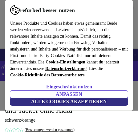
Hol dir die App
Herunterladen
refurbed besser nutzen
refurbed schnell und einfach nutzen
Unsere Produkte und Cookies haben etwas gemeinsam: Beide
werden wiederverwendet. Letztere hauptsächlich, um dir
relevantere Inhalte anzeigen zu können. Damit das richtig
funktioniert, würden wir gerne dein Browsing-Verhalten
analysieren und Inhalte und Werbung für dich personalisieren – mit
🎒 Back to school
Handys
Laptops
Tablets
Smartwatches
Zubehör
First- und Third-Party-Cookies. Natürlich nur mit deinem
Einverständnis. Die
Cookie-Einstellungen
kannst du jederzeit
💰 Extra -5% auf Samsung- und Google-Smartphones - Code:
ändern. Lies unsere
Datenschutzerklärung
. Lies die
ANDROID5 -
AGB
Cookie-Richtlinie des Datenverarbeiters
.
Eingeschränkt nutzen
Home
Produkte
Elektrowerkzeuge
ANPASSEN
Worx WX843.9 NailForce Akku-Nagler
ALLE COOKIES AKZEPTIEREN
und Tacker ohne Akku
schwarz/orange
(Bewertungen werden gesammelt)