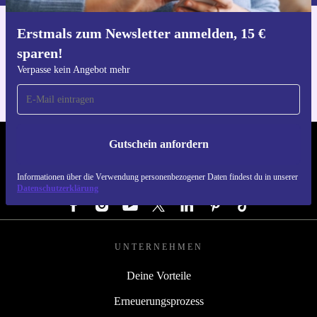
Erstmals zum Newsletter anmelden, 15 €
Hol dir die refurbed-App
sparen!
Für iOS und Android
Verpasse kein Angebot mehr
Gutschein anfordern
REFURBED DEUTSCHLAND - RETHINK NEW.
Informationen über die Verwendung personenbezogener Daten findest du in unserer
FOLGE UNS
Datenschutzerklärung
UNTERNEHMEN
Deine Vorteile
Erneuerungsprozess