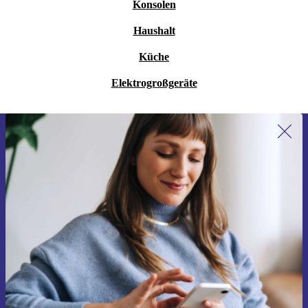
Konsolen
Haushalt
Küche
Elektrogroßgeräte
Erstmals zum Newsletter anmelden,
15 € sparen!
Verpasse kein Angebot mehr.
Gutschein anfordern
Informationen über die Verwendung personenbezogener Daten findest
du in unserer
Datenschutzerklärung
.