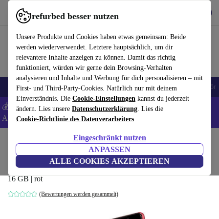
Hol dir die App
Herunterladen
refurbed besser nutzen
refurbed schnell und einfach nutzen
Unsere Produkte und Cookies haben etwas gemeinsam: Beide
werden wiederverwendet. Letztere hauptsächlich, um dir
relevantere Inhalte anzeigen zu können. Damit das richtig
funktioniert, würden wir gerne dein Browsing-Verhalten
analysieren und Inhalte und Werbung für dich personalisieren – mit
🎒 Back to school
Handys
Laptops
Tablets
Smartwatches
Zubehör
First- und Third-Party-Cookies. Natürlich nur mit deinem
Einverständnis. Die
Cookie-Einstellungen
kannst du jederzeit
💰 Extra -5% auf Samsung- und Google-Smartphones - Code:
ändern. Lies unsere
Datenschutzerklärung
. Lies die
ANDROID5 -
AGB
Cookie-Richtlinie des Datenverarbeiters
.
Eingeschränkt nutzen
Home
Produkte
Handys & Smartphones
Wiko Handys
ANPASSEN
Wiko Lenny 5
ALLE COOKIES AKZEPTIEREN
16 GB | rot
(Bewertungen werden gesammelt)