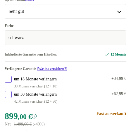
Sehr gut
Sehr gut
Farbe
schwarz
Exzellent
+90,55 €
Premium
+133,05 €
Inkludierte Garantie vom Händler:
12 Monate
Verlängerte Garantie
(Was ist versichert?)
+34,99 €
um 18 Monate verlängern
30 Monate versichert (12 + 18)
+62,99 €
um 30 Monate verlängern
42 Monate versichert (12 + 30)
899
Fast ausverkauft
,00 €
Neu:
1.499,00 €
(-40%)