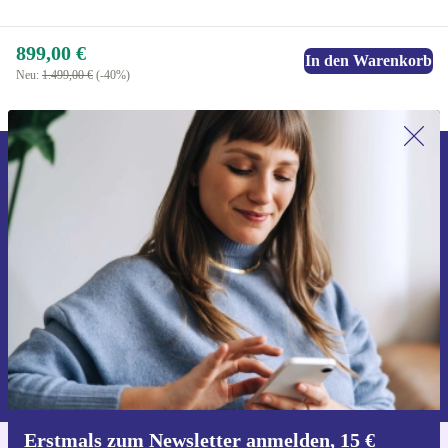
899,00 €
In den Warenkorb
Neu:
1.499,00 €
(-40%)
Erstmals zum Newsletter anmelden,
15 € sparen!
Verpasse kein Angebot mehr.
Gutschein anfordern
Informationen über die Verwendung personenbezogener Daten findest
du in unserer
Datenschutzerklärung
.
Erstmals zum Newsletter anmelden, 15 €