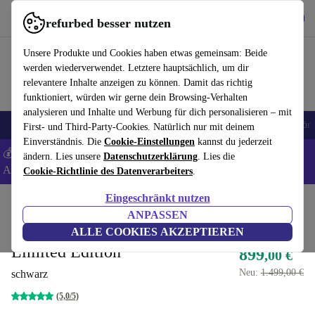
Hol dir die App
Herunterladen
refurbed besser nutzen
refurbed schnell und einfach nutzen
Unsere Produkte und Cookies haben etwas gemeinsam: Beide
werden wiederverwendet. Letztere hauptsächlich, um dir
relevantere Inhalte anzeigen zu können. Damit das richtig
funktioniert, würden wir gerne dein Browsing-Verhalten
analysieren und Inhalte und Werbung für dich personalisieren – mit
🎒 Back to school
Handys
Laptops
Tablets
Smartwatches
Zubehör
First- und Third-Party-Cookies. Natürlich nur mit deinem
Einverständnis. Die
Cookie-Einstellungen
kannst du jederzeit
💰 Extra -5% auf Samsung- und Google-Smartphones - Code:
ändern. Lies unsere
Datenschutzerklärung
. Lies die
ANDROID5 -
AGB
Cookie-Richtlinie des Datenverarbeiters
.
Eingeschränkt nutzen
Home
Produkte
Küche
Küchengeräte
Mixen & Schneiden
ANPASSEN
Vorwerk Thermomix® TM6
ALLE COOKIES AKZEPTIEREN
Limited Edition
899
,00 €
Neu:
1.499,00 €
schwarz
(5,0/5)