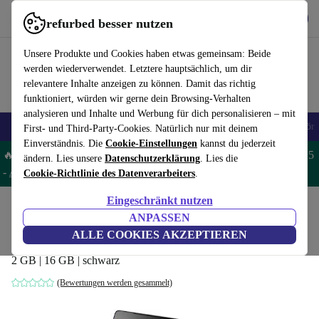
Hol dir die App
Herunterladen
refurbed besser nutzen
refurbed schnell und einfach nutzen
Unsere Produkte und Cookies haben etwas gemeinsam: Beide
werden wiederverwendet. Letztere hauptsächlich, um dir
relevantere Inhalte anzeigen zu können. Damit das richtig
funktioniert, würden wir gerne dein Browsing-Verhalten
analysieren und Inhalte und Werbung für dich personalisieren – mit
🎒 Back to school
Handys
Laptops
Tablets
Smartwatches
Zubehör
First- und Third-Party-Cookies. Natürlich nur mit deinem
Einverständnis. Die
Cookie-Einstellungen
kannst du jederzeit
🔥 Spare 5% EXTRA auf MacBooks und iPads – Code: MACPAD5
ändern. Lies unsere
Datenschutzerklärung
. Lies die
-
AGB
Cookie-Richtlinie des Datenverarbeiters
.
Eingeschränkt nutzen
Home
Produkte
Tablets
ANPASSEN
Vodafone Smart Tab N8
ALLE COOKIES AKZEPTIEREN
2 GB | 16 GB | schwarz
(Bewertungen werden gesammelt)