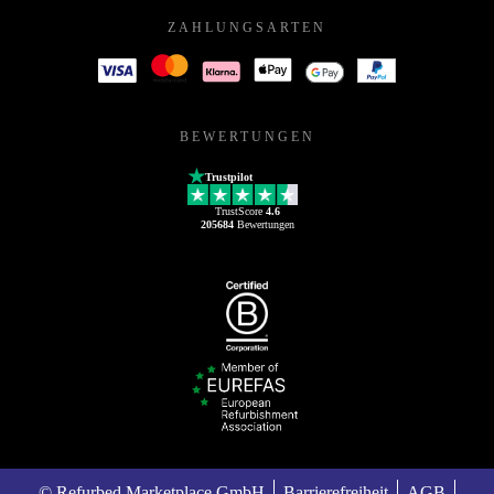
ZAHLUNGSARTEN
BEWERTUNGEN
Trustpilot
TrustScore
4.6
205684
Bewertungen
© Refurbed Marketplace GmbH
Barrierefreiheit
AGB