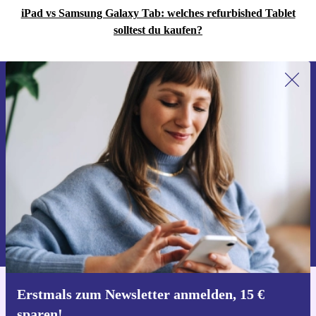
iPad vs Samsung Galaxy Tab: welches refurbished Tablet
solltest du kaufen?
Erstmals zum Newsletter anmelden,
15 € sparen!
Verpasse kein Angebot mehr.
Gutschein anfordern
Informationen über die Verwendung personenbezogener Daten findest
du in unserer
Datenschutzerklärung
.
Erstmals zum Newsletter anmelden, 15 €
Hol dir die refurbed-App
sparen!
Für iOS und Android