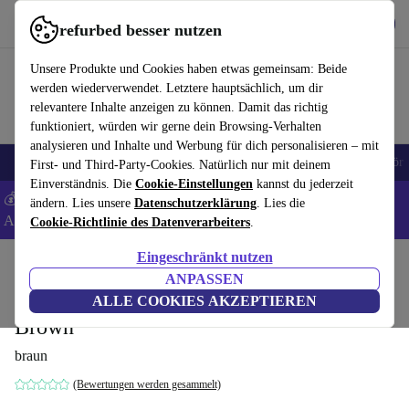
Hol dir die App
Herunterladen
refurbed besser nutzen
refurbed schnell und einfach nutzen
Unsere Produkte und Cookies haben etwas gemeinsam: Beide
werden wiederverwendet. Letztere hauptsächlich, um dir
relevantere Inhalte anzeigen zu können. Damit das richtig
funktioniert, würden wir gerne dein Browsing-Verhalten
analysieren und Inhalte und Werbung für dich personalisieren – mit
🎒 Back to school
Handys
Laptops
Tablets
Smartwatches
Zubehör
First- und Third-Party-Cookies. Natürlich nur mit deinem
Einverständnis. Die
Cookie-Einstellungen
kannst du jederzeit
💰 Extra -5% auf Samsung- und Google-Smartphones - Code:
ändern. Lies unsere
Datenschutzerklärung
. Lies die
ANDROID5 -
AGB
Cookie-Richtlinie des Datenverarbeiters
.
Eingeschränkt nutzen
Home
Produkte
Haushalt
Möbel
ANPASSEN
Vivica Schlafsofa Récamiere Links Agnes
ALLE COOKIES AKZEPTIEREN
Brown
braun
(Bewertungen werden gesammelt)