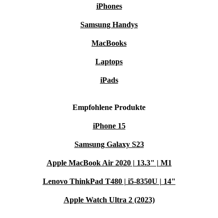
iPhones
Innenbreite: 281 cm
Samsung Handys
MacBooks
Tiefe der Récamiere: 184 cm
Laptops
Tiefe: 89 cm
iPads
Sitztiefe: 60 cm
Empfohlene Produkte
b_ware Es handelt sich um B-Ware, Outlet Ware oder
iPhone 15
Ausstellungsstücke in sehr gutem Zustand. Das Produkt
Samsung Galaxy S23
weist kleine Schönheitsfehler auf, in der Regel sind das
Apple MacBook Air 2020 | 13.3" | M1
oberflächliche Verschmutzungen, unauffällige Kratzer
oder Makel im nicht sichtbaren Bereich.
Lenovo ThinkPad T480 | i5-8350U | 14"
Apple Watch Ultra 2 (2023)