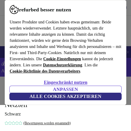
Hol dir die App
Herunterladen
refurbed besser nutzen
refurbed schnell und einfach nutzen
Unsere Produkte und Cookies haben etwas gemeinsam: Beide
werden wiederverwendet. Letztere hauptsächlich, um dir
relevantere Inhalte anzeigen zu können. Damit das richtig
funktioniert, würden wir gerne dein Browsing-Verhalten
analysieren und Inhalte und Werbung für dich personalisieren – mit
🎒 Back to school
Handys
Laptops
Tablets
Smartwatches
Zubehör
First- und Third-Party-Cookies. Natürlich nur mit deinem
Einverständnis. Die
Cookie-Einstellungen
kannst du jederzeit
💰 Extra -5% auf Samsung- und Google-Smartphones - Code:
ändern. Lies unsere
Datenschutzerklärung
. Lies die
ANDROID5 -
AGB
Cookie-Richtlinie des Datenverarbeiters
.
Eingeschränkt nutzen
Home
Produkte
Zubehör
Docking Stations
ANPASSEN
Toshiba DynaDock U3.0 Schwarz +
ALLE COOKIES AKZEPTIEREN
Netzteil
Schwarz
(Bewertungen werden gesammelt)