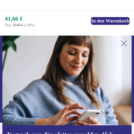
41,66 €
In den Warenkorb
Neu:
59,00 €
(-29%)
Erstmals zum Newsletter anmelden,
15 € sparen!
Verpasse kein Angebot mehr.
Gutschein anfordern
Informationen über die Verwendung personenbezogener Daten findest
du in unserer
Datenschutzerklärung
.