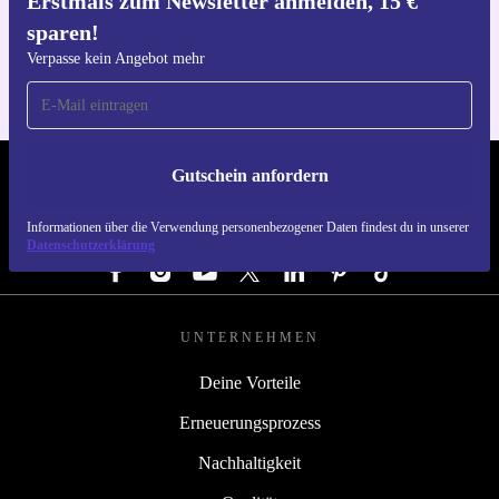
Erstmals zum Newsletter anmelden, 15 €
Hol dir die refurbed-App
sparen!
Für iOS und Android
Verpasse kein Angebot mehr
Gutschein anfordern
REFURBED DEUTSCHLAND - RETHINK NEW.
Informationen über die Verwendung personenbezogener Daten findest du in unserer
FOLGE UNS
Datenschutzerklärung
UNTERNEHMEN
Deine Vorteile
Erneuerungsprozess
Nachhaltigkeit