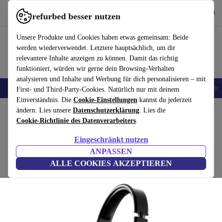
Hol dir die App
Herunterladen
refurbed besser nutzen
refurbed schnell und einfach nutzen
Unsere Produkte und Cookies haben etwas gemeinsam: Beide
werden wiederverwendet. Letztere hauptsächlich, um dir
relevantere Inhalte anzeigen zu können. Damit das richtig
funktioniert, würden wir gerne dein Browsing-Verhalten
analysieren und Inhalte und Werbung für dich personalisieren – mit
🎒 Back to school
Handys
Laptops
Tablets
Smartwatches
Zubehör
First- und Third-Party-Cookies. Natürlich nur mit deinem
Einverständnis. Die
Cookie-Einstellungen
kannst du jederzeit
Home
ändern. Lies unsere
Produkte
Audio
Datenschutzerklärung
Kopfhörer
. Lies die
Cookie-Richtlinie des Datenverarbeiters
.
SteelSeries Arctis 1
Eingeschränkt nutzen
41
,66 €
Schwarz
ANPASSEN
Neu:
59,00 €
ALLE COOKIES AKZEPTIEREN
(Bewertungen werden gesammelt)