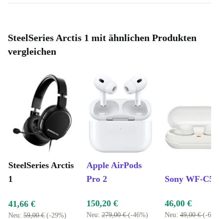
SteelSeries Arctis 1 mit ähnlichen Produkten
vergleichen
SteelSeries Arctis
Apple AirPods
1
Pro 2
Sony WF-C50
150,20 €
46,00 €
41,66 €
Neu:
279,00 €
(-46%)
Neu:
49,00 €
(-6%
Neu:
59,00 €
(-29%)