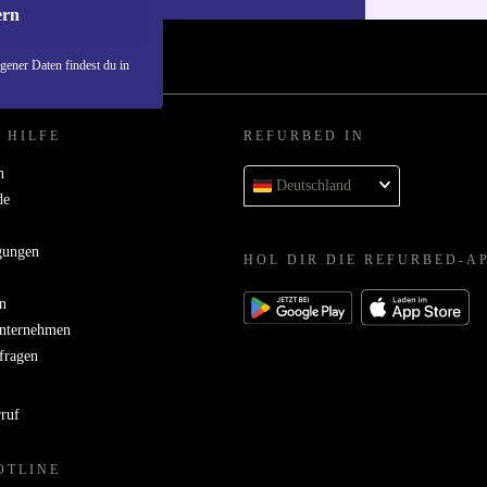
ern
ener Daten findest du in
 HILFE
REFURBED IN
n
Deutschland
de
gungen
HOL DIR DIE REFURBED-A
n
Unternehmen
bfragen
rruf
OTLINE