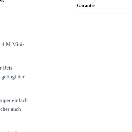
Garantie
RK 4 M Mini-
r Reis
 gelingt der
uper einfach
ocher auch