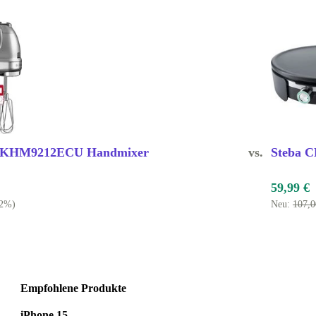
 5KHM9212ECU Handmixer
vs.
Steba 
59,99 €
42%)
Neu:
107,
Empfohlene Produkte
iPhone 15