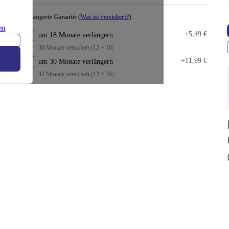
Verlängerte Garantie
(Was ist versichert?)
en
+5,49 €
um 18 Monate verlängern
30 Monate versichert (12 + 18)
+11,99 €
um 30 Monate verlängern
42 Monate versichert (12 + 30)