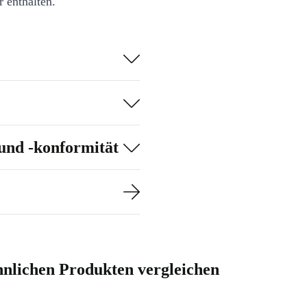
 enthalten.
erden, sondern
ini-
und -konformität
nlichen Produkten vergleichen