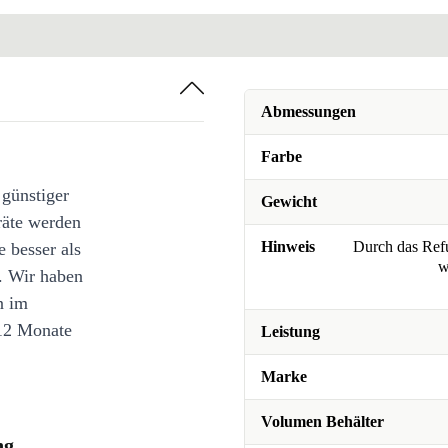
Abmessungen
Farbe
 günstiger
Gewicht
räte werden
Hinweis
Durch das Refu
e besser als
w
. Wir haben
n im
12 Monate
Leistung
Marke
Volumen Behälter
ng