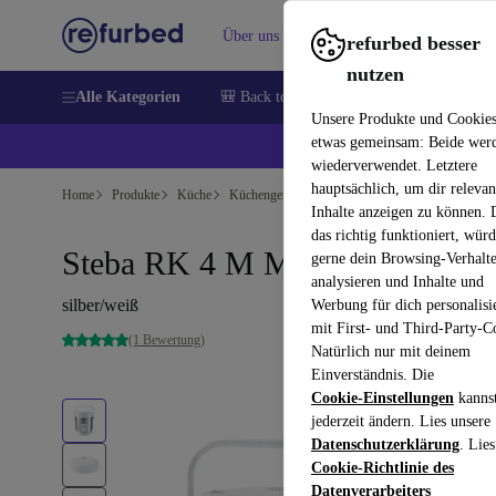
Über uns
Verkaufen
Hilfe
refurbed besser
nutzen
Alle Kategorien
🎒 Back to school
Handys
Laptops
Unsere Produkte und Cookie
etwas gemeinsam: Beide wer
💰 E
wiederverwendet. Letztere
hauptsächlich, um dir relevan
Home
Produkte
Küche
Küchengeräte
Kochen & Backen
Inhalte anzeigen zu können.
das richtig funktioniert, wür
Steba RK 4 M Mini-Reiskocher
gerne dein Browsing-Verhalt
analysieren und Inhalte und
silber/weiß
Werbung für dich personalisi
mit First- und Third-Party-C
(1 Bewertung)
Natürlich nur mit deinem
Einverständnis. Die
Cookie-Einstellungen
kanns
jederzeit ändern. Lies unsere
Datenschutzerklärung
. Lies
Cookie-Richtlinie des
Datenverarbeiters