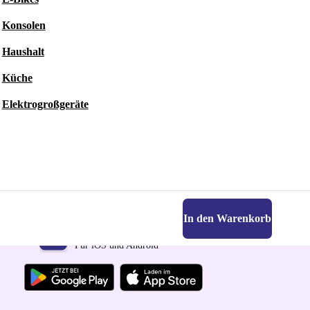
Konsolen
Haushalt
Küche
Elektrogroßgeräte
In den Warenkorb
Hol dir die refurbed-App
Für iOS und Android