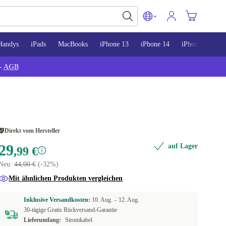
Handys
iPads
MacBooks
iPhone 13
iPhone 14
iPhone 15
-
AGB
Direkt vom Hersteller
29
auf Lager
,99 €
Neu:
44,00 €
(-32%)
Mit ähnlichen Produkten vergleichen
Inklusive Versandkosten:
10. Aug. –
12. Aug.
30-tägige Gratis Rückversand-Garantie
Lieferumfang:
Stromkabel