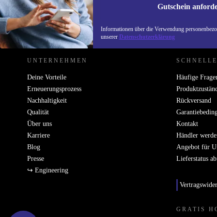
Gutschein anford
REFURBED DEUTSCHLAND - RETHINK NEW.
Informationen über die Verwendung personenbezog
unserer
Datenschutzerklärung
UNTERNEHMEN
SCHNELLE
Deine Vorteile
Häufige Frage
Erneuerungsprozess
Produktzustän
Nachhaltigkeit
Rückversand
Qualität
Garantiebedin
Über uns
Kontakt
Karriere
Händler werde
Blog
Angebot für 
Presse
Lieferstatus a
↪ Engineering
Vertragswide
GRATIS H