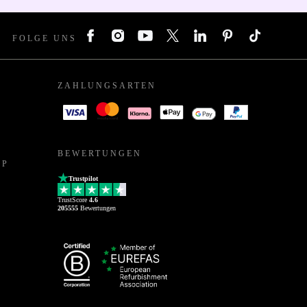
FOLGE UNS
ZAHLUNGSARTEN
BEWERTUNGEN
PP
Trustpilot
TrustScore
4.6
205555
Bewertungen