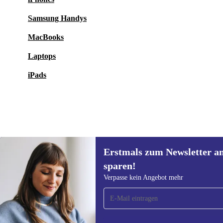
Samsung Handys
MacBooks
Laptops
iPads
Erstmals zum Newsletter a
29,99 €
Neu:
44,00 €
(-32%)
sparen!
Erstmals zum Newsletter
Verpasse kein Angebot mehr
anmelden, 15 € sparen!
Verpasse kein Angebot mehr.
Informatione
unserer
Date