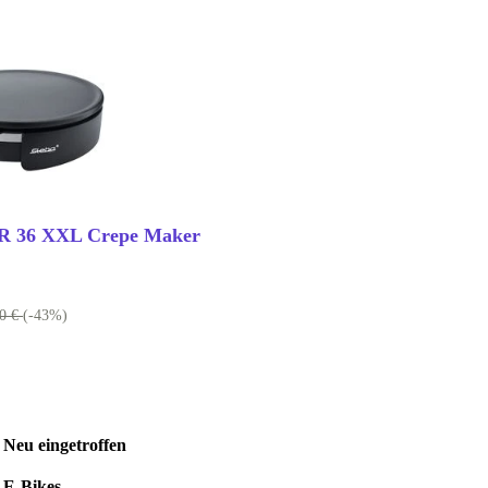
CR 36 XXL Crepe Maker
00 €
(-43%)
Neu eingetroffen
E-Bikes