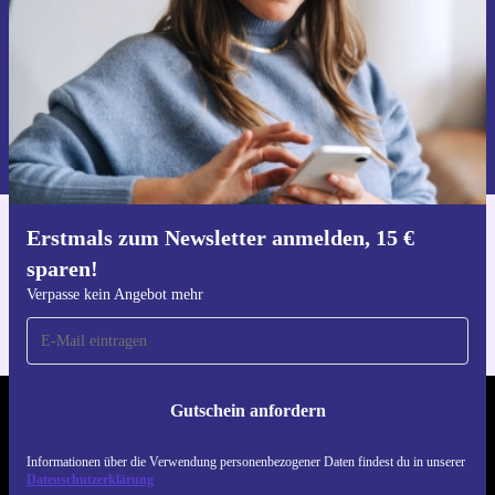
Gutschein anfordern
Informationen über die Verwendung personenbezogener Daten findest
du in unserer
Datenschutzerklärung
.
Erstmals zum Newsletter anmelden, 15 €
Hol dir die refurbed-App
sparen!
Für iOS und Android
Verpasse kein Angebot mehr
Gutschein anfordern
REFURBED DEUTSCHLAND - RETHINK NEW.
Informationen über die Verwendung personenbezogener Daten findest du in unserer
FOLGE UNS
Datenschutzerklärung