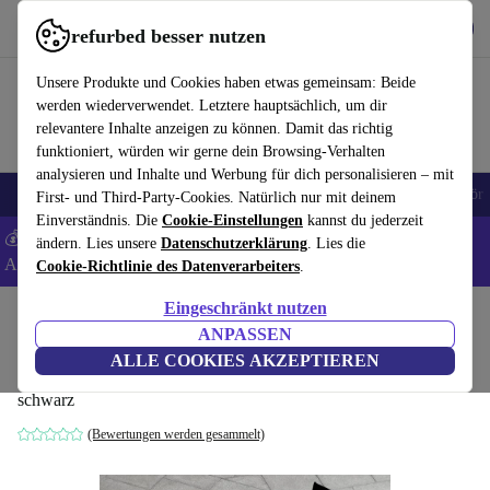
Hol dir die App
Herunterladen
refurbed besser nutzen
refurbed schnell und einfach nutzen
Unsere Produkte und Cookies haben etwas gemeinsam: Beide
werden wiederverwendet. Letztere hauptsächlich, um dir
relevantere Inhalte anzeigen zu können. Damit das richtig
funktioniert, würden wir gerne dein Browsing-Verhalten
analysieren und Inhalte und Werbung für dich personalisieren – mit
🎒 Back to school
Handys
Laptops
Tablets
Smartwatches
Zubehör
First- und Third-Party-Cookies. Natürlich nur mit deinem
Einverständnis. Die
Cookie-Einstellungen
kannst du jederzeit
💰 Extra -5% auf Samsung- und Google-Smartphones - Code:
ändern. Lies unsere
Datenschutzerklärung
. Lies die
ANDROID5 -
AGB
Cookie-Richtlinie des Datenverarbeiters
.
Eingeschränkt nutzen
Home
Produkte
Haushalt
Möbel
ANPASSEN
Sine Stuhl Stapelbar Schwarz
ALLE COOKIES AKZEPTIEREN
schwarz
(Bewertungen werden gesammelt)