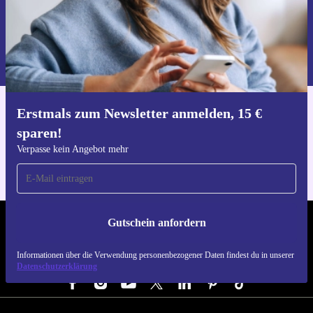
Gutschein anfordern
Informationen über die Verwendung personenbezogener Daten findest
du in unserer
Datenschutzerklärung
.
Erstmals zum Newsletter anmelden, 15 €
Hol dir die refurbed-App
sparen!
Für iOS und Android
Verpasse kein Angebot mehr
Gutschein anfordern
REFURBED DEUTSCHLAND - RETHINK NEW.
Informationen über die Verwendung personenbezogener Daten findest du in unserer
FOLGE UNS
Datenschutzerklärung