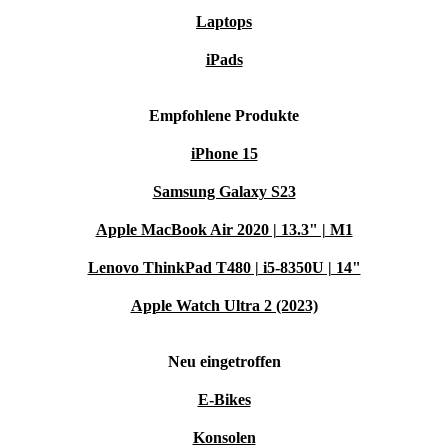
Laptops
AUTHOR: Sebastião Salgado Lélia Wanick Salgado
Erstveröffentlichung: 31/03/2013 Sprache des Buchs:
iPads
German Ausgabe: D ISBN: 978-3-8365-4259-3 Themen:
Fotografie Maße: 24.3 cm x 35.5 cm, Gewicht 3.92 kg
Empfohlene Produkte
b_ware
iPhone 15
Samsung Galaxy S23
Apple MacBook Air 2020 | 13.3" | M1
Lenovo ThinkPad T480 | i5-8350U | 14"
Apple Watch Ultra 2 (2023)
Neu eingetroffen
E-Bikes
Konsolen