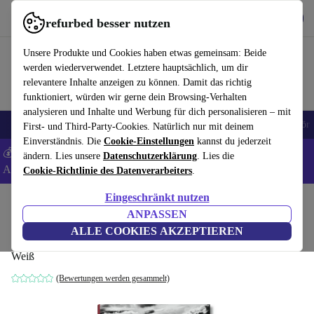
Hol dir die App
Herunterladen
refurbed besser nutzen
refurbed schnell und einfach nutzen
Unsere Produkte und Cookies haben etwas gemeinsam: Beide
werden wiederverwendet. Letztere hauptsächlich, um dir
relevantere Inhalte anzeigen zu können. Damit das richtig
funktioniert, würden wir gerne dein Browsing-Verhalten
analysieren und Inhalte und Werbung für dich personalisieren – mit
🎒 Back to school
Handys
Laptops
Tablets
Smartwatches
Zubehör
First- und Third-Party-Cookies. Natürlich nur mit deinem
Einverständnis. Die
Cookie-Einstellungen
kannst du jederzeit
💰 Extra -5% auf Samsung- und Google-Smartphones - Code:
ändern. Lies unsere
Datenschutzerklärung
. Lies die
ANDROID5 -
AGB
Cookie-Richtlinie des Datenverarbeiters
.
Eingeschränkt nutzen
Home
Produkte
Haushalt
Möbel
ANPASSEN
Sebastião Salgado. Genesis
ALLE COOKIES AKZEPTIEREN
Weiß
(Bewertungen werden gesammelt)