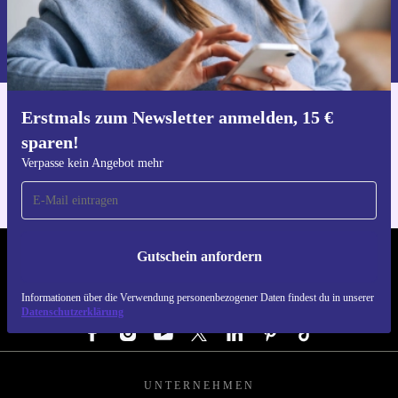
Gutschein anfordern
Informationen über die Verwendung personenbezogener Daten findest
du in unserer
Datenschutzerklärung
.
Erstmals zum Newsletter anmelden, 15 €
Hol dir die refurbed-App
sparen!
Für iOS und Android
Verpasse kein Angebot mehr
Gutschein anfordern
REFURBED DEUTSCHLAND - RETHINK NEW.
Informationen über die Verwendung personenbezogener Daten findest du in unserer
FOLGE UNS
Datenschutzerklärung
UNTERNEHMEN