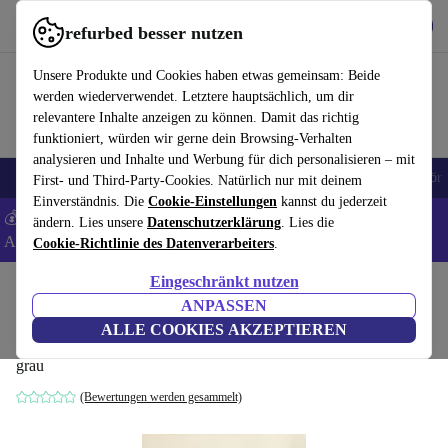
Hol dir die App
Herunterladen
refurbed besser nutzen
refurbed schnell und einfach nutzen
Unsere Produkte und Cookies haben etwas gemeinsam: Beide
werden wiederverwendet. Letztere hauptsächlich, um dir
relevantere Inhalte anzeigen zu können. Damit das richtig
funktioniert, würden wir gerne dein Browsing-Verhalten
analysieren und Inhalte und Werbung für dich personalisieren – mit
🎒 Back to school
Handys
Laptops
Tablets
Smartwatches
Zubehör
First- und Third-Party-Cookies. Natürlich nur mit deinem
Einverständnis. Die
Cookie-Einstellungen
kannst du jederzeit
💰 Extra -5% auf Samsung- und Google-Smartphones - Code:
ändern. Lies unsere
Datenschutzerklärung
. Lies die
ANDROID5 -
AGB
Cookie-Richtlinie des Datenverarbeiters
.
Eingeschränkt nutzen
Home
Produkte
Haushalt
Möbel
ANPASSEN
Sculpture Pouf Grau
ALLE COOKIES AKZEPTIEREN
grau
(Bewertungen werden gesammelt)