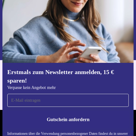
Gutschein anfordern
Informationen über die Verwendung personenbezogener Daten findest
du in unserer
Datenschutzerklärung
.
Erstmals zum Newsletter anmelden, 15 €
Hol dir die refurbed-App
sparen!
Für iOS und Android
Verpasse kein Angebot mehr
Gutschein anfordern
REFURBED DEUTSCHLAND - RETHINK NEW.
Informationen über die Verwendung personenbezogener Daten findest du in unserer