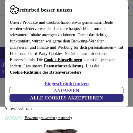
Hol dir die App
Herunterladen
refurbed besser nutzen
refurbed schnell und einfach nutzen
Unsere Produkte und Cookies haben etwas gemeinsam: Beide
werden wiederverwendet. Letztere hauptsächlich, um dir
relevantere Inhalte anzeigen zu können. Damit das richtig
funktioniert, würden wir gerne dein Browsing-Verhalten
analysieren und Inhalte und Werbung für dich personalisieren – mit
🎒 Back to school
Handys
Laptops
Tablets
Smartwatches
Zubehör
First- und Third-Party-Cookies. Natürlich nur mit deinem
Einverständnis. Die
Cookie-Einstellungen
kannst du jederzeit
💰 Extra -5% auf Samsung- und Google-Smartphones - Code:
ändern. Lies unsere
Datenschutzerklärung
. Lies die
ANDROID5 -
AGB
Cookie-Richtlinie des Datenverarbeiters
.
Eingeschränkt nutzen
Home
Produkte
Drucker & Scanner
ANPASSEN
Samsung MultiXpress SCX-8123NA
ALLE COOKIES AKZEPTIEREN
Schwarz/Grau
(Bewertungen werden gesammelt)