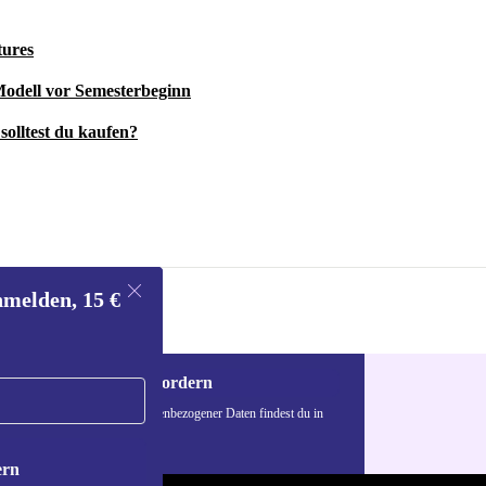
d Galaxy Tab
ig ist –
tures
 Modell vor Semesterbeginn
solltest du kaufen?
nmelden, 15 €
Gutschein anfordern
n über die Verwendung personenbezogener Daten findest du in
nschutzerklärung
.
ern