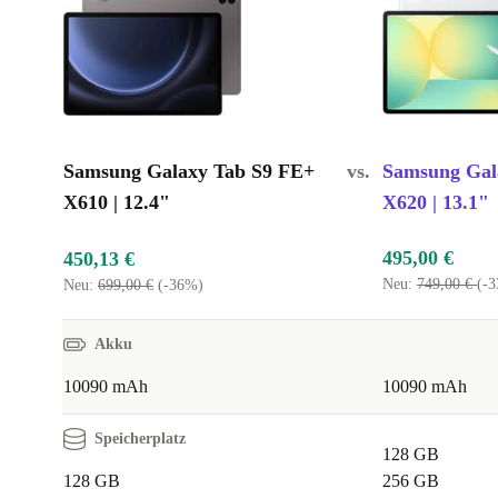
S9 FE+
sieht fast wie neu aus, wurde professionell ge
gereinigt und technisch einwandfrei reconditioniert – 
ein hochwertiges Gerät und schonst gleichzeitig wertv
Ressourcen. Weniger Elektroschrott, weniger CO₂ –
Entscheidung für ein refurbished Tablet ist eine n
Samsung Galaxy Tab S9 FE+
vs.
Samsung Gal
Wahl
. 🌱
X610 | 12.4"
X620 | 13.1"
Technische Daten auf einen Blick:
495,00 €
450,13 €
Display:
12,4” IPS, 2560 x 1600 px, 90 Hz
Neu:
749,00 €
(-
Neu:
699,00 €
(-36%)
Prozessor:
Samsung Exynos 1380, 8 Kerne
Speicher:
microSD bis 1 TB erweiterbar
Akku
Kameras:
12 MP (Front), 8 MP (Haupt), 8 MP (Ultra-Weitwi
10090 mAh
10090 mAh
Akku:
10.090 mAh
Konnektivität:
WiFi 6, Bluetooth 5.3, USB-C 2.0
Speicherplatz
128 GB
Betriebssystem:
Android 14 oder neuer
128 GB
256 GB
Maße & Gewicht:
285,4 x 185,4 x 6,5 mm, 627 g