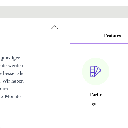
Features
 günstiger
räte werden
e besser als
. Wir haben
n im
Farbe
12 Monate
grau