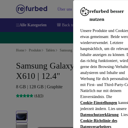
Über uns
Verkaufen
Hilfe
refurbed besser
nutzen
Alle Kategorien
🎒 Back to school
Handys
Laptops
Unsere Produkte und Cookie
etwas gemeinsam: Beide wer
🔥
wiederverwendet. Letztere
hauptsächlich, um dir relevan
Home
Produkte
Tablets
Samsung Tablets
Inhalte anzeigen zu können.
das richtig funktioniert, wür
Samsung Galaxy Tab S9 FE+
gerne dein Browsing-Verhalt
analysieren und Inhalte und
X610 | 12.4"
Werbung für dich personalisi
mit First- und Third-Party-C
8 GB | 128 GB | Graphite
Natürlich nur mit deinem
(4,8/5)
Einverständnis. Die
Cookie-Einstellungen
kanns
jederzeit ändern. Lies unsere
Datenschutzerklärung
. Lies
Cookie-Richtlinie des
Datenverarbeiters