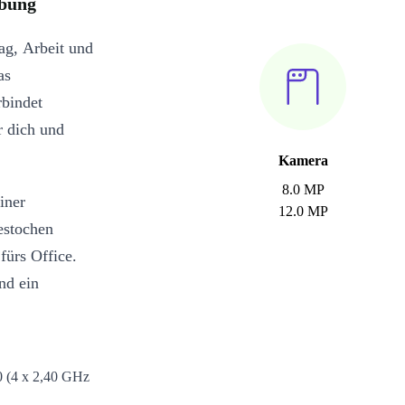
ibung
ag, Arbeit und
as
bindet
r dich und
Kamera
8.0 MP
iner
12.0 MP
estochen
fürs Office.
nd ein
 (4 x 2,40 GHz
asking und