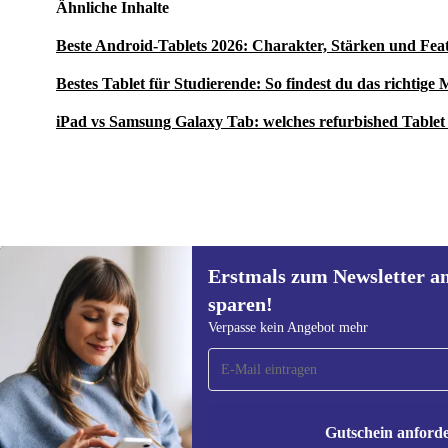
Zukunft mit weniger Elektroschrott. Dein refurbishe
Ähnliche Inhalte
S9 FE+ X610 unterstützt dich bei allem, was dir wicht
Beste Android-Tablets 2026: Charakter, Stärken und Fea
leistungsstark, vielseitig und nachhaltiger.
Bestes Tablet für Studierende: So findest du das richtige
iPad vs Samsung Galaxy Tab: welches refurbished Tablet 
Erstmals zum Newsletter a
450,13 €
Neu:
699,00 €
(-36%)
sparen!
Erstmals zum Newsletter
Verpasse kein Angebot mehr
anmelden, 15 € sparen!
Verpasse kein Angebot mehr.
Informatione
unserer
Date
Gutschein anford