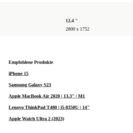
12.4 "
 Geräts und
2800 x 1752
trag für
Empfohlene Produkte
n refurbished
iPhone 15
Samsung Galaxy S23
Apple MacBook Air 2020 | 13.3" | M1
sten und bei
Lenovo ThinkPad T480 | i5-8350U | 14"
Apple Watch Ultra 2 (2023)
h für eine