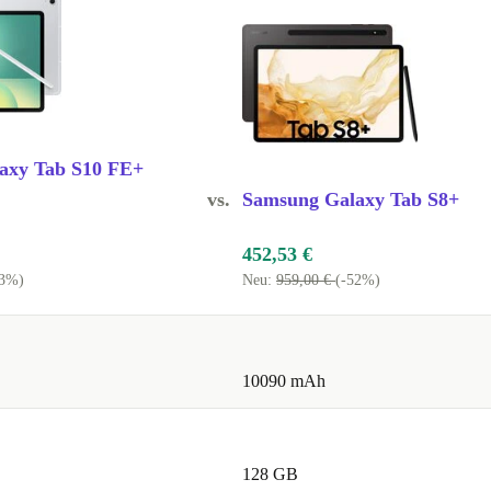
prüft,
so erhältst du
olle
deine
achhaltigere
axy Tab S10 FE+
vs.
Samsung Galaxy Tab S8+
452,53 €
33%)
Neu:
959,00 €
(-52%)
nkel)
10090 mAh
128 GB