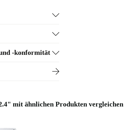
urch – egal ob
es, 8 MP
eative
und -konformität
f bis zu 1 TB
tooth 5.3 für
rtragung.
räzise
.4" mit ähnlichen Produkten vergleichen
enehme
627 g
Galaxy Tab