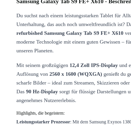
Samsung Galaxy Tab S9 FE+ X610 - Beschre
Du suchst nach einem leistungsstarken Tablet für Allt
Unterhaltung, das auch noch umweltfreundlich ist? D
refurbished Samsung Galaxy Tab S9 FE+ X610
ver
moderne Technologie mit einem guten Gewissen – fü
unseren Planeten.
Mit seinem großzügigen
12,4 Zoll IPS-Display
und e
Auflösung von
2560 x 1600 (WQXGA)
genießt du g
scharfe Bilder – ideal zum Streamen, Skizzieren oder 
Das
90 Hz-Display
sorgt für flüssige Darstellungen u
angenehmes Nutzererlebnis.
Highlights, die begeistern:
Leistungsstarker Prozessor
: Mit dem Samsung Exynos 1380
Cortex-A78 + 4 x 2,00 GHz Cortex-A55) meisterst du Multit