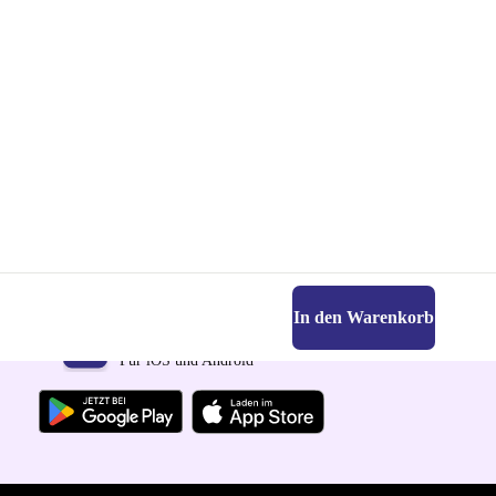
In den Warenkorb
Hol dir die refurbed-App
Für iOS und Android