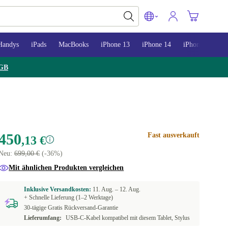
Handys
iPads
MacBooks
iPhone 13
iPhone 14
iPhone 15
GB
450
Fast ausverkauft
,13 €
Neu:
699,00 €
(-36%)
Mit ähnlichen Produkten vergleichen
Inklusive Versandkosten:
11. Aug. –
12. Aug.
+ Schnelle Lieferung (1–2 Werktage)
30-tägige Gratis Rückversand-Garantie
Lieferumfang:
USB-C-Kabel kompatibel mit diesem Tablet, Stylus