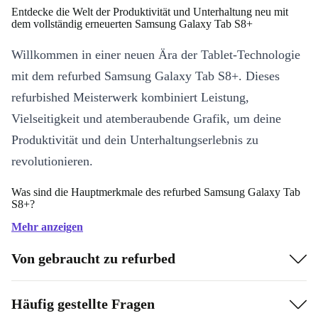
Entdecke die Welt der Produktivität und Unterhaltung neu mit
dem vollständig erneuerten Samsung Galaxy Tab S8+
Willkommen in einer neuen Ära der Tablet-Technologie
mit dem refurbed Samsung Galaxy Tab S8+. Dieses
refurbished Meisterwerk kombiniert Leistung,
Vielseitigkeit und atemberaubende Grafik, um deine
Produktivität und dein Unterhaltungserlebnis zu
revolutionieren.
Was sind die Hauptmerkmale des refurbed Samsung Galaxy Tab
S8+?
Immersive Visuals
: Tauche ein in eine Welt voller leuchtender
Mehr anzeigen
Farben und gestochen scharfer Details auf dem 12,4” Super
Von gebraucht zu refurbed
AMOLED-Display. Mit einer atemberaubenden
Bildwiederholfrequenz von 120 Hz und Dolby Atmos-Sound
Häufig gestellte Fragen
sorgt das vollständig erneuerte Tab S8+ für ein wirklich