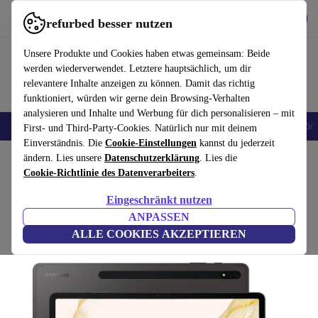
Hol dir die App
Herunterladen
refurbed besser nutzen
refurbed schnell und einfach nutzen
Unsere Produkte und Cookies haben etwas gemeinsam: Beide
werden wiederverwendet. Letztere hauptsächlich, um dir
relevantere Inhalte anzeigen zu können. Damit das richtig
funktioniert, würden wir gerne dein Browsing-Verhalten
analysieren und Inhalte und Werbung für dich personalisieren – mit
🎒 Back to school
Handys
Laptops
Tablets
Smartwatches
Zubehör
First- und Third-Party-Cookies. Natürlich nur mit deinem
Einverständnis. Die
Cookie-Einstellungen
kannst du jederzeit
Home
ändern. Lies unsere
Produkte
Tablets
Datenschutzerklärung
Samsung Tablets
. Lies die
Cookie-Richtlinie des Datenverarbeiters
.
Samsung Galaxy Tab S8+
Eingeschränkt nutzen
8 GB | 256 GB | 5G | grau
ANPASSEN
ALLE COOKIES AKZEPTIEREN
(5,0/5)