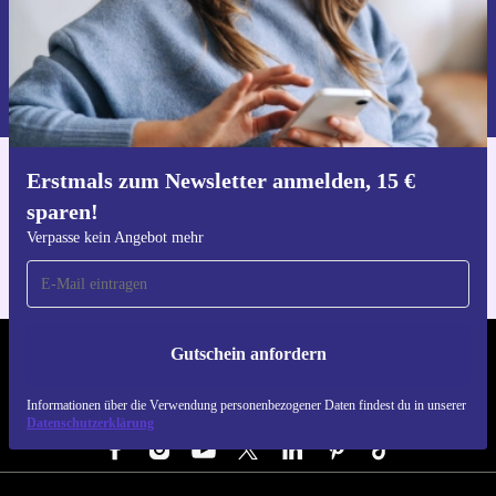
Gutschein anfordern
Informationen über die Verwendung personenbezogener Daten findest
du in unserer
Datenschutzerklärung
.
Erstmals zum Newsletter anmelden, 15 €
Hol dir die refurbed-App
sparen!
Für iOS und Android
Verpasse kein Angebot mehr
Gutschein anfordern
REFURBED DEUTSCHLAND - RETHINK NEW.
Informationen über die Verwendung personenbezogener Daten findest du in unserer
FOLGE UNS
Datenschutzerklärung