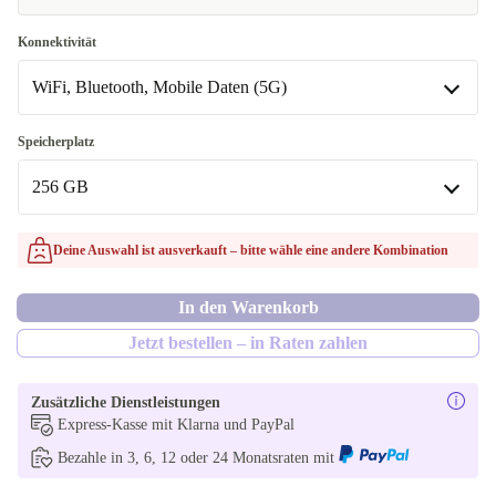
Konnektivität
WiFi, Bluetooth, Mobile Daten (5G)
WiFi, Bluetooth, Mobile Daten (5G)
Speicherplatz
In anderen Kombinationen verfügbar
256 GB
WiFi, Bluetooth
256 GB
Deine Auswahl ist ausverkauft – bitte wähle eine andere Kombination
In anderen Kombinationen verfügbar
In den Warenkorb
128 GB
Jetzt bestellen – in Raten zahlen
Zusätzliche Dienstleistungen
Express-Kasse mit Klarna und PayPal
Bezahle in 3, 6, 12 oder 24 Monatsraten mit