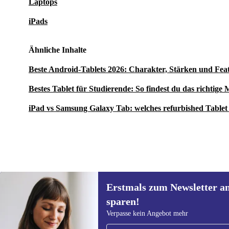
Laptops
iPads
Ähnliche Inhalte
Beste Android-Tablets 2026: Charakter, Stärken und Fea
Bestes Tablet für Studierende: So findest du das richtige
iPad vs Samsung Galaxy Tab: welches refurbished Tablet 
Erstmals zum Newsletter a
119,00 €
Neu:
479,00 €
(-75%)
sparen!
Erstmals zum Newsletter
Verpasse kein Angebot mehr
anmelden, 15 € sparen!