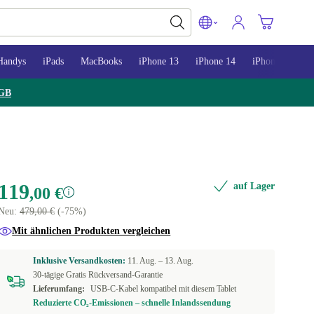
Handys
iPads
MacBooks
iPhone 13
iPhone 14
iPhone 15
GB
119
auf Lager
,00 €
Neu:
479,00 €
(-75%)
Mit ähnlichen Produkten vergleichen
Inklusive Versandkosten:
11. Aug. –
13. Aug.
30-tägige Gratis Rückversand-Garantie
Lieferumfang:
USB-C-Kabel kompatibel mit diesem Tablet
Reduzierte CO₂-Emissionen – schnelle Inlandssendung