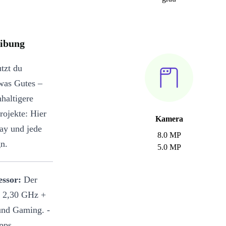
eibung
tzt du
was Gutes –
hhaltigere
rojekte: Hier
Kamera
lay und jede
8.0 MP
gn.
5.0 MP
essor:
Der
x 2,30 GHz +
 und Gaming. -
pps