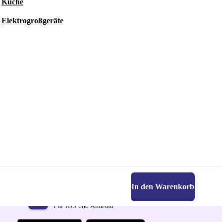
Küche
Elektrogroßgeräte
In den Warenkorb
Hol dir die refurbed-App
Für iOS und Android