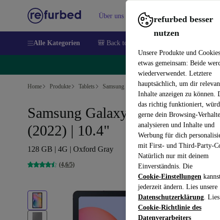
Über uns
Verkaufen
Hilfe
refurbed besser
nutzen
Alle Kategorien
🎒 Back to school
Handys
Laptops
Unsere Produkte und Cookie
etwas gemeinsam: Beide wer
🔥
wiederverwendet. Letztere
hauptsächlich, um dir relevan
Home
Produkte
Tablets
Samsung Tablets
Inhalte anzeigen zu können.
das richtig funktioniert, wür
Samsung Galaxy Tab S6 Lite
gerne dein Browsing-Verhalt
analysieren und Inhalte und
(2022) | 10.4"
Werbung für dich personalisi
mit First- und Third-Party-C
128 GB | 4G | Oxford Gray
Natürlich nur mit deinem
(4,6/5)
Einverständnis. Die
Cookie-Einstellungen
kanns
jederzeit ändern. Lies unsere
Datenschutzerklärung
. Lies
Cookie-Richtlinie des
Datenverarbeiters