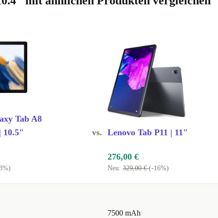
10.4" mit ähnlichen Produkten vergleichen
 MP
as Einscannen
deocalls mit
efurbed
-
frei -
axy Tab A8
ndlichere
| 10.5"
vs.
Lenovo Tab P11 | 11"
ktionsumfang
276,00 €
63%)
Neu:
329,00 €
(-16%)
s 12 Monate
022).
7500 mAh