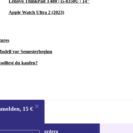
Lenovo ThinkPad T480 | i5-8350U | 14"
Apple Watch Ultra 2 (2023)
tures
 Modell vor Semesterbeginn
solltest du kaufen?
nmelden, 15 €
Gutschein anfordern