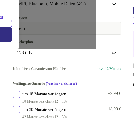
WiFi, Bluetooth, Mobile Daten (4G)
WiFi, Bluetooth, Mobile Daten (4G)
en
Sonstiges
In anderen Kombinationen verfügbar
nein
WiFi, Bluetooth
+105,99 €
Speicherplatz
128 GB
128 GB
Inkludierte Garantie vom Händler:
12 Monate
In anderen Kombinationen verfügbar
Verlängerte Garantie
(Was ist versichert?)
64 GB
+105,99 €
+9,99 €
um 18 Monate verlängern
30 Monate versichert (12 + 18)
+18,99 €
um 30 Monate verlängern
42 Monate versichert (12 + 30)