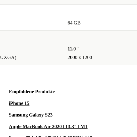
0-tägiges
ten.
64 GB
it mindestens
Versionen
11.0 "
(WUXGA)
2000 x 1200
022)
ormance und
Empfohlene Produkte
lt 🌱.
iPhone 15
Samsung Galaxy S23
Apple MacBook Air 2020 | 13.3" | M1