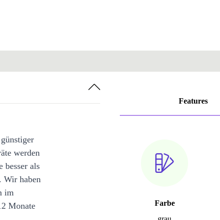
Features
 günstiger
räte werden
e besser als
. Wir haben
n im
Farbe
12 Monate
grau