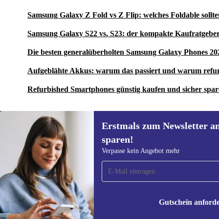
Samsung Galaxy Z Fold vs Z Flip: welches Foldable sollte
Samsung Galaxy S22 vs. S23: der kompakte Kaufratgeber
Die besten generalüberholten Samsung Galaxy Phones 20
Aufgeblähte Akkus: warum das passiert und warum refu
Refurbished Smartphones günstig kaufen und sicher spa
Erstmals zum Newsletter a
sparen!
Erstmals zum Newsletter
Verpasse kein Angebot mehr
anmelden, 15 € sparen!
Verpasse kein Angebot mehr.
Informatione
unserer
Date
Gutschein anford