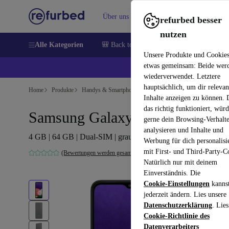
Über uns
Verkaufen
Hilfe
refurbed besser
nutzen
Alle Kategorien
🎒 Back to school
Handys
Laptops
Unsere Produkte und Cookie
etwas gemeinsam: Beide wer
💰 E
wiederverwendet. Letztere
hauptsächlich, um dir relevan
Home
Produkte
Handys & Smartphones
Samsung Galaxy Handys
Inhalte anzeigen zu können.
das richtig funktioniert, wür
Samsung Galaxy A22s 5G
gerne dein Browsing-Verhalt
analysieren und Inhalte und
4 GB | 64 GB | Dual-SIM | grau
Werbung für dich personalisi
mit First- und Third-Party-C
(Bewertungen werden gesammelt)
Natürlich nur mit deinem
Einverständnis. Die
Cookie-Einstellungen
kanns
jederzeit ändern. Lies unsere
Datenschutzerklärung
. Lies
Cookie-Richtlinie des
Datenverarbeiters