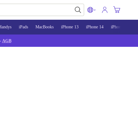
Handys
iPads
MacBooks
iPhone 13
iPhone 14
iPhone 15
-
AGB