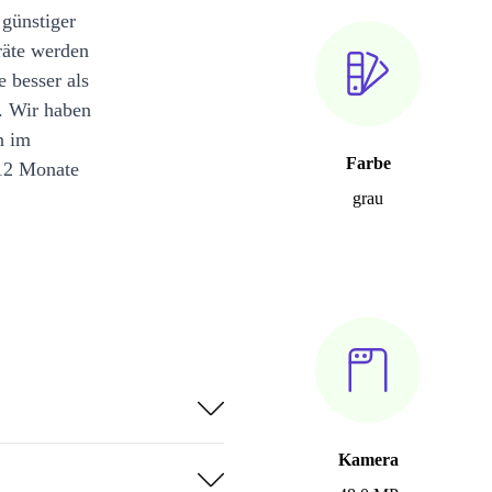
 günstiger
räte werden
e besser als
. Wir haben
n im
Farbe
12 Monate
grau
Kamera