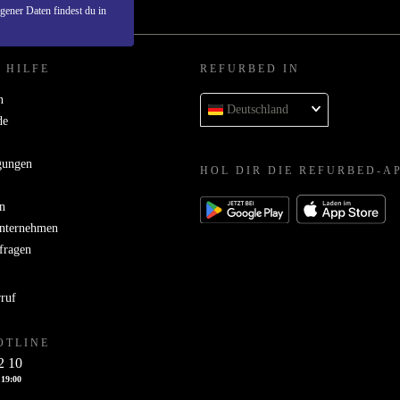
ener Daten findest du in
 HILFE
REFURBED IN
n
Deutschland
de
gungen
HOL DIR DIE REFURBED-A
n
Unternehmen
bfragen
rruf
OTLINE
2 10
 19:00