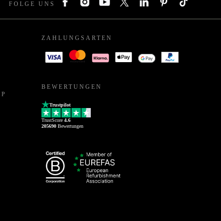
FOLGE UNS
ZAHLUNGSARTEN
BEWERTUNGEN
PP
Trustpilot
TrustScore
4.6
205690
Bewertungen