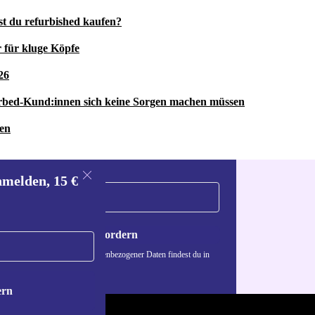
st du refurbished kaufen?
 für kluge Köpfe
26
rbed-Kund:innen sich keine Sorgen machen müssen
ren
nmelden, 15 €
Gutschein anfordern
n über die Verwendung personenbezogener Daten findest du in
nschutzerklärung
.
ern