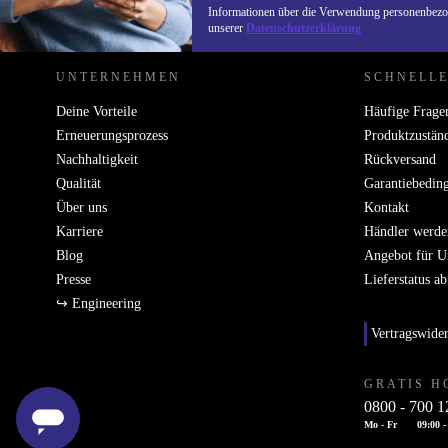
REFURBED DEUTSCHLAND - RETHINK NEW.
Informationen über die Verwendung personenbezog
unserer
Datenschutzerklärung
UNTERNEHMEN
SCHNELLE
Deine Vorteile
Häufige Frage
Erneuerungsprozess
Produktzustän
Nachhaltigkeit
Rückversand
Qualität
Garantiebedin
Über uns
Kontakt
Karriere
Händler werde
Blog
Angebot für 
Presse
Lieferstatus a
↪ Engineering
Vertragswide
GRATIS H
0800 - 700 1
Mo - Fr
09:00 -