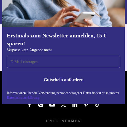
Gutschein anfordern
Informationen über die Verwendung personenbezogener Daten findest
du in unserer
Datenschutzerklärung
.
Erstmals zum Newsletter anmelden, 15 €
Hol dir die refurbed-App
sparen!
Für iOS und Android
Verpasse kein Angebot mehr
Gutschein anfordern
REFURBED DEUTSCHLAND - RETHINK NEW.
Informationen über die Verwendung personenbezogener Daten findest du in unserer
FOLGE UNS
Datenschutzerklärung
UNTERNEHMEN