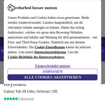
Hol dir die App
Herunterladen
refurbed besser nutzen
refurbed schnell und einfach nutzen
Unsere Produkte und Cookies haben etwas gemeinsam: Beide
werden wiederverwendet. Letztere hauptsächlich, um dir
relevantere Inhalte anzeigen zu können. Damit das richtig
funktioniert, würden wir gerne dein Browsing-Verhalten
analysieren und Inhalte und Werbung für dich personalisieren – mit
🎒 Back to school
Handys
Laptops
Tablets
Smartwatches
Zubehör
First- und Third-Party-Cookies. Natürlich nur mit deinem
Einverständnis. Die
Cookie-Einstellungen
kannst du jederzeit
💸Spare 5% EXTRA auf MacBooks und iPads – Code: BACK5OFF
ändern. Lies unsere
Datenschutzerklärung
. Lies die
-
AGB
Cookie-Richtlinie des Datenverarbeiters
.
Eingeschränkt nutzen
Home
Produkte
Zubehör
ANPASSEN
Samsung EF-DX900 Book Cover
ALLE COOKIES AKZEPTIEREN
Keyboard
Galaxy Tab S8 Ultra | Schwarz | DE
(1 Bewertung)