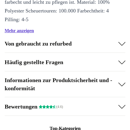
farbecht und leicht zu pflegen ist. Material: 100%
Polyester Scheuertouren: 100.000 Farbechtheit: 4
Pilling: 4-5
Mehr anzeigen
Die Beine sind aus Eschenholz gefertigt.
discontinued_or_overproduction Es handelt sich um B-
Von gebraucht zu refurbed
Ware, Outlet Ware oder Ausstellungsstücke in sehr
gutem Zustand. Das Produkt weist kleine
Häufig gestellte Fragen
Schönheitsfehler auf, in der Regel sind das
oberflächliche Verschmutzungen, unauffällige Kratzer
Informationen zur Produktsicherheit und -
oder Makel im nicht sichtbaren Bereich.
konformität
Bewertungen
(4.6)
Top-Kategorien