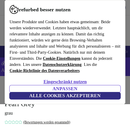
Hol dir die App
Herunterladen
refurbed besser nutzen
refurbed schnell und einfach nutzen
Unsere Produkte und Cookies haben etwas gemeinsam: Beide
werden wiederverwendet. Letztere hauptsächlich, um dir
relevantere Inhalte anzeigen zu können. Damit das richtig
funktioniert, würden wir gerne dein Browsing-Verhalten
analysieren und Inhalte und Werbung für dich personalisieren – mit
🎒 Back to school
Handys
Laptops
Tablets
Smartwatches
Zubehör
First- und Third-Party-Cookies. Natürlich nur mit deinem
Einverständnis. Die
Cookie-Einstellungen
kannst du jederzeit
💰 Extra -5% auf Samsung- und Google-Smartphones - Code:
ändern. Lies unsere
Datenschutzerklärung
. Lies die
ANDROID5 -
AGB
Cookie-Richtlinie des Datenverarbeiters
.
Eingeschränkt nutzen
Home
Produkte
Haushalt
Möbel
ANPASSEN
Ritchie Sofa 3-Sitzer Chesterfield-Stil
ALLE COOKIES AKZEPTIEREN
Pearl Grey
grau
(Bewertungen werden gesammelt)