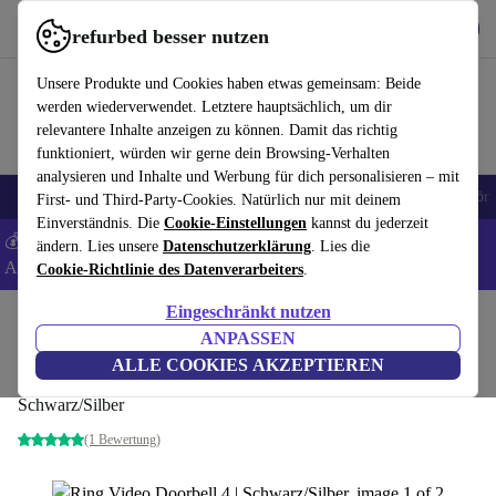
Hol dir die App
Herunterladen
refurbed besser nutzen
refurbed schnell und einfach nutzen
Unsere Produkte und Cookies haben etwas gemeinsam: Beide
werden wiederverwendet. Letztere hauptsächlich, um dir
relevantere Inhalte anzeigen zu können. Damit das richtig
funktioniert, würden wir gerne dein Browsing-Verhalten
analysieren und Inhalte und Werbung für dich personalisieren – mit
🎒 Back to school
Handys
Laptops
Tablets
Smartwatches
Zubehör
First- und Third-Party-Cookies. Natürlich nur mit deinem
Einverständnis. Die
Cookie-Einstellungen
kannst du jederzeit
💰 Extra -5% auf Samsung- und Google-Smartphones - Code:
ändern. Lies unsere
Datenschutzerklärung
. Lies die
ANDROID5 -
AGB
Cookie-Richtlinie des Datenverarbeiters
.
Eingeschränkt nutzen
Home
Produkte
Zubehör
ANPASSEN
Ring Video Doorbell 4
ALLE COOKIES AKZEPTIEREN
Schwarz/Silber
(1 Bewertung)