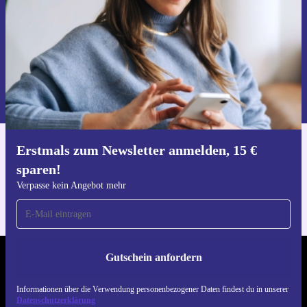
Gutschein anfordern
Informationen über die Verwendung personenbezogener Daten findest
du in unserer
Datenschutzerklärung
.
Erstmals zum Newsletter anmelden, 15 €
Hol dir die refurbed-App
sparen!
Für iOS und Android
Verpasse kein Angebot mehr
Gutschein anfordern
REFURBED DEUTSCHLAND - RETHINK NEW.
Informationen über die Verwendung personenbezogener Daten findest du in unserer
FOLGE UNS
Datenschutzerklärung