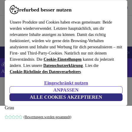
Hol dir die App
Herunterladen
refurbed besser nutzen
refurbed schnell und einfach nutzen
Unsere Produkte und Cookies haben etwas gemeinsam: Beide
werden wiederverwendet. Letztere hauptsächlich, um dir
relevantere Inhalte anzeigen zu können. Damit das richtig
funktioniert, würden wir gerne dein Browsing-Verhalten
analysieren und Inhalte und Werbung für dich personalisieren – mit
🎒 Back to school
Handys
Laptops
Tablets
Smartwatches
Zubehör
First- und Third-Party-Cookies. Natürlich nur mit deinem
Einverständnis. Die
Cookie-Einstellungen
kannst du jederzeit
💰 Extra -5% auf Samsung- und Google-Smartphones - Code:
ändern. Lies unsere
Datenschutzerklärung
. Lies die
ANDROID5 -
AGB
Cookie-Richtlinie des Datenverarbeiters
.
Eingeschränkt nutzen
Home
Produkte
Drucker & Scanner
ANPASSEN
Ricoh MP C2003 MFP
ALLE COOKIES AKZEPTIEREN
Grau
(Bewertungen werden gesammelt)