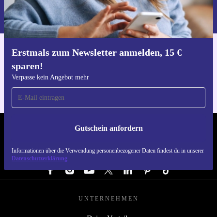
Informationen über die Verwendung personenbezogener Daten findest
du in unserer
Datenschutzerklärung
.
Erstmals zum Newsletter anmelden, 15 €
Hol dir die refurbed-App
sparen!
Für iOS und Android
Verpasse kein Angebot mehr
Gutschein anfordern
REFURBED DEUTSCHLAND - RETHINK NEW.
Informationen über die Verwendung personenbezogener Daten findest du in unserer
FOLGE UNS
Datenschutzerklärung
UNTERNEHMEN