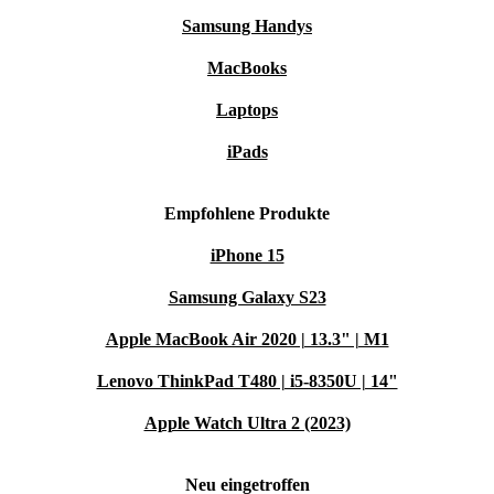
über eine Kabelverbindung. Eine Internetunterbrechung
Samsung Handys
verhindert die 24/7-Aufnahme der Kamera nicht.
MacBooks
Funktioniert mit Alexa: Mit Alexa ist es möglich, dieses Produkt
Laptops
über ein Alexa Built-in-Gerät per Sprachbefehle zu bedienen. Das
Alexa Built-in Gerät wird separat verkauft.
iPads
Empfohlene Produkte
iPhone 15
Samsung Galaxy S23
Apple MacBook Air 2020 | 13.3" | M1
Lenovo ThinkPad T480 | i5-8350U | 14"
Apple Watch Ultra 2 (2023)
Neu eingetroffen