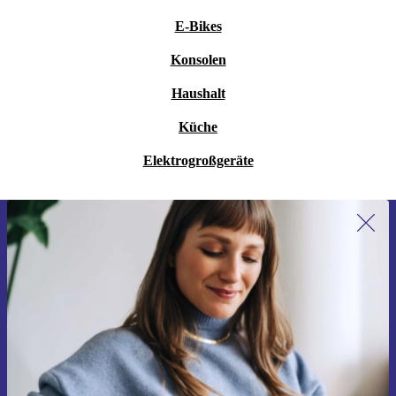
E-Bikes
Konsolen
Haushalt
Küche
Elektrogroßgeräte
Erstmals zum Newsletter anmelden,
15 € sparen!
Verpasse kein Angebot mehr.
Gutschein anfordern