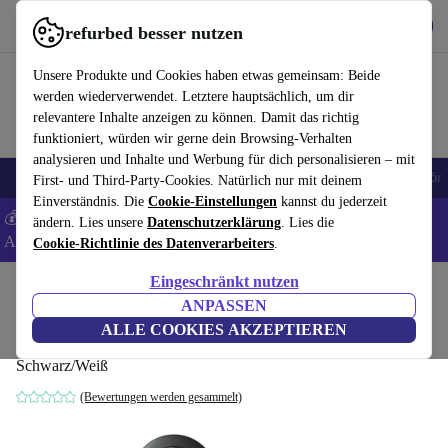
Hol dir die App
Herunterladen
refurbed besser nutzen
refurbed schnell und einfach nutzen
Unsere Produkte und Cookies haben etwas gemeinsam: Beide
werden wiederverwendet. Letztere hauptsächlich, um dir
relevantere Inhalte anzeigen zu können. Damit das richtig
funktioniert, würden wir gerne dein Browsing-Verhalten
analysieren und Inhalte und Werbung für dich personalisieren – mit
🎒 Back to school
Handys
Laptops
Tablets
Smartwatches
Zubehör
First- und Third-Party-Cookies. Natürlich nur mit deinem
Einverständnis. Die
Cookie-Einstellungen
kannst du jederzeit
💰 Extra -5% auf Samsung- und Google-Smartphones - Code:
ändern. Lies unsere
Datenschutzerklärung
. Lies die
ANDROID5 -
AGB
Cookie-Richtlinie des Datenverarbeiters
.
Eingeschränkt nutzen
Home
Produkte
Zubehör
ANPASSEN
Reolink Video-Türklingel PoE
ALLE COOKIES AKZEPTIEREN
Schwarz/Weiß
(Bewertungen werden gesammelt)