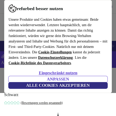
Hol dir die App
Herunterladen
refurbed besser nutzen
refurbed schnell und einfach nutzen
Unsere Produkte und Cookies haben etwas gemeinsam: Beide
werden wiederverwendet. Letztere hauptsächlich, um dir
relevantere Inhalte anzeigen zu können. Damit das richtig
funktioniert, würden wir gerne dein Browsing-Verhalten
analysieren und Inhalte und Werbung für dich personalisieren – mit
🎒 Back to school
Handys
Laptops
Tablets
Smartwatches
Zubehör
First- und Third-Party-Cookies. Natürlich nur mit deinem
Einverständnis. Die
Cookie-Einstellungen
kannst du jederzeit
💰 Extra -5% auf Samsung- und Google-Smartphones - Code:
ändern. Lies unsere
Datenschutzerklärung
. Lies die
ANDROID5 -
AGB
Cookie-Richtlinie des Datenverarbeiters
.
Eingeschränkt nutzen
Home
Produkte
Zubehör
Computer Zubehör
Tastaturen
ANPASSEN
Razer Ornata V2
ALLE COOKIES AKZEPTIEREN
Schwarz
(Bewertungen werden gesammelt)