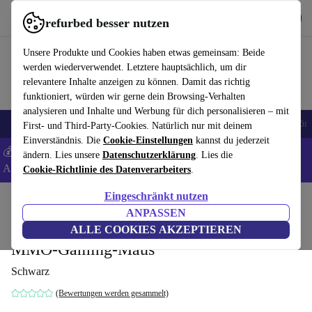
Hol dir die App
Herunterladen
refurbed besser nutzen
refurbed schnell und einfach nutzen
Unsere Produkte und Cookies haben etwas gemeinsam: Beide
werden wiederverwendet. Letztere hauptsächlich, um dir
relevantere Inhalte anzeigen zu können. Damit das richtig
funktioniert, würden wir gerne dein Browsing-Verhalten
analysieren und Inhalte und Werbung für dich personalisieren – mit
🎒 Back to school
Handys
Laptops
Tablets
Smartwatches
Zubehör
First- und Third-Party-Cookies. Natürlich nur mit deinem
Einverständnis. Die
Cookie-Einstellungen
kannst du jederzeit
💰 Extra -5% auf Samsung- und Google-Smartphones - Code:
ändern. Lies unsere
Datenschutzerklärung
. Lies die
ANDROID5 -
AGB
Cookie-Richtlinie des Datenverarbeiters
.
Eingeschränkt nutzen
Home
Produkte
Zubehör
Computer Zubehör
Mäuse
ANPASSEN
Razer Naga Chroma Ergonomische
ALLE COOKIES AKZEPTIEREN
MMO-Gaming-Maus
Schwarz
(Bewertungen werden gesammelt)