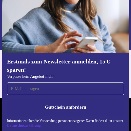
darauf einstellen, das zugehörige Spielsymbol jeder
Fertigkeit anzuzeigen, zur visuellen Unterstützung deiner
Belegung
Gutschein anfordern
Informationen über die Verwendung personenbezogener Daten findest
du in unserer
Datenschutzerklärung
.
Erstmals zum Newsletter anmelden, 15 €
Hol dir die refurbed-App
sparen!
Für iOS und Android
Verpasse kein Angebot mehr
Gutschein anfordern
REFURBED DEUTSCHLAND - RETHINK NEW.
Informationen über die Verwendung personenbezogener Daten findest du in unserer
FOLGE UNS
Datenschutzerklärung