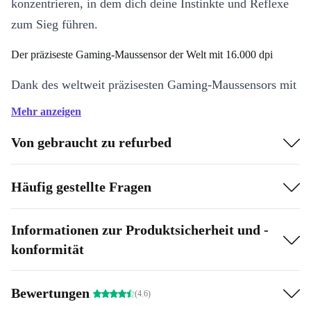
konzentrieren, in dem dich deine Instinkte und Reflexe
zum Sieg führen.
Der präziseste Gaming-Maussensor der Welt mit 16.000 dpi
Dank des weltweit präzisesten Gaming-Maussensors mit
16.000 DPI unterstützt dich deine Razer Naga Chroma
Mehr anzeigen
mit unerreichbarer Präzision, damit du dir einen noch
Von gebraucht zu refurbed
größeren Vorteil gegenüber der Konkurrenz verschaffen
kannst. Die gebrauchte Razer Naga Chroma kann
Häufig gestellte Fragen
Veränderungen von bis zu 1 DPI erkennen und verfügt
über eine Lift-Off-Cut-Off-Präzision von 0,1 mm, damit
Informationen zur Produktsicherheit und -
du blitzschnell reagieren und dir souverän die Sieg holen
konformität
kannst.
Chroma Beleuchtung mit 16.8 Millionen anpassbaren
Bewertungen
Farboptionen
(4.6)